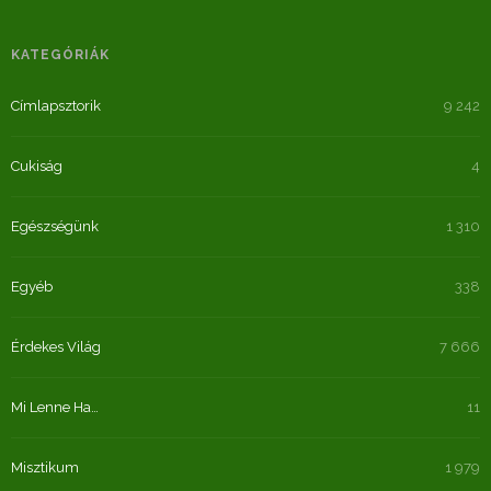
KATEGÓRIÁK
Címlapsztorik
9 242
Cukiság
4
Egészségünk
1 310
Egyéb
338
Érdekes Világ
7 666
Mi Lenne Ha…
11
Misztikum
1 979