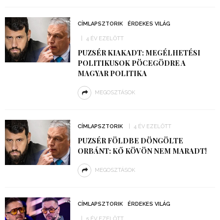
CÍMLAPSZTORIK
ÉRDEKES VILÁG
4 ÉV EZELŐTT
PUZSÉR KIAKADT: MEGÉLHETÉSI
POLITIKUSOK PÖCEGÖDRE A
MAGYAR POLITIKA
MEGOSZTÁSOK
CÍMLAPSZTORIK
4 ÉV EZELŐTT
PUZSÉR FÖLDBE DÖNGÖLTE
ORBÁNT: KŐ KÖVÖN NEM MARADT!
MEGOSZTÁSOK
CÍMLAPSZTORIK
ÉRDEKES VILÁG
5 ÉV EZELŐTT