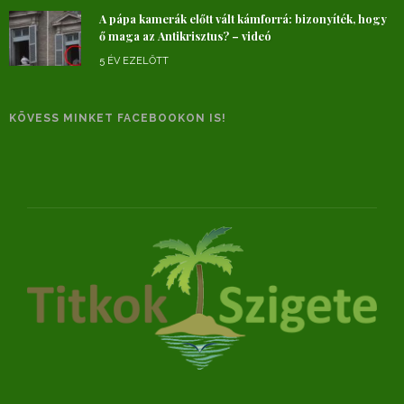
A pápa kamerák előtt vált kámforrá: bizonyíték, hogy
ő maga az Antikrisztus? – videó
5 ÉV EZELŐTT
KÖVESS MINKET FACEBOOKON IS!