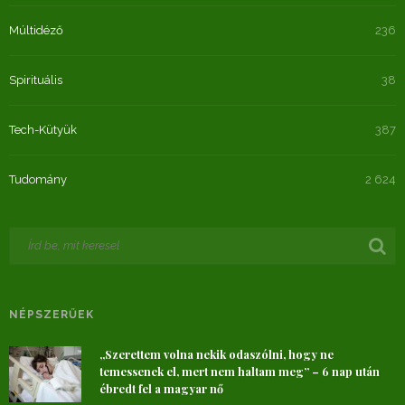
Múltidéző
236
Spirituális
38
Tech-Kütyük
387
Tudomány
2 624
NÉPSZERŰEK
„Szerettem volna nekik odaszólni, hogy ne
temessenek el, mert nem haltam meg” – 6 nap után
ébredt fel a magyar nő