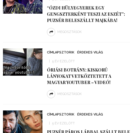
“ÓZDI HÜLYEGYEREK EGY
GENGSZTERKÉNT TESZI AZ ESZÉT”:
PUZSÉR BELESZÁLLT MAJKÁBA!
MEGOSZTÁSOK
CÍMLAPSZTORIK
ÉRDEKES VILÁG
5 ÉV EZELŐTT
ÓRIÁSI BOTRÁNY: KISKORÚ
LÁNYOKAT VETKŐZTETETT A
MAGYAR YOUTUBER – VIDEÓ!
MEGOSZTÁSOK
CÍMLAPSZTORIK
ÉRDEKES VILÁG
5 ÉV EZELŐTT
PUZSÉR PÁROS LÁBBAL SZÁLLT BELE