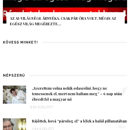
AZ AI-VILÁGVÉGE ÁRNYÉKA, CSAK PÁR ÓRA VOLT, MÉGIS AZ
EGÉSZ VILÁG MEGÉREZTE…
KÖVESS MINKET!
NÉPSZERŰ
1
„Szerettem volna nekik odaszólni, hogy ne
temessenek el, mert nem haltam meg” – 6 nap után
ébredt fel a magyar nő
6 ÉV EZELŐTT
2
Rájöttek, hová “párolog el” a lélek a halál pillanatában
7 ÉV EZELŐTT