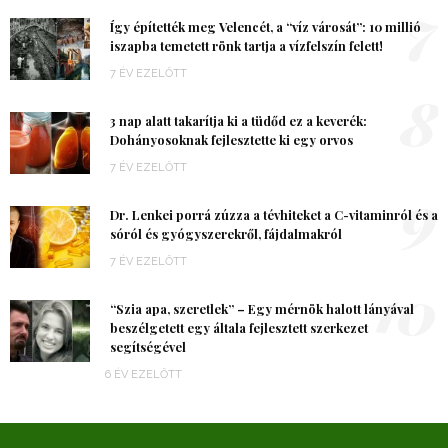
7
Így építették meg Velencét, a “víz városát”: 10 millió
iszapba temetett rönk tartja a vízfelszín felett!
7 ÉV EZELŐTT
8
3 nap alatt takarítja ki a tüdőd ez a keverék:
Dohányosoknak fejlesztette ki egy orvos
7 ÉV EZELŐTT
9
Dr. Lenkei porrá zúzza a tévhiteket a C-vitaminról és a
sóról és gyógyszerekről, fájdalmakról
7 ÉV EZELŐTT
10
“Szia apa, szeretlek” – Egy mérnök halott lányával
beszélgetett egy általa fejlesztett szerkezet
segítségével
6 ÉV EZELŐTT