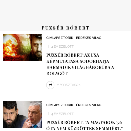
PUZSÉR RÓBERT
CÍMLAPSZTORIK
ÉRDEKES VILÁG
4 ÉV EZELŐTT
PUZSÉR RÓBERT: AZ USA
KÉPMUTATÁSA SODORHATJA
HARMADIK VILÁGHÁBORÚBA A
BOLYGÓT
MEGOSZTÁSOK
CÍMLAPSZTORIK
ÉRDEKES VILÁG
4 ÉV EZELŐTT
PUZSÉR RÓBERT: “A MAGYAROK ’56
ÓTA NEM KÜZDÖTTEK SEMMIÉRT.”