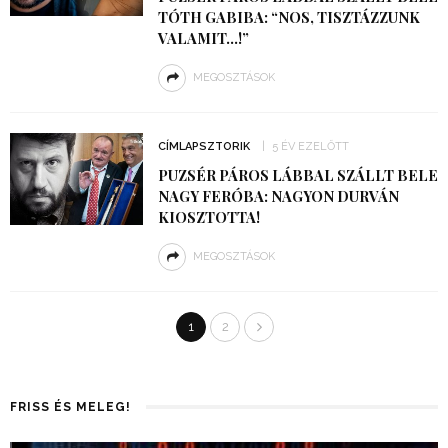
TÓTH GABIBA: “NOS, TISZTÁZZUNK
VALAMIT…!”
MEGOSZTÁSOK
CÍMLAPSZTORIK
5 ÉV EZELŐTT
PUZSÉR PÁROS LÁBBAL SZÁLLT BELE
NAGY FERÓBA: NAGYON DURVÁN
KIOSZTOTTA!
MEGOSZTÁSOK
1
2
FRISS ÉS MELEG!