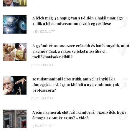
3
A lélek még 42 napig van a Földön a halál után: így
zajlik a lélek univerzummal való egyesülése
7 ÉV EZELŐTT
4
A gyömbér 10.000-szer erősebb és hatékonyabb, mint
a kemó? Csak a rákos sejteket pusztítja el,
mellékhatások nélkül?
7 ÉV EZELŐTT
5
10 tudatmanipulációs trükk, amivel irányítják a
tömegeket a világon: kitálalt a nyelvtudományok
professzora?
7 ÉV EZELŐTT
6
A pápa kamerák előtt vált kámforrá: bizonyíték, hogy
ő maga az Antikrisztus? – videó
5 ÉV EZELŐTT