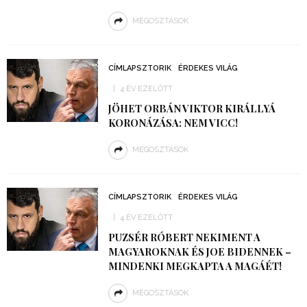
MEGOSZTÁSOK
CÍMLAPSZTORIK
ÉRDEKES VILÁG
4 ÉV EZELŐTT
JÖHET ORBÁN VIKTOR KIRÁLLYÁ
KORONÁZÁSA: NEM VICC!
MEGOSZTÁSOK
CÍMLAPSZTORIK
ÉRDEKES VILÁG
4 ÉV EZELŐTT
PUZSÉR RÓBERT NEKIMENT A
MAGYAROKNAK ÉS JOE BIDENNEK –
MINDENKI MEGKAPTA A MAGÁÉT!
MEGOSZTÁSOK