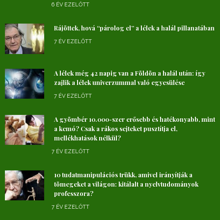
6 ÉV EZELŐTT
Rájöttek, hová “párolog el” a lélek a halál pillanatában
7 ÉV EZELŐTT
A lélek még 42 napig van a Földön a halál után: így
zajlik a lélek univerzummal való egyesülése
7 ÉV EZELŐTT
A gyömbér 10.000-szer erősebb és hatékonyabb, mint
a kemó? Csak a rákos sejteket pusztítja el,
mellékhatások nélkül?
7 ÉV EZELŐTT
10 tudatmanipulációs trükk, amivel irányítják a
tömegeket a világon: kitálalt a nyelvtudományok
professzora?
7 ÉV EZELŐTT