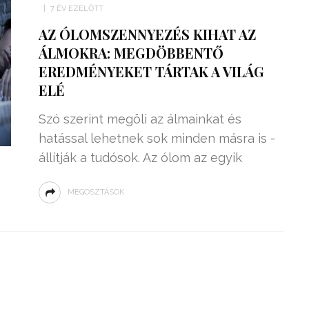
7 ÉV EZELŐTT
AZ ÓLOMSZENNYEZÉS KIHAT AZ
ÁLMOKRA: MEGDÖBBENTŐ
EREDMÉNYEKET TÁRTAK A VILÁG
ELÉ
Szó szerint megöli az álmainkat és
hatással lehetnek sok minden másra is -
állítják a tudósok. Az ólom az egyik
MEGOSZTÁSOK
ZSENIÁLIS DOLOG TALÁLT KI
HÁROM DIÁK: VÉGTELEN
TÉKONYSÁGGAL
ENERGIÁT
ÁRAMSZÁMLÁT
TERMELHETNÉNEK A
FEKVŐRENDŐRÖK!