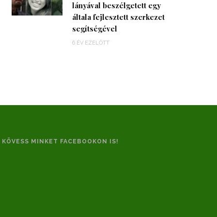
lányával beszélgetett egy
általa fejlesztett szerkezet
segítségével
6 ÉV EZELŐTT
KÖVESS MINKET FACEBOOKON IS!