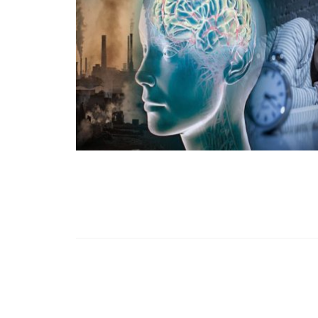
99,13%-OS HA
NULLÁZZA AZ 
EZ A MOTOR!