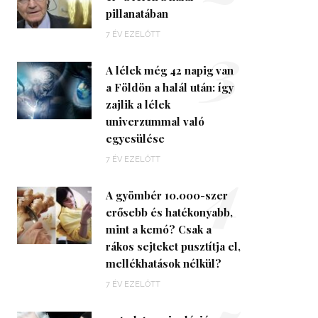
pillanatában
3
7 ÉV EZELŐTT
A lélek még 42 napig van
a Földön a halál után: így
zajlik a lélek
univerzummal való
egyesülése
4
7 ÉV EZELŐTT
A gyömbér 10.000-szer
erősebb és hatékonyabb,
mint a kemó? Csak a
rákos sejteket pusztítja el,
mellékhatások nélkül?
7 ÉV EZELŐTT