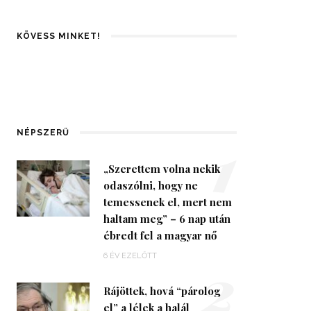
KÖVESS MINKET!
1
NÉPSZERŰ
„Szerettem volna nekik
odaszólni, hogy ne
temessenek el, mert nem
haltam meg” – 6 nap után
ébredt fel a magyar nő
2
6 ÉV EZELŐTT
Rájöttek, hová “párolog
el” a lélek a halál