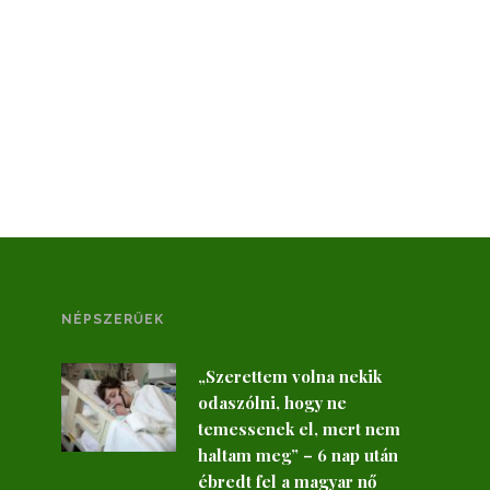
NÉPSZERŰEK
„Szerettem volna nekik
odaszólni, hogy ne
temessenek el, mert nem
haltam meg” – 6 nap után
ébredt fel a magyar nő