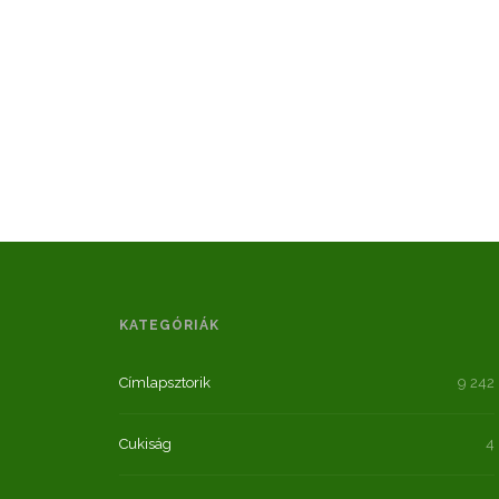
KATEGÓRIÁK
Címlapsztorik
9 242
Cukiság
4