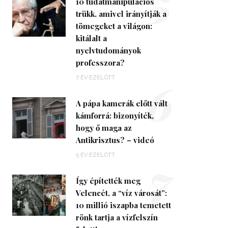
5
10 tudatmanipulációs
trükk, amivel irányítják a
tömegeket a világon:
kitálalt a
nyelvtudományok
professzora?
6
7 ÉV EZELŐTT
A pápa kamerák előtt vált
kámforrá: bizonyíték,
hogy ő maga az
Antikrisztus? – videó
7
5 ÉV EZELŐTT
Így építették meg
Velencét, a “víz városát”:
10 millió iszapba temetett
rönk tartja a vízfelszín