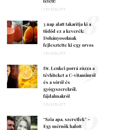
felett!
8
7 ÉV EZELŐTT
3 nap alatt takarítja ki a
tüdőd ez a keverék:
Dohányosoknak
fejlesztette ki egy orvos
9
7 ÉV EZELŐTT
Dr. Lenkei porrá zúzza a
tévhiteket a C-vitaminról
és a sóról és
gyógyszerekről,
fájdalmakról
10
7 ÉV EZELŐTT
“Szia apa, szeretlek” –
Egy mérnök halott