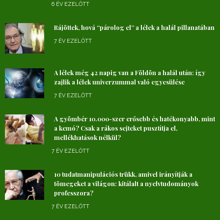
6 ÉV EZELŐTT
Rájöttek, hová “párolog el” a lélek a halál pillanatában
7 ÉV EZELŐTT
A lélek még 42 napig van a Földön a halál után: így
zajlik a lélek univerzummal való egyesülése
7 ÉV EZELŐTT
A gyömbér 10.000-szer erősebb és hatékonyabb, mint
a kemó? Csak a rákos sejteket pusztítja el,
mellékhatások nélkül?
7 ÉV EZELŐTT
10 tudatmanipulációs trükk, amivel irányítják a
tömegeket a világon: kitálalt a nyelvtudományok
professzora?
7 ÉV EZELŐTT