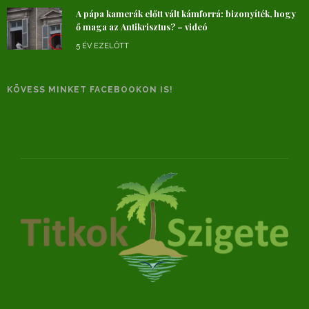
A pápa kamerák előtt vált kámforrá: bizonyíték, hogy
ő maga az Antikrisztus? – videó
5 ÉV EZELŐTT
KÖVESS MINKET FACEBOOKON IS!