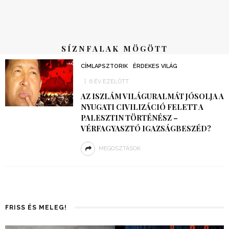
SÍZNFALAK MÖGÖTT
CÍMLAPSZTORIK
ÉRDEKES VILÁG
6 ÉV EZELŐTT
AZ ISZLÁM VILÁGURALMÁT JÓSOLJA A
NYUGATI CIVILIZÁCIÓ FELETT A
PALESZTIN TÖRTÉNÉSZ –
VÉRFAGYASZTÓ IGAZSÁGBESZÉD?
MEGOSZTÁSOK
FRISS ÉS MELEG!