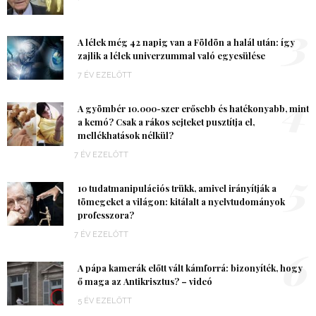
3
A lélek még 42 napig van a Földön a halál után: így
zajlik a lélek univerzummal való egyesülése
7 ÉV EZELŐTT
4
A gyömbér 10.000-szer erősebb és hatékonyabb, mint
a kemó? Csak a rákos sejteket pusztítja el,
mellékhatások nélkül?
7 ÉV EZELŐTT
5
10 tudatmanipulációs trükk, amivel irányítják a
tömegeket a világon: kitálalt a nyelvtudományok
professzora?
7 ÉV EZELŐTT
6
A pápa kamerák előtt vált kámforrá: bizonyíték, hogy
ő maga az Antikrisztus? – videó
5 ÉV EZELŐTT