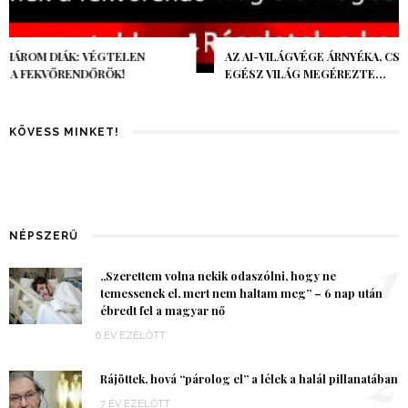
AZ AI-VILÁGVÉGE ÁRNYÉKA, CSAK PÁR ÓRA VOLT, MÉGIS AZ
EGÉSZ VILÁG MEGÉREZTE…
KÖVESS MINKET!
NÉPSZERŰ
1
„Szerettem volna nekik odaszólni, hogy ne
temessenek el, mert nem haltam meg” – 6 nap után
ébredt fel a magyar nő
6 ÉV EZELŐTT
2
Rájöttek, hová “párolog el” a lélek a halál pillanatában
7 ÉV EZELŐTT