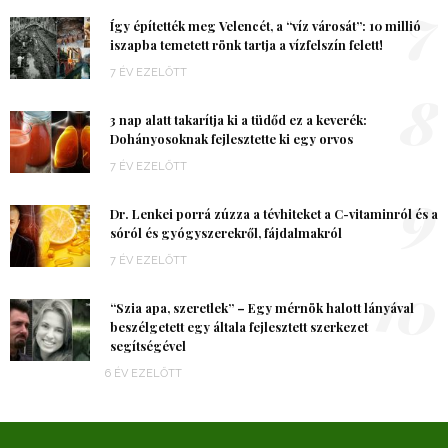
7
Így építették meg Velencét, a “víz városát”: 10 millió
iszapba temetett rönk tartja a vízfelszín felett!
7 ÉV EZELŐTT
8
3 nap alatt takarítja ki a tüdőd ez a keverék:
Dohányosoknak fejlesztette ki egy orvos
7 ÉV EZELŐTT
9
Dr. Lenkei porrá zúzza a tévhiteket a C-vitaminról és a
sóról és gyógyszerekről, fájdalmakról
7 ÉV EZELŐTT
10
“Szia apa, szeretlek” – Egy mérnök halott lányával
beszélgetett egy általa fejlesztett szerkezet
segítségével
6 ÉV EZELŐTT