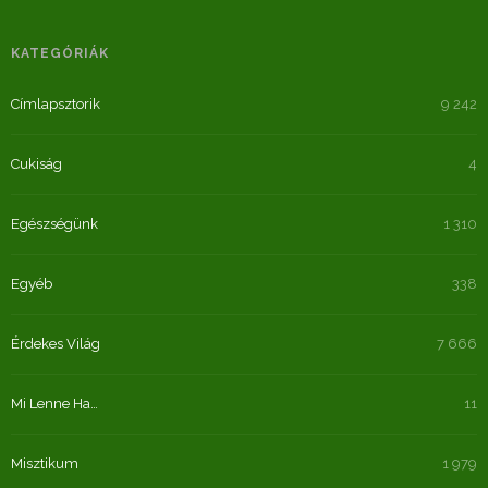
KATEGÓRIÁK
Címlapsztorik
9 242
Cukiság
4
Egészségünk
1 310
Egyéb
338
Érdekes Világ
7 666
Mi Lenne Ha…
11
Misztikum
1 979