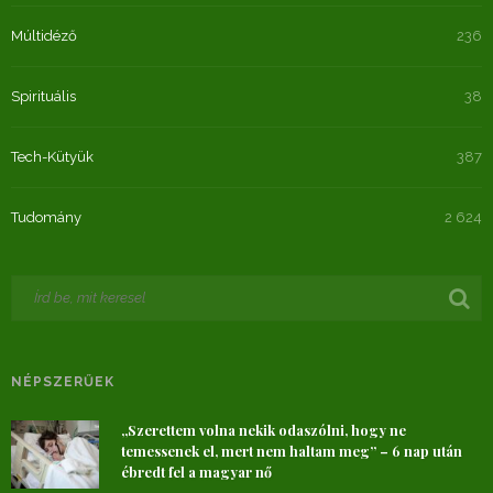
Múltidéző
236
Spirituális
38
Tech-Kütyük
387
Tudomány
2 624
NÉPSZERŰEK
„Szerettem volna nekik odaszólni, hogy ne
temessenek el, mert nem haltam meg” – 6 nap után
ébredt fel a magyar nő