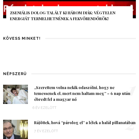
AZ AI-VILÁGVÉGE ÁRNYÉKA, CSAK PÁR ÓRA VOLT, MÉGIS AZ
EGÉSZ VILÁG MEGÉREZTE…
KÖVESS MINKET!
NÉPSZERŰ
1
„Szerettem volna nekik odaszólni, hogy ne
temessenek el, mert nem haltam meg” – 6 nap után
ébredt fel a magyar nő
6 ÉV EZELŐTT
2
Rájöttek, hová “párolog el” a lélek a halál pillanatában
7 ÉV EZELŐTT