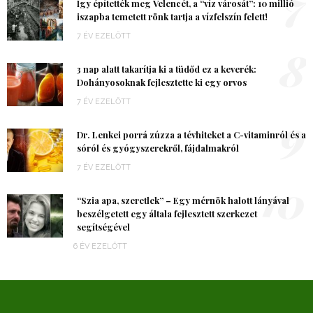
7
Így építették meg Velencét, a “víz városát”: 10 millió
iszapba temetett rönk tartja a vízfelszín felett!
7 ÉV EZELŐTT
8
3 nap alatt takarítja ki a tüdőd ez a keverék:
Dohányosoknak fejlesztette ki egy orvos
7 ÉV EZELŐTT
9
Dr. Lenkei porrá zúzza a tévhiteket a C-vitaminról és a
sóról és gyógyszerekről, fájdalmakról
7 ÉV EZELŐTT
10
“Szia apa, szeretlek” – Egy mérnök halott lányával
beszélgetett egy általa fejlesztett szerkezet
segítségével
6 ÉV EZELŐTT