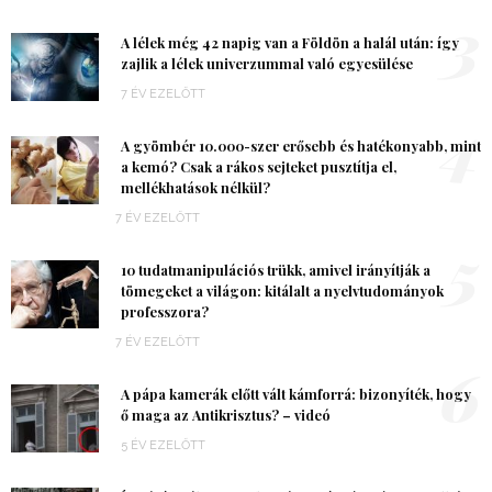
3
A lélek még 42 napig van a Földön a halál után: így
zajlik a lélek univerzummal való egyesülése
7 ÉV EZELŐTT
4
A gyömbér 10.000-szer erősebb és hatékonyabb, mint
a kemó? Csak a rákos sejteket pusztítja el,
mellékhatások nélkül?
7 ÉV EZELŐTT
5
10 tudatmanipulációs trükk, amivel irányítják a
tömegeket a világon: kitálalt a nyelvtudományok
professzora?
7 ÉV EZELŐTT
6
A pápa kamerák előtt vált kámforrá: bizonyíték, hogy
ő maga az Antikrisztus? – videó
5 ÉV EZELŐTT