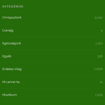
KATEGÓRIÁK
Címlapsztorik
9 242
Cukiság
4
Egészségünk
1 310
Egyéb
338
Érdekes Világ
7 666
Mi Lenne Ha…
11
Misztikum
1 979