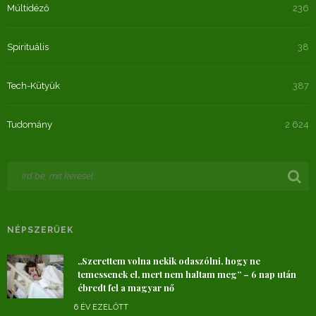
Múltidéző
236
Spirituális
38
Tech-Kütyük
387
Tudomány
2 624
NÉPSZERŰEK
„Szerettem volna nekik odaszólni, hogy ne
temessenek el, mert nem haltam meg” – 6 nap után
ébredt fel a magyar nő
6 ÉV EZELŐTT