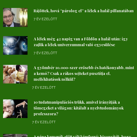
Rájöttek, hová “párolog el” a lélek a halál pillanatában
7 ÉV EZELŐTT
A lélek még 42 napig van a Földön a halál után: így
zajlik a lélek univerzummal való egyesülése
7 ÉV EZELŐTT
A gyömbér 10.000-szer erősebb és hatékonyabb, mint
a kemó? Csak a rákos sejteket pusztítja el,
mellékhatások nélkül?
7 ÉV EZELŐTT
10 tudatmanipulációs trükk, amivel irányítják a
tömegeket a világon: kitálalt a nyelvtudományok
professzora?
7 ÉV EZELŐTT
A pápa kamerák előtt vált kámforrá: bizonyíték, hogy