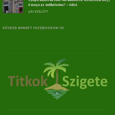
ő maga az Antikrisztus? – videó
5 ÉV EZELŐTT
KÖVESS MINKET FACEBOOKON IS!