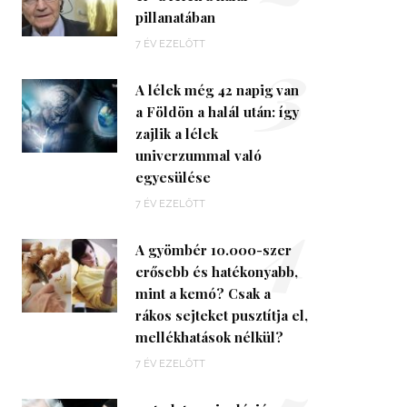
pillanatában
3
7 ÉV EZELŐTT
A lélek még 42 napig van
a Földön a halál után: így
zajlik a lélek
univerzummal való
egyesülése
4
7 ÉV EZELŐTT
A gyömbér 10.000-szer
erősebb és hatékonyabb,
mint a kemó? Csak a
rákos sejteket pusztítja el,
mellékhatások nélkül?
7 ÉV EZELŐTT