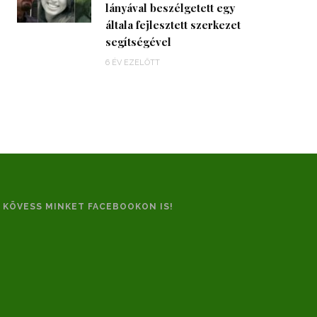
lányával beszélgetett egy
általa fejlesztett szerkezet
segítségével
6 ÉV EZELŐTT
KÖVESS MINKET FACEBOOKON IS!