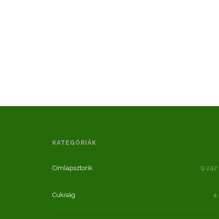
KATEGÓRIÁK
Címlapsztorik
9 242
Cukiság
4