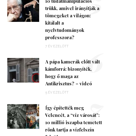
5
10 tudatmanipulációs
trükk, amivel irányítják a
tömegeket a világon:
kitálalt a
nyelvtudományok
professzora?
6
7 ÉV EZELŐTT
A pápa kamerák előtt vált
kámforrá: bizonyíték,
hogy ő maga az
Antikrisztus? – videó
7
5 ÉV EZELŐTT
Így építették meg
Velencét, a “víz városát”:
10 millió iszapba temetett
rönk tartja a vízfelszín