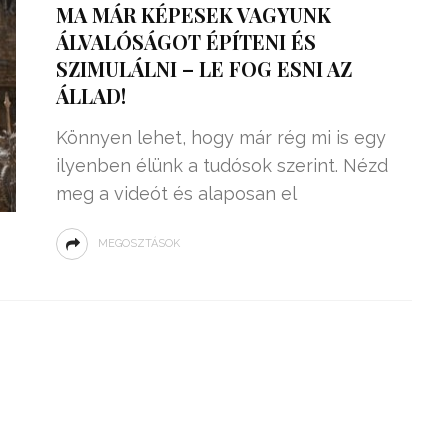
MA MÁR KÉPESEK VAGYUNK
ÁLVALÓSÁGOT ÉPÍTENI ÉS
SZIMULÁLNI – LE FOG ESNI AZ
ÁLLAD!
Könnyen lehet, hogy már rég mi is egy
ilyenben élünk a tudósok szerint. Nézd
meg a videót és alaposan el
MEGOSZTÁSOK
ZSENIÁLIS DOLOG TALÁLT KI
HÁROM DIÁK: VÉGTELEN
TÉKONYSÁGGAL
ENERGIÁT
ÁRAMSZÁMLÁT
TERMELHETNÉNEK A
FEKVŐRENDŐRÖK!