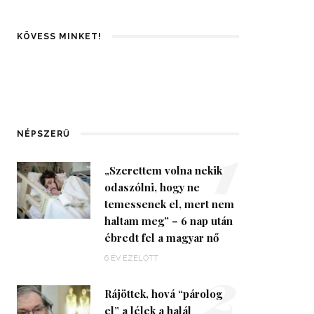
KÖVESS MINKET!
1
NÉPSZERŰ
„Szerettem volna nekik
odaszólni, hogy ne
temessenek el, mert nem
haltam meg” – 6 nap után
ébredt fel a magyar nő
2
6 ÉV EZELŐTT
Rájöttek, hová “párolog
el” a lélek a halál