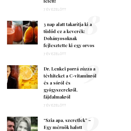
felett!
8
7 ÉV EZELŐTT
3 nap alatt takarítja ki a
tüdőd ez a keverék:
Dohányosoknak
fejlesztette ki egy orvos
9
7 ÉV EZELŐTT
Dr. Lenkei porrá zúzza a
tévhiteket a C-vitaminról
és a sóról és
gyógyszerekről,
fájdalmakról
10
7 ÉV EZELŐTT
“Szia apa, szeretlek” –
Egy mérnök halott