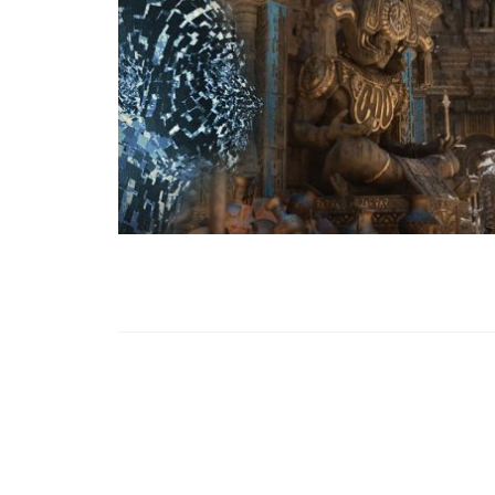
99,13%-OS HA
NULLÁZZA AZ 
EZ A MOTOR!