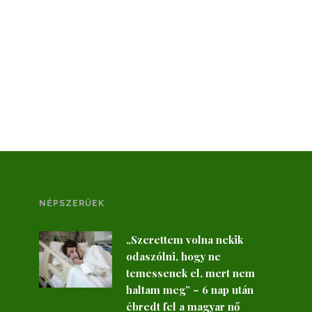
NÉPSZERŰEK
„Szerettem volna nekik
odaszólni, hogy ne
temessenek el, mert nem
haltam meg” – 6 nap után
ébredt fel a magyar nő