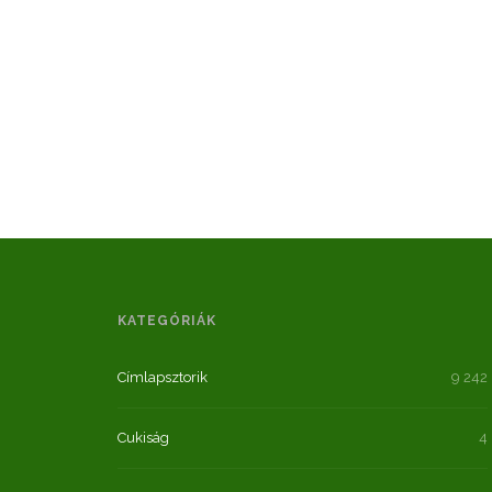
KATEGÓRIÁK
Címlapsztorik
9 242
Cukiság
4