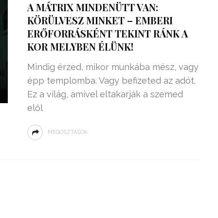
A MÁTRIX MINDENÜTT VAN:
KÖRÜLVESZ MINKET – EMBERI
ERŐFORRÁSKÉNT TEKINT RÁNK A
KOR MELYBEN ÉLÜNK!
Mindig érzed, mikor munkába mész, vagy
épp templomba. Vagy befizeted az adót.
Ez a világ, amivel eltakarják a szemed
elől
MEGOSZTÁSOK
ZSENIÁLIS DOLOG TALÁLT KI
HÁROM DIÁK: VÉGTELEN
TÉKONYSÁGGAL
ENERGIÁT
ÁRAMSZÁMLÁT
TERMELHETNÉNEK A
FEKVŐRENDŐRÖK!