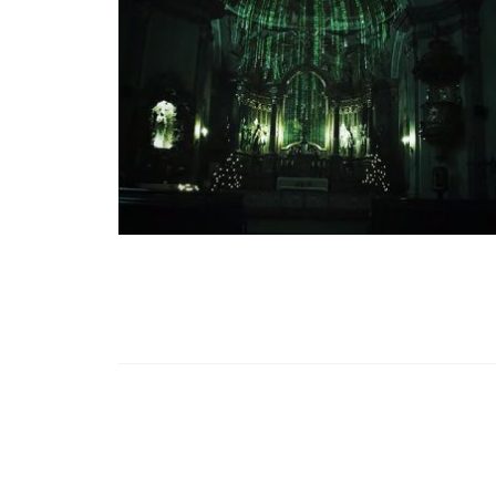
99,13%-OS HA
NULLÁZZA AZ 
EZ A MOTOR!