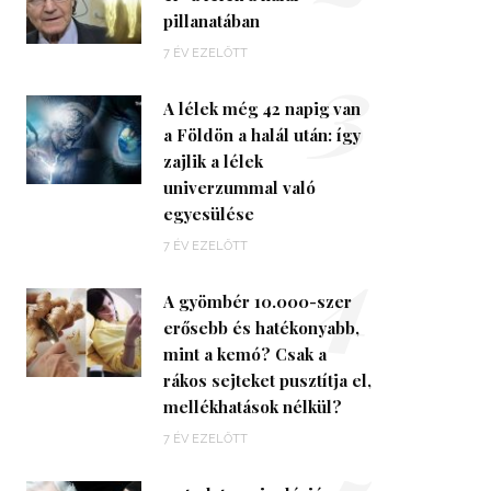
pillanatában
3
7 ÉV EZELŐTT
A lélek még 42 napig van
a Földön a halál után: így
zajlik a lélek
univerzummal való
egyesülése
4
7 ÉV EZELŐTT
A gyömbér 10.000-szer
erősebb és hatékonyabb,
mint a kemó? Csak a
rákos sejteket pusztítja el,
mellékhatások nélkül?
7 ÉV EZELŐTT