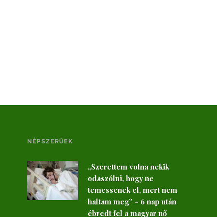
NÉPSZERŰEK
„Szerettem volna nekik
odaszólni, hogy ne
temessenek el, mert nem
haltam meg” – 6 nap után
ébredt fel a magyar nő