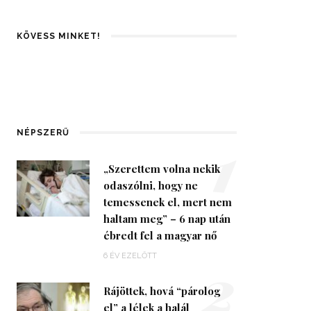
KÖVESS MINKET!
1
NÉPSZERŰ
„Szerettem volna nekik
odaszólni, hogy ne
temessenek el, mert nem
haltam meg” – 6 nap után
ébredt fel a magyar nő
2
6 ÉV EZELŐTT
Rájöttek, hová “párolog
el” a lélek a halál