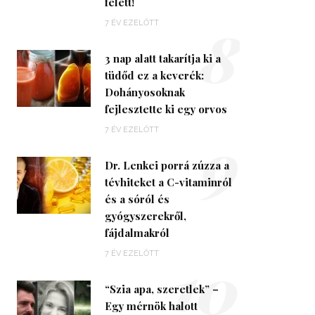
felett!
8
7 ÉV EZELŐTT
3 nap alatt takarítja ki a
tüdőd ez a keverék:
Dohányosoknak
fejlesztette ki egy orvos
9
7 ÉV EZELŐTT
Dr. Lenkei porrá zúzza a
tévhiteket a C-vitaminról
és a sóról és
gyógyszerekről,
fájdalmakról
10
7 ÉV EZELŐTT
“Szia apa, szeretlek” –
Egy mérnök halott