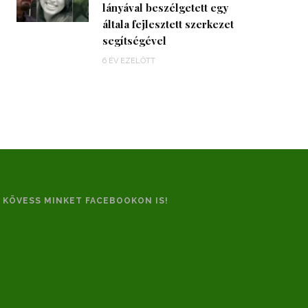
lányával beszélgetett egy
általa fejlesztett szerkezet
segítségével
6 ÉV EZELŐTT
KÖVESS MINKET FACEBOOKON IS!