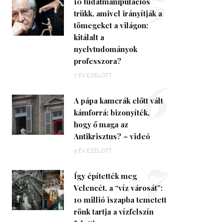
5
10 tudatmanipulációs
trükk, amivel irányítják a
tömegeket a világon:
kitálalt a
nyelvtudományok
professzora?
6
7 ÉV EZELŐTT
A pápa kamerák előtt vált
kámforrá: bizonyíték,
hogy ő maga az
Antikrisztus? – videó
7
5 ÉV EZELŐTT
Így építették meg
Velencét, a “víz városát”:
10 millió iszapba temetett
rönk tartja a vízfelszín