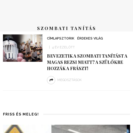
SZOMBATI TANÍTÁS
CÍMLAPSZTORIK
ÉRDEKES VILÁG
4 ÉV EZELŐTT
BEVEZETIK A SZOMBATI TANÍTÁST A
MAGAS REZSI MIATT? A SZÜLŐKRE
HOZZÁK A FRÁSZT!
MEGOSZTÁSOK
FRISS ÉS MELEG!