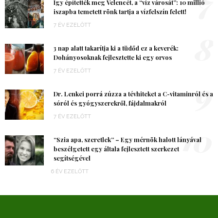
7
Így építették meg Velencét, a “víz városát”: 10 millió
iszapba temetett rönk tartja a vízfelszín felett!
7 ÉV EZELŐTT
8
3 nap alatt takarítja ki a tüdőd ez a keverék:
Dohányosoknak fejlesztette ki egy orvos
7 ÉV EZELŐTT
9
Dr. Lenkei porrá zúzza a tévhiteket a C-vitaminról és a
sóról és gyógyszerekről, fájdalmakról
7 ÉV EZELŐTT
10
“Szia apa, szeretlek” – Egy mérnök halott lányával
beszélgetett egy általa fejlesztett szerkezet
segítségével
6 ÉV EZELŐTT