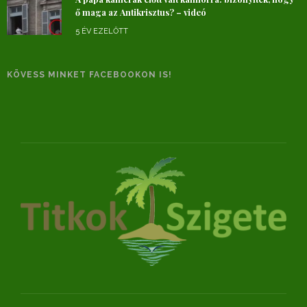
ő maga az Antikrisztus? – videó
5 ÉV EZELŐTT
KÖVESS MINKET FACEBOOKON IS!