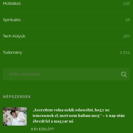
Múltidéző
236
Spirituális
38
Tech-Kütyük
387
Tudomány
2 624
NÉPSZERŰEK
„Szerettem volna nekik odaszólni, hogy ne
temessenek el, mert nem haltam meg” – 6 nap után
ébredt fel a magyar nő
6 ÉV EZELŐTT