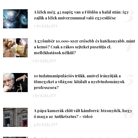
3
A lélek még 42 napig van a Földön a halál után: így
zajlik a lélek univerzummal való egyesülése
7 ÉV EZELŐTT
4
A gyömbér 10.000-szer erősebb és hatékonyabb, mint
a kemó? Csak a rákos sejteket pusztítja el,
mellékhatások nélkül?
7 ÉV EZELŐTT
5
10 tudatmanipulációs trükk, amivel irányítják a
tömegeket a világon: kitálalt a nyelvtudományok
professzora?
7 ÉV EZELŐTT
6
A pápa kamerák előtt vált kámforrá: bizonyíték, hogy
ő maga az Antikrisztus? – videó
5 ÉV EZELŐTT