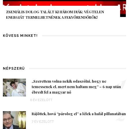
AZ AI-VILÁGVÉGE ÁRNYÉKA, CSAK PÁR ÓRA VOLT, MÉGIS AZ
EGÉSZ VILÁG MEGÉREZTE…
KÖVESS MINKET!
NÉPSZERŰ
1
„Szerettem volna nekik odaszólni, hogy ne
temessenek el, mert nem haltam meg” – 6 nap után
ébredt fel a magyar nő
6 ÉV EZELŐTT
2
Rájöttek, hová “párolog el” a lélek a halál pillanatában
7 ÉV EZELŐTT