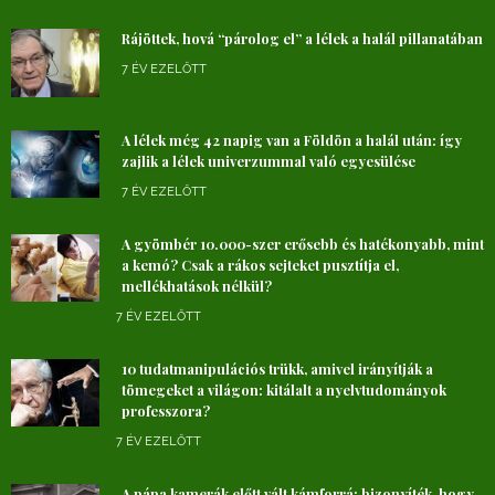
Rájöttek, hová “párolog el” a lélek a halál pillanatában
7 ÉV EZELŐTT
A lélek még 42 napig van a Földön a halál után: így
zajlik a lélek univerzummal való egyesülése
7 ÉV EZELŐTT
A gyömbér 10.000-szer erősebb és hatékonyabb, mint
a kemó? Csak a rákos sejteket pusztítja el,
mellékhatások nélkül?
7 ÉV EZELŐTT
10 tudatmanipulációs trükk, amivel irányítják a
tömegeket a világon: kitálalt a nyelvtudományok
professzora?
7 ÉV EZELŐTT
A pápa kamerák előtt vált kámforrá: bizonyíték, hogy