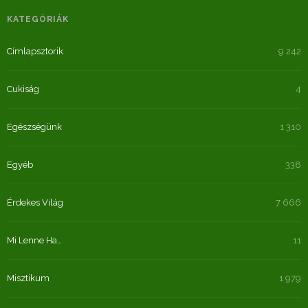
KATEGÓRIÁK
Címlapsztorik
9 242
Cukiság
4
Egészségünk
1 310
Egyéb
338
Érdekes Világ
7 666
Mi Lenne Ha…
11
Misztikum
1 979