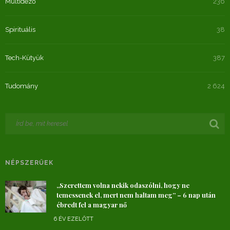
Múltidéző
236
Spirituális
38
Tech-Kütyük
387
Tudomány
2 624
NÉPSZERŰEK
„Szerettem volna nekik odaszólni, hogy ne
temessenek el, mert nem haltam meg” – 6 nap után
ébredt fel a magyar nő
6 ÉV EZELŐTT