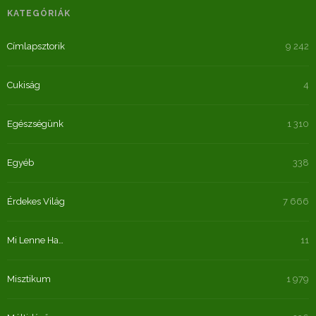
KATEGÓRIÁK
Címlapsztorik
9 242
Cukiság
4
Egészségünk
1 310
Egyéb
338
Érdekes Világ
7 666
Mi Lenne Ha…
11
Misztikum
1 979