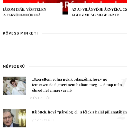
AZ AI-VILÁGVÉGE ÁRNYÉKA, CSAK PÁR ÓRA VOLT, MÉGIS AZ
EGÉSZ VILÁG MEGÉREZTE…
KÖVESS MINKET!
NÉPSZERŰ
1
„Szerettem volna nekik odaszólni, hogy ne
temessenek el, mert nem haltam meg” – 6 nap után
ébredt fel a magyar nő
6 ÉV EZELŐTT
2
Rájöttek, hová “párolog el” a lélek a halál pillanatában
7 ÉV EZELŐTT