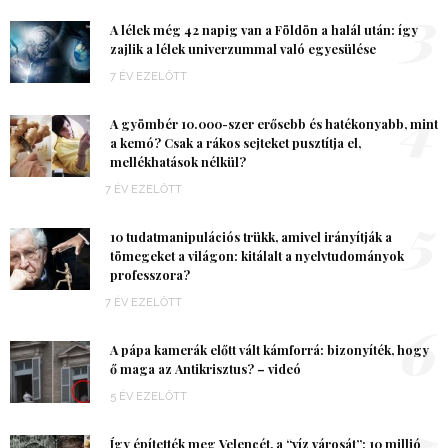
3
A lélek még 42 napig van a Földön a halál után: így
zajlik a lélek univerzummal való egyesülése
7 ÉV EZELŐTT
4
A gyömbér 10.000-szer erősebb és hatékonyabb, mint
a kemó? Csak a rákos sejteket pusztítja el,
mellékhatások nélkül?
7 ÉV EZELŐTT
5
10 tudatmanipulációs trükk, amivel irányítják a
tömegeket a világon: kitálalt a nyelvtudományok
professzora?
7 ÉV EZELŐTT
6
A pápa kamerák előtt vált kámforrá: bizonyíték, hogy
ő maga az Antikrisztus? – videó
5 ÉV EZELŐTT
7
Így építették meg Velencét, a “víz városát”: 10 millió