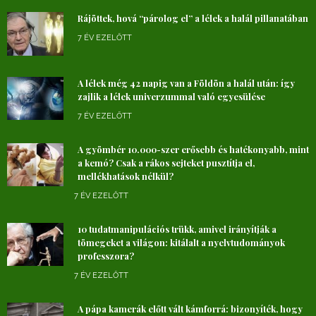
Rájöttek, hová “párolog el” a lélek a halál pillanatában
7 ÉV EZELŐTT
A lélek még 42 napig van a Földön a halál után: így
zajlik a lélek univerzummal való egyesülése
7 ÉV EZELŐTT
A gyömbér 10.000-szer erősebb és hatékonyabb, mint
a kemó? Csak a rákos sejteket pusztítja el,
mellékhatások nélkül?
7 ÉV EZELŐTT
10 tudatmanipulációs trükk, amivel irányítják a
tömegeket a világon: kitálalt a nyelvtudományok
professzora?
7 ÉV EZELŐTT
A pápa kamerák előtt vált kámforrá: bizonyíték, hogy