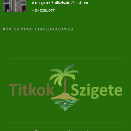
ő maga az Antikrisztus? – videó
5 ÉV EZELŐTT
KÖVESS MINKET FACEBOOKON IS!