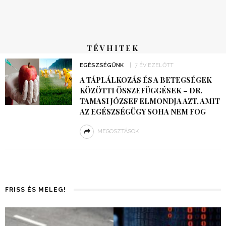
TÉVHITEK
EGÉSZSÉGÜNK
7 ÉV EZELŐTT
A TÁPLÁLKOZÁS ÉS A BETEGSÉGEK
KÖZÖTTI ÖSSZEFÜGGÉSEK – DR.
TAMASI JÓZSEF ELMONDJA AZT, AMIT
AZ EGÉSZSÉGÜGY SOHA NEM FOG
MEGOSZTÁSOK
FRISS ÉS MELEG!