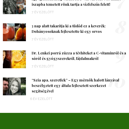
iszapba temetett rönk tartja a vízfelszín felett!
7 ÉV EZELŐTT
8
3 nap alatt takarítja ki a tüdőd ez a keverék:
Dohányosoknak fejlesztette ki egy orvos
7 ÉV EZELŐTT
9
Dr. Lenkei porrá zúzza a tévhiteket a C-vitaminról és a
sóról és gyógyszerekről, fájdalmakról
7 ÉV EZELŐTT
10
“Szia apa, szeretlek” – Egy mérnök halott lányával
beszélgetett egy általa fejlesztett szerkezet
segítségével
6 ÉV EZELŐTT