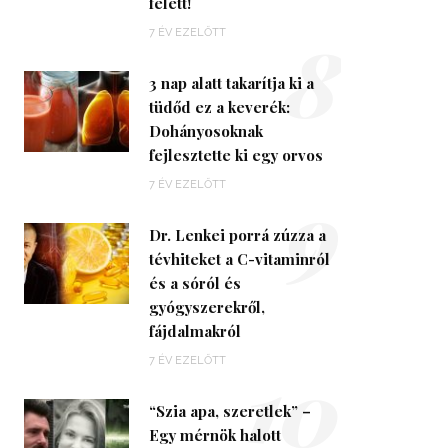
felett!
8
7 ÉV EZELŐTT
3 nap alatt takarítja ki a
tüdőd ez a keverék:
Dohányosoknak
fejlesztette ki egy orvos
9
7 ÉV EZELŐTT
Dr. Lenkei porrá zúzza a
tévhiteket a C-vitaminról
és a sóról és
gyógyszerekről,
fájdalmakról
10
7 ÉV EZELŐTT
“Szia apa, szeretlek” –
Egy mérnök halott