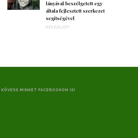
lányával beszélgetett egy
általa fejlesztett szerkezet
segítségével
6 ÉV EZELŐTT
KÖVESS MINKET FACEBOOKON IS!