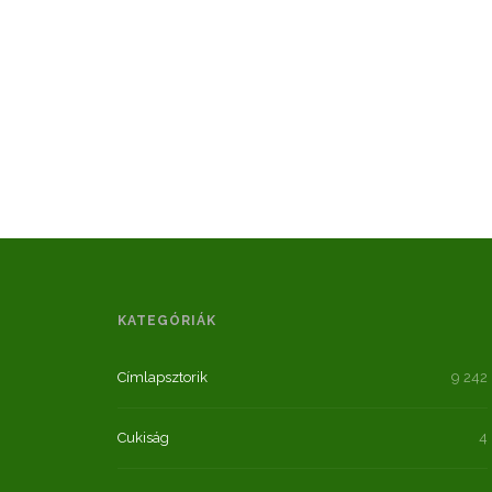
KATEGÓRIÁK
Címlapsztorik
9 242
Cukiság
4