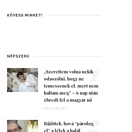
KÖVESS MINKET!
1
NÉPSZERŰ
„Szerettem volna nekik
odaszólni, hogy ne
temessenek el, mert nem
haltam meg” – 6 nap után
ébredt fel a magyar nő
2
6 ÉV EZELŐTT
Rájöttek, hová “párolog
el” a lélek a halál