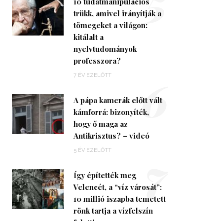
5
10 tudatmanipulációs
trükk, amivel irányítják a
tömegeket a világon:
kitálalt a
nyelvtudományok
professzora?
6
7 ÉV EZELŐTT
A pápa kamerák előtt vált
kámforrá: bizonyíték,
hogy ő maga az
Antikrisztus? – videó
7
5 ÉV EZELŐTT
Így építették meg
Velencét, a “víz városát”:
10 millió iszapba temetett
rönk tartja a vízfelszín