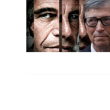
99,13%-OS HA
NULLÁZZA AZ 
EZ A MOTOR!