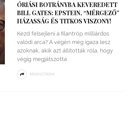
ÓRIÁSI BOTRÁNYBA KEVEREDETT
BILL GATES: EPSTEIN, “MÉRGEZŐ”
HÁZASSÁG ÉS TITKOS VISZONY!
Kezd felsejleni a filantróp milliárdos
valódi arca? A végén még igaza lesz
azoknak, akik azt állították róla, hogy
végig megjátszotta
MEGOSZTÁSOK
ZSENIÁLIS DOLOG TALÁLT KI
HÁROM DIÁK: VÉGTELEN
TÉKONYSÁGGAL
ENERGIÁT
ÁRAMSZÁMLÁT
TERMELHETNÉNEK A
FEKVŐRENDŐRÖK!