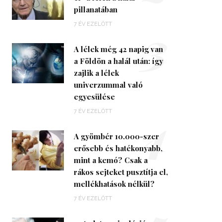
pillanatában
3
7 ÉV EZELŐTT
A lélek még 42 napig van
a Földön a halál után: így
zajlik a lélek
univerzummal való
egyesülése
4
7 ÉV EZELŐTT
A gyömbér 10.000-szer
erősebb és hatékonyabb,
mint a kemó? Csak a
rákos sejteket pusztítja el,
mellékhatások nélkül?
7 ÉV EZELŐTT