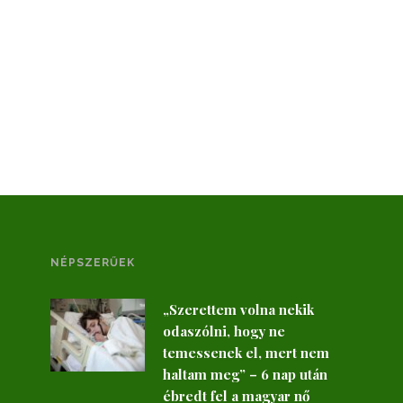
NÉPSZERŰEK
„Szerettem volna nekik
odaszólni, hogy ne
temessenek el, mert nem
haltam meg” – 6 nap után
ébredt fel a magyar nő