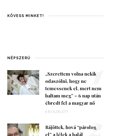
KÖVESS MINKET!
1
NÉPSZERŰ
„Szerettem volna nekik
odaszólni, hogy ne
temessenek el, mert nem
haltam meg” – 6 nap után
ébredt fel a magyar nő
2
6 ÉV EZELŐTT
Rájöttek, hová “párolog
el” a lélek a halál