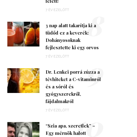
felett!
8
7 ÉV EZELŐTT
3 nap alatt takarítja ki a
tüdőd ez a keverék:
Dohányosoknak
fejlesztette ki egy orvos
9
7 ÉV EZELŐTT
Dr. Lenkei porrá zúzza a
tévhiteket a C-vitaminról
és a sóról és
gyógyszerekről,
fájdalmakról
10
7 ÉV EZELŐTT
“Szia apa, szeretlek” –
Egy mérnök halott