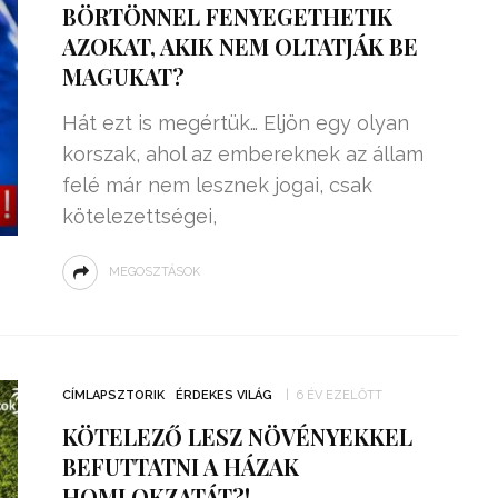
BÖRTÖNNEL FENYEGETHETIK
AZOKAT, AKIK NEM OLTATJÁK BE
MAGUKAT?
Hát ezt is megértük… Eljön egy olyan
korszak, ahol az embereknek az állam
felé már nem lesznek jogai, csak
kötelezettségei,
MEGOSZTÁSOK
ZSENIÁLIS DOLOG TALÁLT KI
HÁROM DIÁK: VÉGTELEN
CÍMLAPSZTORIK
ÉRDEKES VILÁG
6 ÉV EZELŐTT
TÉKONYSÁGGAL
ENERGIÁT
KÖTELEZŐ LESZ NÖVÉNYEKKEL
ÁRAMSZÁMLÁT
TERMELHETNÉNEK A
BEFUTTATNI A HÁZAK
FEKVŐRENDŐRÖK!
HOMLOKZATÁT?!