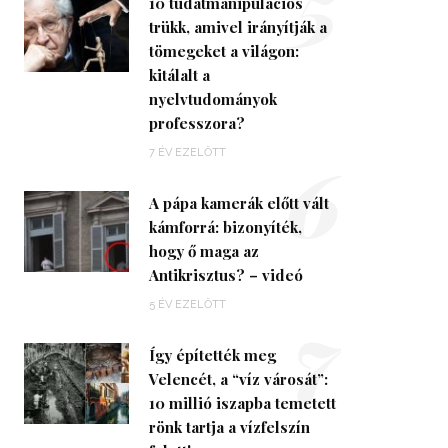
5
10 tudatmanipulációs
trükk, amivel irányítják a
tömegeket a világon:
kitálalt a
nyelvtudományok
professzora?
6
7 ÉV EZELŐTT
A pápa kamerák előtt vált
kámforrá: bizonyíték,
hogy ő maga az
Antikrisztus? – videó
7
5 ÉV EZELŐTT
Így építették meg
Velencét, a “víz városát”:
10 millió iszapba temetett
rönk tartja a vízfelszín