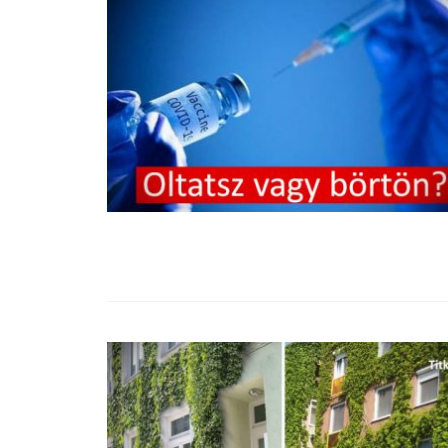
99,13%-OS HA
NULLÁZZA AZ 
EZ A MOTOR!