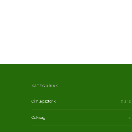
KATEGÓRIÁK
Címlapsztorik
9 242
Cukiság
4