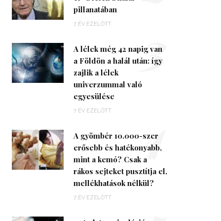
pillanatában
3
7 ÉV EZELŐTT
A lélek még 42 napig van
a Földön a halál után: így
zajlik a lélek
univerzummal való
egyesülése
4
7 ÉV EZELŐTT
A gyömbér 10.000-szer
erősebb és hatékonyabb,
mint a kemó? Csak a
rákos sejteket pusztítja el,
mellékhatások nélkül?
7 ÉV EZELŐTT