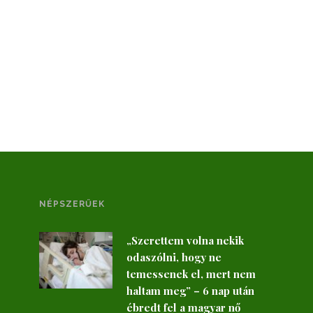
NÉPSZERŰEK
„Szerettem volna nekik
odaszólni, hogy ne
temessenek el, mert nem
haltam meg” – 6 nap után
ébredt fel a magyar nő