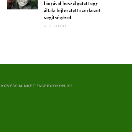
lányával beszélgetett egy
általa fejlesztett szerkezet
segítségével
6 ÉV EZELŐTT
KÖVESS MINKET FACEBOOKON IS!