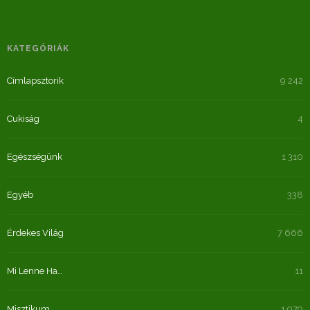
KATEGÓRIÁK
Címlapsztorik
9 242
Cukiság
4
Egészségünk
1 310
Egyéb
338
Érdekes Világ
7 666
Mi Lenne Ha…
11
Misztikum
1 979