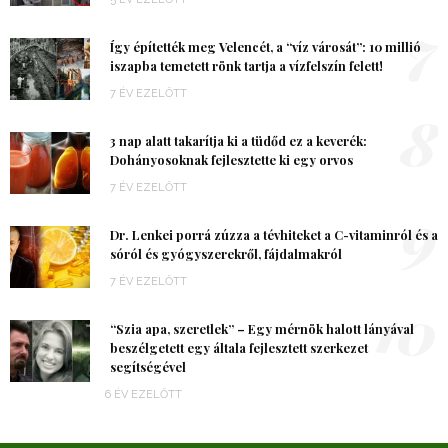
7
Így építették meg Velencét, a “víz városát”: 10 millió
iszapba temetett rönk tartja a vízfelszín felett!
7 ÉV EZELŐTT
8
3 nap alatt takarítja ki a tüdőd ez a keverék:
Dohányosoknak fejlesztette ki egy orvos
7 ÉV EZELŐTT
9
Dr. Lenkei porrá zúzza a tévhiteket a C-vitaminról és a
sóról és gyógyszerekről, fájdalmakról
7 ÉV EZELŐTT
10
“Szia apa, szeretlek” – Egy mérnök halott lányával
beszélgetett egy általa fejlesztett szerkezet
segítségével
6 ÉV EZELŐTT