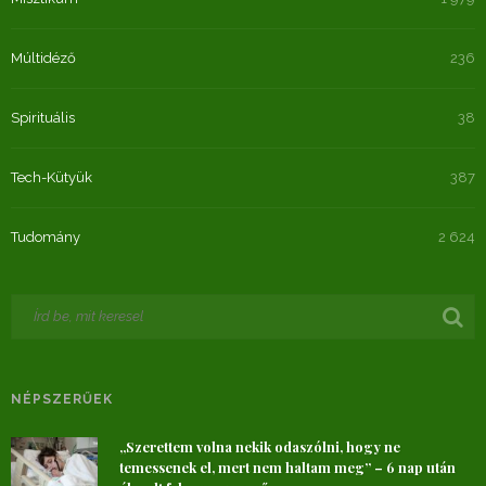
Múltidéző
236
Spirituális
38
Tech-Kütyük
387
Tudomány
2 624
NÉPSZERŰEK
„Szerettem volna nekik odaszólni, hogy ne
temessenek el, mert nem haltam meg” – 6 nap után