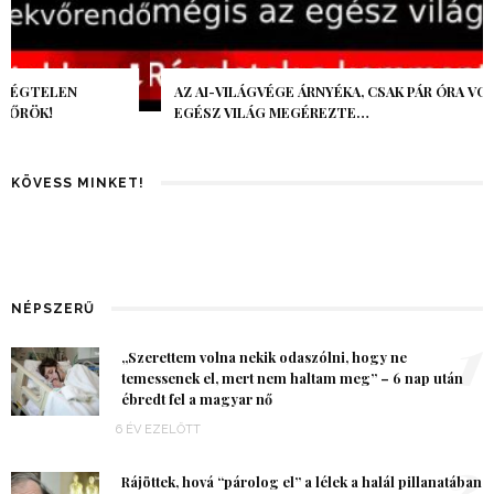
AZ AI-VILÁGVÉGE ÁRNYÉKA, CSAK PÁR ÓRA VOLT, MÉGIS AZ
EGÉSZ VILÁG MEGÉREZTE…
KÖVESS MINKET!
NÉPSZERŰ
1
„Szerettem volna nekik odaszólni, hogy ne
temessenek el, mert nem haltam meg” – 6 nap után
ébredt fel a magyar nő
6 ÉV EZELŐTT
2
Rájöttek, hová “párolog el” a lélek a halál pillanatában