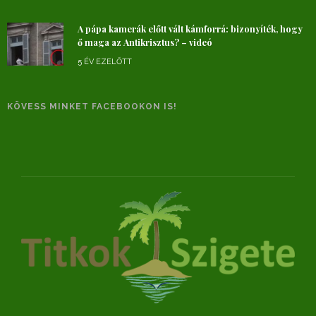
A pápa kamerák előtt vált kámforrá: bizonyíték, hogy
ő maga az Antikrisztus? – videó
5 ÉV EZELŐTT
KÖVESS MINKET FACEBOOKON IS!