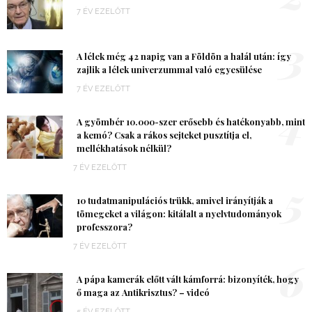
7 ÉV EZELŐTT
3
A lélek még 42 napig van a Földön a halál után: így
zajlik a lélek univerzummal való egyesülése
7 ÉV EZELŐTT
4
A gyömbér 10.000-szer erősebb és hatékonyabb, mint
a kemó? Csak a rákos sejteket pusztítja el,
mellékhatások nélkül?
7 ÉV EZELŐTT
5
10 tudatmanipulációs trükk, amivel irányítják a
tömegeket a világon: kitálalt a nyelvtudományok
professzora?
7 ÉV EZELŐTT
6
A pápa kamerák előtt vált kámforrá: bizonyíték, hogy
ő maga az Antikrisztus? – videó
5 ÉV EZELŐTT