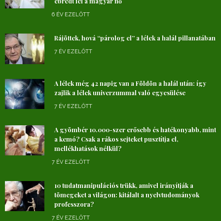
ébredt fel a magyar nő
6 ÉV EZELŐTT
Rájöttek, hová “párolog el” a lélek a halál pillanatában
7 ÉV EZELŐTT
A lélek még 42 napig van a Földön a halál után: így
zajlik a lélek univerzummal való egyesülése
7 ÉV EZELŐTT
A gyömbér 10.000-szer erősebb és hatékonyabb, mint
a kemó? Csak a rákos sejteket pusztítja el,
mellékhatások nélkül?
7 ÉV EZELŐTT
10 tudatmanipulációs trükk, amivel irányítják a
tömegeket a világon: kitálalt a nyelvtudományok
professzora?
7 ÉV EZELŐTT