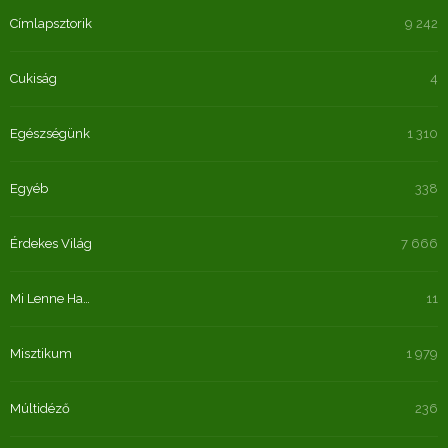
Címlapsztorik
9 242
Cukiság
4
Egészségünk
1 310
Egyéb
338
Érdekes Világ
7 666
Mi Lenne Ha…
11
Misztikum
1 979
Múltidéző
236