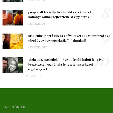
7 ÉV EZELŐTT
8
3 nap alatt takarítja ki a tüdőd ez a keverék:
Dohányosoknak fejlesztette ki egy orvos
7 ÉV EZELŐTT
9
Dr. Lenkei porrá zúzza a tévhiteket a C-vitaminról és a
sóról és gyógyszerekről, fájdalmakról
7 ÉV EZELŐTT
10
“Szia apa, szeretlek” – Egy mérnök halott lányával
beszélgetett egy általa fejlesztett szerkezet
segítségével
6 ÉV EZELŐTT
KATEGÓRIÁK