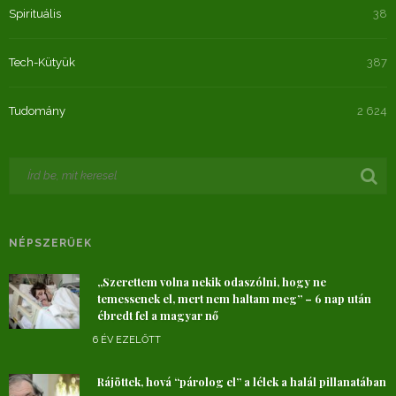
Spirituális
38
Tech-Kütyük
387
Tudomány
2 624
NÉPSZERŰEK
„Szerettem volna nekik odaszólni, hogy ne
temessenek el, mert nem haltam meg” – 6 nap után
ébredt fel a magyar nő
6 ÉV EZELŐTT
Rájöttek, hová “párolog el” a lélek a halál pillanatában