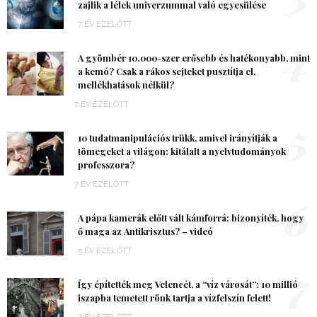
zajlik a lélek univerzummal való egyesülése
7 ÉV EZELŐTT
4
A gyömbér 10.000-szer erősebb és hatékonyabb, mint
a kemó? Csak a rákos sejteket pusztítja el,
mellékhatások nélkül?
7 ÉV EZELŐTT
5
10 tudatmanipulációs trükk, amivel irányítják a
tömegeket a világon: kitálalt a nyelvtudományok
professzora?
7 ÉV EZELŐTT
6
A pápa kamerák előtt vált kámforrá: bizonyíték, hogy
ő maga az Antikrisztus? – videó
5 ÉV EZELŐTT
7
Így építették meg Velencét, a “víz városát”: 10 millió
iszapba temetett rönk tartja a vízfelszín felett!