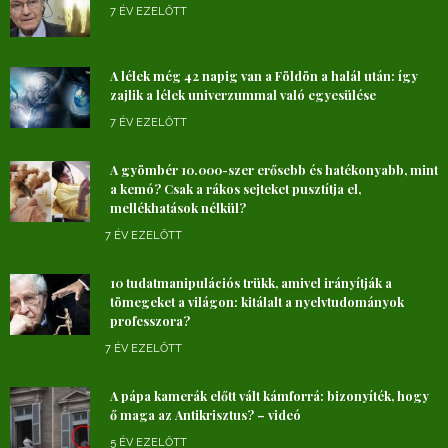
7 ÉV EZELŐTT
A lélek még 42 napig van a Földön a halál után: így
zajlik a lélek univerzummal való egyesülése
7 ÉV EZELŐTT
A gyömbér 10.000-szer erősebb és hatékonyabb, mint
a kemó? Csak a rákos sejteket pusztítja el,
mellékhatások nélkül?
7 ÉV EZELŐTT
10 tudatmanipulációs trükk, amivel irányítják a
tömegeket a világon: kitálalt a nyelvtudományok
professzora?
7 ÉV EZELŐTT
A pápa kamerák előtt vált kámforrá: bizonyíték, hogy
ő maga az Antikrisztus? – videó
5 ÉV EZELŐTT