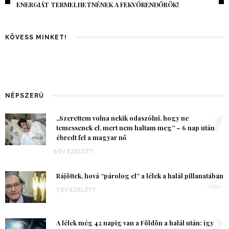
EGÉSZ VILÁG MEGÉREZTE…
KÖVESS MINKET!
NÉPSZERŰ
1
„Szerettem volna nekik odaszólni, hogy ne
temessenek el, mert nem haltam meg” – 6 nap után
ébredt fel a magyar nő
6 ÉV EZELŐTT
2
Rájöttek, hová “párolog el” a lélek a halál pillanatában
7 ÉV EZELŐTT
3
A lélek még 42 napig van a Földön a halál után: így