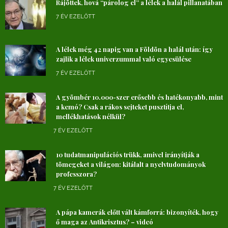
Rájöttek, hová “párolog el” a lélek a halál pillanatában
7 ÉV EZELŐTT
A lélek még 42 napig van a Földön a halál után: így
zajlik a lélek univerzummal való egyesülése
7 ÉV EZELŐTT
A gyömbér 10.000-szer erősebb és hatékonyabb, mint
a kemó? Csak a rákos sejteket pusztítja el,
mellékhatások nélkül?
7 ÉV EZELŐTT
10 tudatmanipulációs trükk, amivel irányítják a
tömegeket a világon: kitálalt a nyelvtudományok
professzora?
7 ÉV EZELŐTT
A pápa kamerák előtt vált kámforrá: bizonyíték, hogy
ő maga az Antikrisztus? – videó