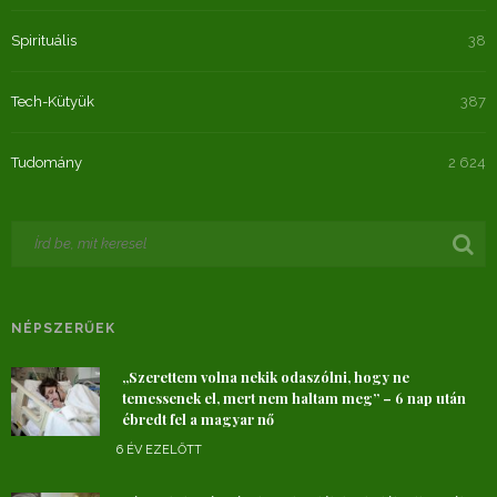
Spirituális
38
Tech-Kütyük
387
Tudomány
2 624
NÉPSZERŰEK
„Szerettem volna nekik odaszólni, hogy ne
temessenek el, mert nem haltam meg” – 6 nap után
ébredt fel a magyar nő
6 ÉV EZELŐTT