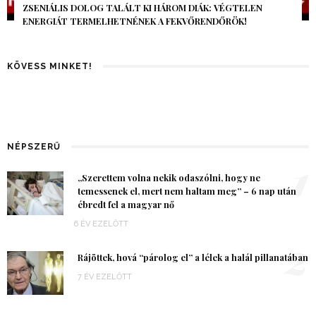
AZ AI-VILÁGVÉGE ÁRNYÉKA, CSAK PÁR ÓRA VOLT, MÉGIS AZ
EGÉSZ VILÁG MEGÉREZTE…
KÖVESS MINKET!
NÉPSZERŰ
1
„Szerettem volna nekik odaszólni, hogy ne
temessenek el, mert nem haltam meg” – 6 nap után
ébredt fel a magyar nő
6 ÉV EZELŐTT
2
Rájöttek, hová “párolog el” a lélek a halál pillanatában
7 ÉV EZELŐTT