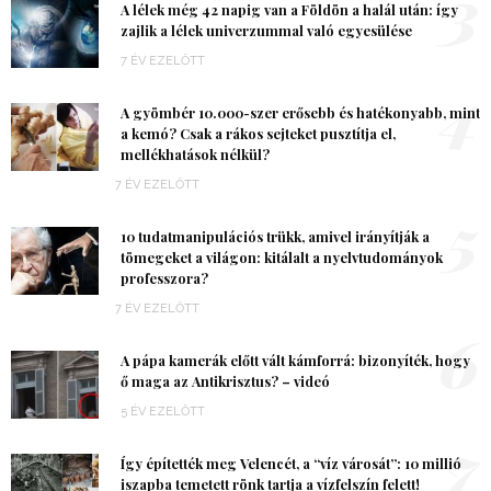
3
A lélek még 42 napig van a Földön a halál után: így
zajlik a lélek univerzummal való egyesülése
7 ÉV EZELŐTT
4
A gyömbér 10.000-szer erősebb és hatékonyabb, mint
a kemó? Csak a rákos sejteket pusztítja el,
mellékhatások nélkül?
7 ÉV EZELŐTT
5
10 tudatmanipulációs trükk, amivel irányítják a
tömegeket a világon: kitálalt a nyelvtudományok
professzora?
7 ÉV EZELŐTT
6
A pápa kamerák előtt vált kámforrá: bizonyíték, hogy
ő maga az Antikrisztus? – videó
5 ÉV EZELŐTT
7
Így építették meg Velencét, a “víz városát”: 10 millió
iszapba temetett rönk tartja a vízfelszín felett!