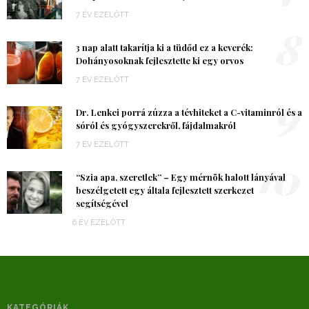
7 ÉV EZELŐTT
8
3 nap alatt takarítja ki a tüdőd ez a keverék:
Dohányosoknak fejlesztette ki egy orvos
7 ÉV EZELŐTT
9
Dr. Lenkei porrá zúzza a tévhiteket a C-vitaminról és a
sóról és gyógyszerekről, fájdalmakról
7 ÉV EZELŐTT
10
“Szia apa, szeretlek” – Egy mérnök halott lányával
beszélgetett egy általa fejlesztett szerkezet
segítségével
6 ÉV EZELŐTT
KATEGÓRIÁK