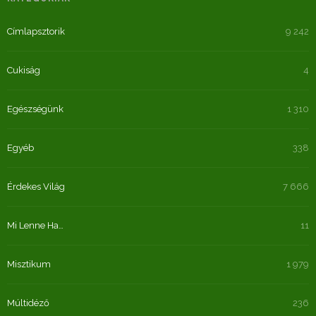
Címlapsztorik
9 242
Cukiság
4
Egészségünk
1 310
Egyéb
338
Érdekes Világ
7 666
Mi Lenne Ha…
11
Misztikum
1 979
Múltidéző
236