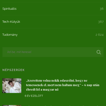
Spirituális
38
Tech-Kütyük
387
Tudomány
2 624
NÉPSZERŰEK
„Szerettem volna nekik odaszólni, hogy ne
temessenek el, mert nem haltam meg” – 6 nap után
ébredt fel a magyar nő
6 ÉV EZELŐTT