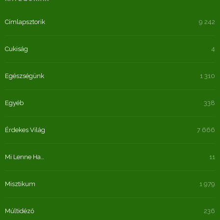
Címlapsztorik
9 242
Cukiság
4
Egészségünk
1 310
Egyéb
338
Érdekes Világ
7 666
Mi Lenne Ha…
11
Misztikum
1 979
Múltidéző
236