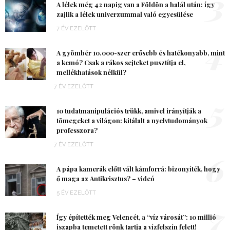
3
A lélek még 42 napig van a Földön a halál után: így
zajlik a lélek univerzummal való egyesülése
7 ÉV EZELŐTT
4
A gyömbér 10.000-szer erősebb és hatékonyabb, mint
a kemó? Csak a rákos sejteket pusztítja el,
mellékhatások nélkül?
7 ÉV EZELŐTT
5
10 tudatmanipulációs trükk, amivel irányítják a
tömegeket a világon: kitálalt a nyelvtudományok
professzora?
7 ÉV EZELŐTT
6
A pápa kamerák előtt vált kámforrá: bizonyíték, hogy
ő maga az Antikrisztus? – videó
5 ÉV EZELŐTT
7
Így építették meg Velencét, a “víz városát”: 10 millió
iszapba temetett rönk tartja a vízfelszín felett!