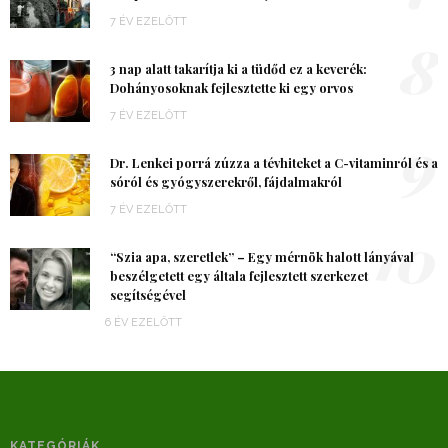
7 ÉV EZELŐTT
8
3 nap alatt takarítja ki a tüdőd ez a keverék:
Dohányosoknak fejlesztette ki egy orvos
7 ÉV EZELŐTT
9
Dr. Lenkei porrá zúzza a tévhiteket a C-vitaminról és a
sóról és gyógyszerekről, fájdalmakról
7 ÉV EZELŐTT
10
“Szia apa, szeretlek” – Egy mérnök halott lányával
beszélgetett egy általa fejlesztett szerkezet
segítségével
6 ÉV EZELŐTT
KATEGÓRIÁK