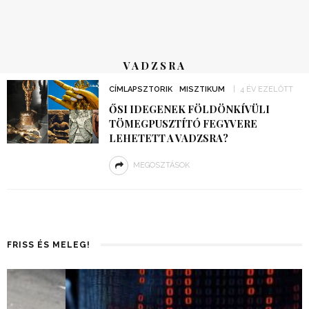
VADZSRA
CÍMLAPSZTORIK
MISZTIKUM
4 ÉV EZELŐTT
ŐSI IDEGENEK FÖLDÖNKÍVÜLI
TÖMEGPUSZTÍTÓ FEGYVERE
LEHETETT A VADZSRA?
MEGOSZTÁSOK
FRISS ÉS MELEG!