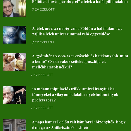
Rájöttek, hová “párolog el” a lélek a halál pillanatában
7 ÉV EZELŐTT
A lélek még 42 napig van a Földön a halál után: így
zajlik a lélek univerzummal való egyesülése
7 ÉV EZELŐTT
A gyömbér 10.000-szer erősebb és hatékonyabb, mint
a kemó? Csak a rákos sejteket pusztítja el,
mellékhatások nélkül?
7 ÉV EZELŐTT
10 tudatmanipulációs trükk, amivel irányítják a
tömegeket a világon: kitálalt a nyelvtudományok
professzora?
7 ÉV EZELŐTT
A pápa kamerák előtt vált kámforrá: bizonyíték, hogy
ő maga az Antikrisztus? – videó