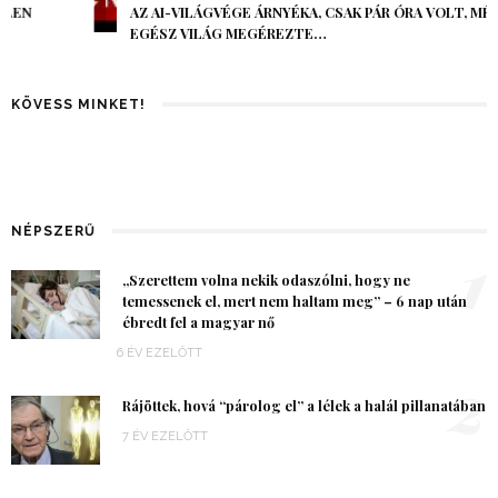
AZ AI-VILÁGVÉGE ÁRNYÉKA, CSAK PÁR ÓRA VOLT, MÉGIS AZ
EGÉSZ VILÁG MEGÉREZTE…
KÖVESS MINKET!
NÉPSZERŰ
1
„Szerettem volna nekik odaszólni, hogy ne
temessenek el, mert nem haltam meg” – 6 nap után
ébredt fel a magyar nő
6 ÉV EZELŐTT
2
Rájöttek, hová “párolog el” a lélek a halál pillanatában
7 ÉV EZELŐTT