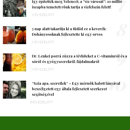
7
Így építették meg Velencét, a “víz városát”: 10 millió
iszapba temetett rönk tartja a vízfelszín felett!
7 ÉV EZELŐTT
8
3 nap alatt takarítja ki a tüdőd ez a keverék:
Dohányosoknak fejlesztette ki egy orvos
7 ÉV EZELŐTT
9
Dr. Lenkei porrá zúzza a tévhiteket a C-vitaminról és a
sóról és gyógyszerekről, fájdalmakról
7 ÉV EZELŐTT
10
“Szia apa, szeretlek” – Egy mérnök halott lányával
beszélgetett egy általa fejlesztett szerkezet
segítségével
6 ÉV EZELŐTT