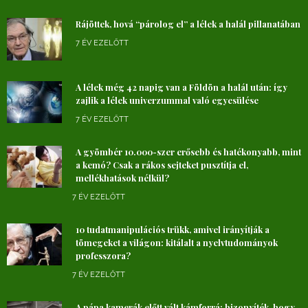
Rájöttek, hová “párolog el” a lélek a halál pillanatában
7 ÉV EZELŐTT
A lélek még 42 napig van a Földön a halál után: így
zajlik a lélek univerzummal való egyesülése
7 ÉV EZELŐTT
A gyömbér 10.000-szer erősebb és hatékonyabb, mint
a kemó? Csak a rákos sejteket pusztítja el,
mellékhatások nélkül?
7 ÉV EZELŐTT
10 tudatmanipulációs trükk, amivel irányítják a
tömegeket a világon: kitálalt a nyelvtudományok
professzora?
7 ÉV EZELŐTT
A pápa kamerák előtt vált kámforrá: bizonyíték, hogy