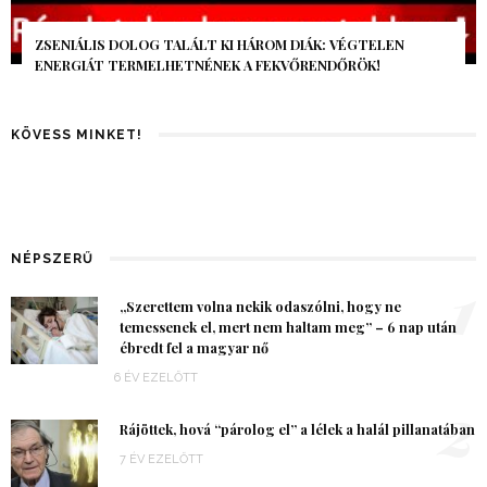
AZ AI-VILÁGVÉGE ÁRNYÉKA, CSAK PÁR ÓRA VOLT, MÉGIS AZ
EGÉSZ VILÁG MEGÉREZTE…
KÖVESS MINKET!
NÉPSZERŰ
1
„Szerettem volna nekik odaszólni, hogy ne
temessenek el, mert nem haltam meg” – 6 nap után
ébredt fel a magyar nő
6 ÉV EZELŐTT
2
Rájöttek, hová “párolog el” a lélek a halál pillanatában
7 ÉV EZELŐTT