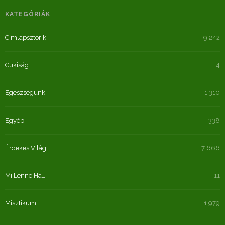
KATEGÓRIÁK
Címlapsztorik
9 242
Cukiság
4
Egészségünk
1 310
Egyéb
338
Érdekes Világ
7 666
Mi Lenne Ha…
11
Misztikum
1 979