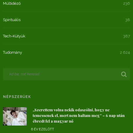
Múltidéző
236
Spirituális
38
Tech-Kütyük
387
Tudomány
2 624
NÉPSZERŰEK
„Szerettem volna nekik odaszólni, hogy ne
temessenek el, mert nem haltam meg” – 6 nap után
ébredt fel a magyar nő
6 ÉV EZELŐTT