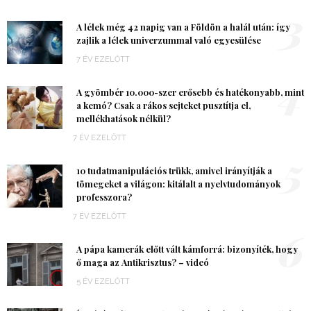
3
A lélek még 42 napig van a Földön a halál után: így
zajlik a lélek univerzummal való egyesülése
7 ÉV EZELŐTT
4
A gyömbér 10.000-szer erősebb és hatékonyabb, mint
a kemó? Csak a rákos sejteket pusztítja el,
mellékhatások nélkül?
7 ÉV EZELŐTT
5
10 tudatmanipulációs trükk, amivel irányítják a
tömegeket a világon: kitálalt a nyelvtudományok
professzora?
7 ÉV EZELŐTT
6
A pápa kamerák előtt vált kámforrá: bizonyíték, hogy
ő maga az Antikrisztus? – videó
5 ÉV EZELŐTT