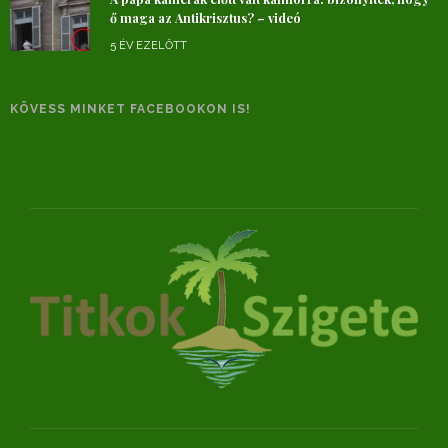
ő maga az Antikrisztus? – videó
5 ÉV EZELŐTT
KÖVESS MINKET FACEBOOKON IS!