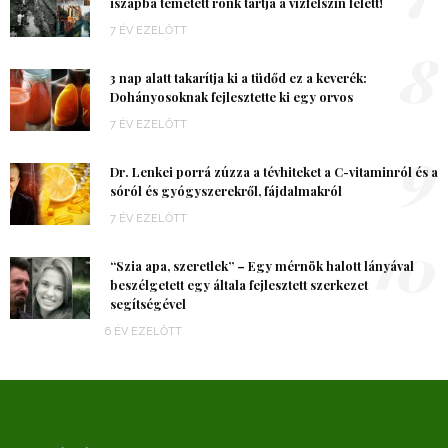
iszapba temetett rönk tartja a vízfelszín felett!
7 ÉV EZELŐTT
8
3 nap alatt takarítja ki a tüdőd ez a keverék:
Dohányosoknak fejlesztette ki egy orvos
7 ÉV EZELŐTT
9
Dr. Lenkei porrá zúzza a tévhiteket a C-vitaminról és a
sóról és gyógyszerekről, fájdalmakról
7 ÉV EZELŐTT
10
“Szia apa, szeretlek” – Egy mérnök halott lányával
beszélgetett egy általa fejlesztett szerkezet
segítségével
6 ÉV EZELŐTT