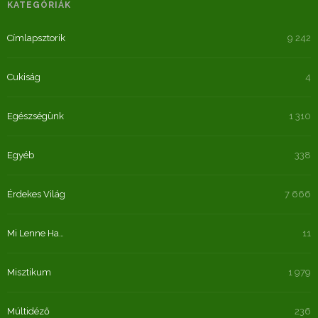
KATEGÓRIÁK
Címlapsztorik
9 242
Cukiság
4
Egészségünk
1 310
Egyéb
338
Érdekes Világ
7 666
Mi Lenne Ha…
11
Misztikum
1 979
Múltidéző
236