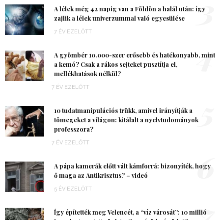
3
A lélek még 42 napig van a Földön a halál után: így
zajlik a lélek univerzummal való egyesülése
7 ÉV EZELŐTT
4
A gyömbér 10.000-szer erősebb és hatékonyabb, mint
a kemó? Csak a rákos sejteket pusztítja el,
mellékhatások nélkül?
7 ÉV EZELŐTT
5
10 tudatmanipulációs trükk, amivel irányítják a
tömegeket a világon: kitálalt a nyelvtudományok
professzora?
7 ÉV EZELŐTT
6
A pápa kamerák előtt vált kámforrá: bizonyíték, hogy
ő maga az Antikrisztus? – videó
5 ÉV EZELŐTT
7
Így építették meg Velencét, a “víz városát”: 10 millió