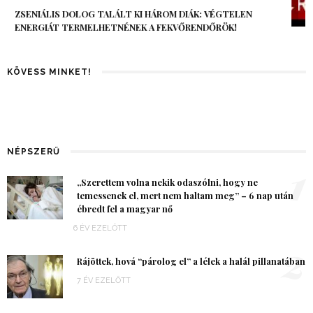
AZ AI-VILÁGVÉGE ÁRNYÉKA, CSAK PÁR ÓRA VOLT, MÉGIS AZ
EGÉSZ VILÁG MEGÉREZTE…
KÖVESS MINKET!
NÉPSZERŰ
1
„Szerettem volna nekik odaszólni, hogy ne
temessenek el, mert nem haltam meg” – 6 nap után
ébredt fel a magyar nő
6 ÉV EZELŐTT
2
Rájöttek, hová “párolog el” a lélek a halál pillanatában
7 ÉV EZELŐTT