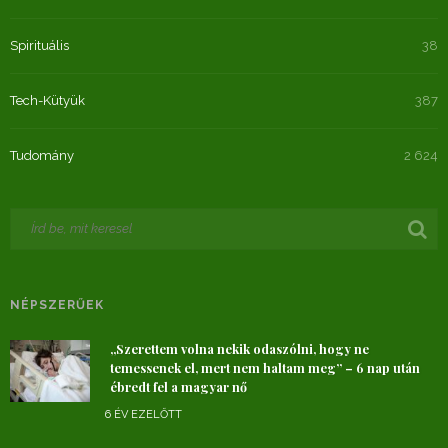
Spirituális
38
Tech-Kütyük
387
Tudomány
2 624
NÉPSZERŰEK
„Szerettem volna nekik odaszólni, hogy ne
temessenek el, mert nem haltam meg” – 6 nap után
ébredt fel a magyar nő
6 ÉV EZELŐTT