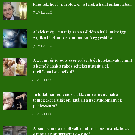
Rájöttek, hová “párolog el” a lélek a halál pillanatában
7 ÉV EZELŐTT
A lélek még 42 napig van a Földön a halál után: így
zajlik a lélek univerzummal való egyesülése
7 ÉV EZELŐTT
A gyömbér 10.000-szer erősebb és hatékonyabb, mint
a kemó? Csak a rákos sejteket pusztítja el,
mellékhatások nélkül?
7 ÉV EZELŐTT
10 tudatmanipulációs trükk, amivel irányítják a
tömegeket a világon: kitálalt a nyelvtudományok
professzora?
7 ÉV EZELŐTT
A pápa kamerák előtt vált kámforrá: bizonyíték, hogy
ő maga az Antikrisztus? – videó