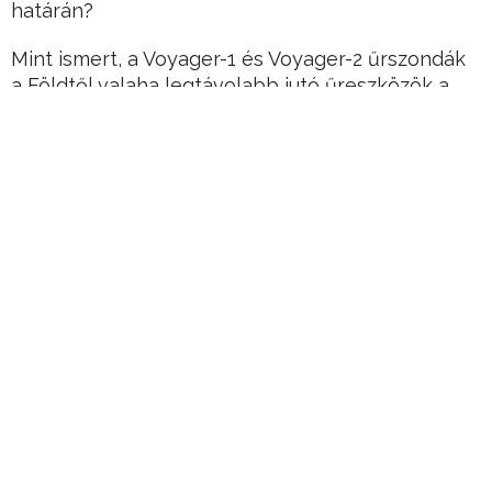
határán?
Mint ismert, a Voyager-1 és Voyager-2 űrszondák
a Földtől valaha legtávolabb jutó űreszközök a
történelemben.
Az 1977-ben indított űrszondák már kiléptek a
Naprendszerből is, jelenleg ez a két dolog az
egyetlen, amit a fajunk a csillagközi térbe
sikeresen eljuttatott.
Hirdetés