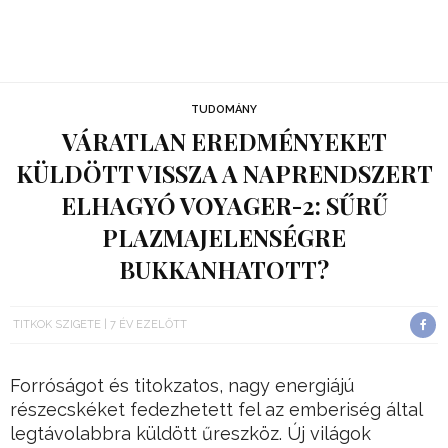
TUDOMÁNY
VÁRATLAN EREDMÉNYEKET
KÜLDÖTT VISSZA A NAPRENDSZERT
ELHAGYÓ VOYAGER-2: SŰRŰ
PLAZMAJELENSÉGRE
BUKKANHATOTT?
TITKOK SZIGETE
7 ÉV EZELŐTT
Forróságot és titokzatos, nagy energiájú
részecskéket fedezhetett fel az emberiség által
legtávolabbra küldött űreszköz. Új világok