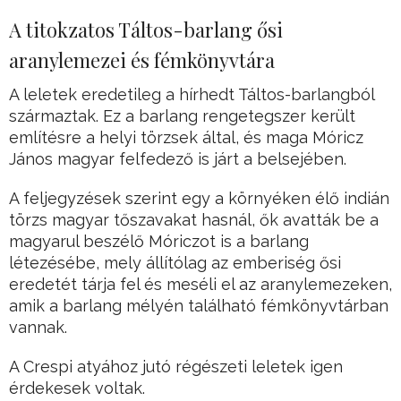
A titokzatos Táltos-barlang ősi
aranylemezei és fémkönyvtára
A leletek eredetileg a hírhedt Táltos-barlangból
származtak. Ez a barlang rengetegszer került
említésre a helyi törzsek által, és maga Móricz
János magyar felfedező is járt a belsejében.
A feljegyzések szerint egy a környéken élő indián
törzs magyar tőszavakat hasnál, ők avatták be a
magyarul beszélő Móriczot is a barlang
létezésébe, mely állítólag az emberiség ősi
eredetét tárja fel és meséli el az aranylemezeken,
amik a barlang mélyén található fémkönyvtárban
vannak.
A Crespi atyához jutó régészeti leletek igen
érdekesek voltak.