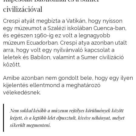
civilizációval
Crespi atyát megbízta a Vatikán, hogy nyisson
egy múzeumot a Szalézi iskolában Cuenca-ban,
és egészen 1960-ig ez volt a legnagyobb
múzeum Ecuadorban. Crespi atya azonban utalt
arra, hogy volt egy nyilvánvaló kapcsolat a
leletek és Babilon, valamint a Sumer civilizáció
között.
Amibe azonban nem gondolt bele, hogy egy ilyen
kijelentés ellentmond a meghatározó
vélekedésnek.
Nem sokkal később a múzeum rejtélyes körülmények között
leégett, és a legtöbb lelet elpusztult, kivéve néhányat, melyet
sikerült megmenteni.