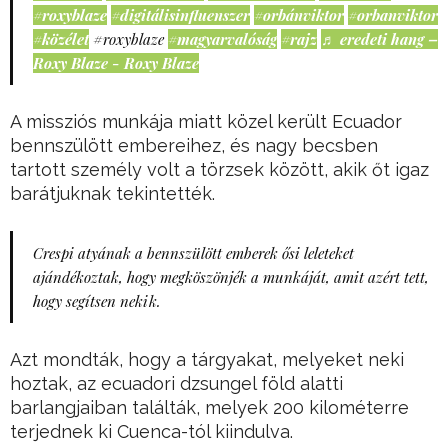
#roxyblaze
#digitálisinfluenszer
#orbánviktor
#orbanviktor
#közélet
#roxyblaze
#magyarvalóság
#rajz
♬ eredeti hang –
Roxy Blaze - Roxy Blaze
A missziós munkája miatt közel került Ecuador
bennszülött embereihez, és nagy becsben
tartott személy volt a törzsek között, akik őt igaz
barátjuknak tekintették.
Crespi atyának a bennszülött emberek ősi leleteket
ajándékoztak, hogy megköszönjék a munkáját, amit azért tett,
hogy segítsen nekik.
Azt mondták, hogy a tárgyakat, melyeket neki
hoztak, az ecuadori dzsungel föld alatti
barlangjaiban találták, melyek 200 kilométerre
terjednek ki Cuenca-tól kiindulva.