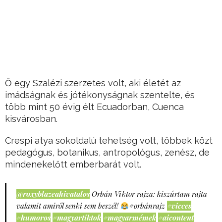
Ő egy Szalézi szerzetes volt, aki életét az
imádságnak és jótékonyságnak szentelte, és
több mint 50 évig élt Ecuadorban, Cuenca
kisvárosban.
Crespi atya sokoldalú tehetség volt, többek közt
pedagógus, botanikus, antropológus, zenész, de
mindenekelőtt emberbarát volt.
@roxyblazeahivatalos
Orbán Viktor rajza: kiszúrtam rajta
valamit amiről senki sem beszél!
#orbánrajz
#vicces
#humoros
#magyartiktok
#magyarmémek
#aicontent