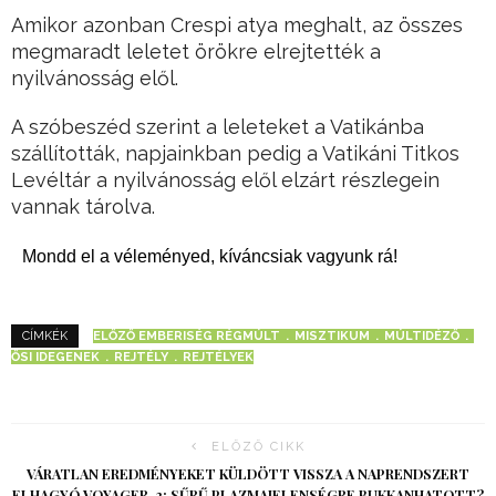
Amikor azonban Crespi atya meghalt, az összes
megmaradt leletet örökre elrejtették a
nyilvánosság elől.
A szóbeszéd szerint a leleteket a Vatikánba
szállították, napjainkban pedig a Vatikáni Titkos
Levéltár a nyilvánosság elől elzárt részlegein
vannak tárolva.
Mondd el a véleményed, kíváncsiak vagyunk rá!
ELŐZŐ EMBERISÉG RÉGMÚLT
MISZTIKUM
MÚLTIDÉZŐ
CÍMKÉK
ŐSI IDEGENEK
REJTÉLY
REJTÉLYEK
ELŐZŐ CIKK
VÁRATLAN EREDMÉNYEKET KÜLDÖTT VISSZA A NAPRENDSZERT
ELHAGYÓ VOYAGER-2: SŰRŰ PLAZMAJELENSÉGRE BUKKANHATOTT?