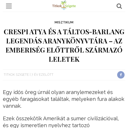
MISZTIKUM
CRESPI ATYA ÉS A TÁLTOS-BARLANG
LEGENDÁS ARANYKÖNYVTÁRA – AZ
EMBERISÉG ELŐTTRŐL SZÁRMAZÓ
LELETEK
TITKOK SZIGETE
7 ÉV EZELŐTT
Egy idős öreg úrnál olyan aranylemezeket és
egyéb faragásokat találtak, melyeken fura alakok
vannak.
Ezek összekötik Amerikát a sumer civilizációval,
és egy ismeretlen nyelvhez tartozó