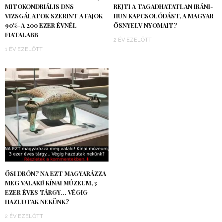
MITOKONDRIÁLIS DNS
REJTI A TAGADHATATLAN IRÁNI-
VIZSGÁLATOK SZERINT A FAJOK
HUN KAPCSOLÓDÁST, A MAGYAR
90%-A 200 EZER ÉVNÉL
ŐSNYELV NYOMAIT?
FIATALABB
2 ÉV EZELŐTT
1 ÉV EZELŐTT
ŐSI DRÓN? NA EZT MAGYARÁZZA
MEG VALAKI! KÍNAI MÚZEUM, 3
EZER ÉVES TÁRGY… VÉGIG
HAZUDTAK NEKÜNK?
2 ÉV EZELŐTT