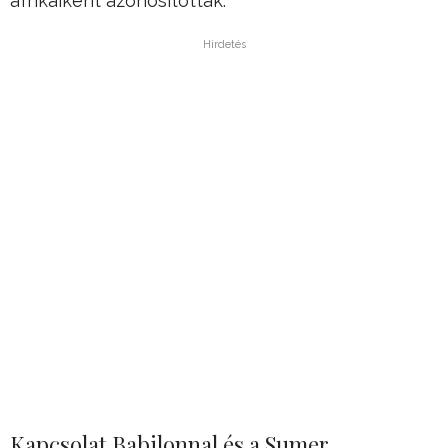
afrikaiként azonosították.
Hirdetés
Kapcsolat Babilonnal és a Sumer