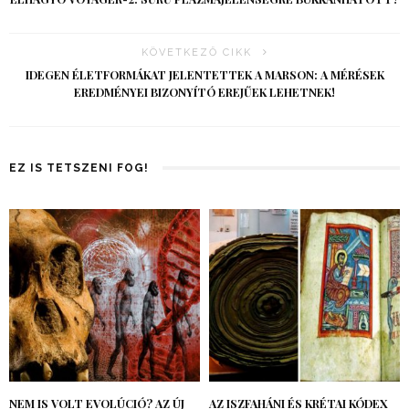
KÖVETKEZŐ CIKK
IDEGEN ÉLETFORMÁKAT JELENTETTEK A MARSON: A MÉRÉSEK
EREDMÉNYEI BIZONYÍTÓ EREJŰEK LEHETNEK!
EZ IS TETSZENI FOG!
NEM IS VOLT EVOLÚCIÓ? AZ ÚJ
AZ ISZFAHÁNI ÉS KRÉTAI KÓDEX