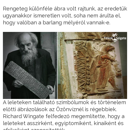
Rengeteg különféle ábra volt rajtunk, az eredetük
ugyanakkor ismeretlen volt, soha nem árulta el,
hogy valóban a barlang mélyéről vannak-e.
A leleteken található szimbólumok és történelem
előtti ábrázolások az Özönvíznél is régebbiek.
Richard Wingate felfedező megemlítette, hogy a
leleteket asszírként, egyiptomiként, kínaiként és