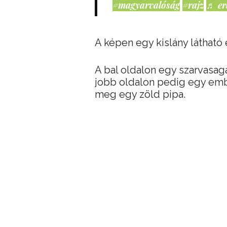
#magyarvalóság
#rajz
♬ er
A képen egy kislány látható e
A bal oldalon egy szarvasaga
jobb oldalon pedig egy embe
meg egy zöld pipa.