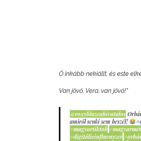
Ő inkább nekiállt, és este el
Van jövő, Vera, van jövő!”
@roxyblazeahivatalos
Orbán
amiről senki sem beszél!
#
#magyartiktok
#magyarmé
#digitálisinfluenszer
#orbá