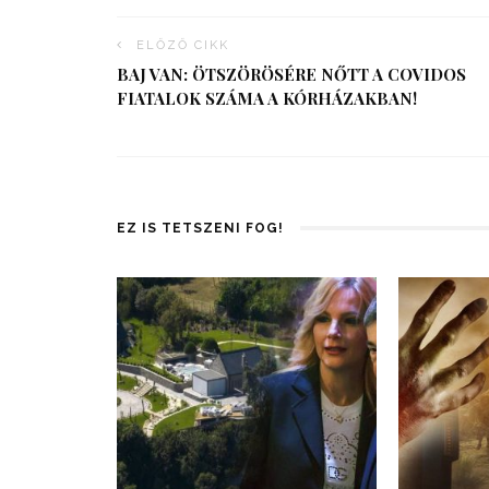
ELŐZŐ CIKK
BAJ VAN: ÖTSZÖRÖSÉRE NŐTT A COVIDOS
FIATALOK SZÁMA A KÓRHÁZAKBAN!
EZ IS TETSZENI FOG!