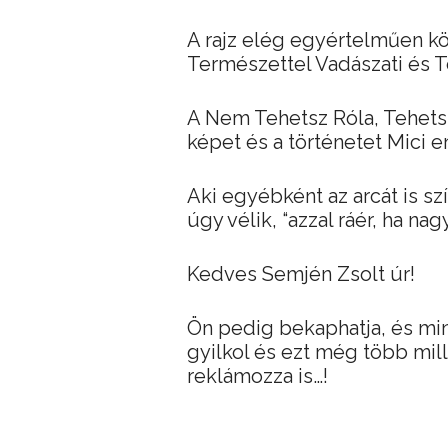
A rajz elég egyértelműen köz
Természettel Vadászati és Te
A Nem Tehetsz Róla, Tehetsz
képet és a történetet Mici 
Aki egyébként az arcát is szí
úgy vélik, “azzal ráér, ha nag
Kedves Semjén Zsolt úr!
Ön pedig bekaphatja, és min
gyilkol és ezt még több mill
reklámozza is…!