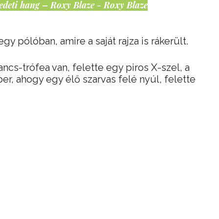
edeti hang – Roxy Blaze - Roxy Blaze
gy pólóban, amire a saját rajza is rákerült.
ncs-trófea van, felette egy piros X-szel, a
r, ahogy egy élő szarvas felé nyúl, felette