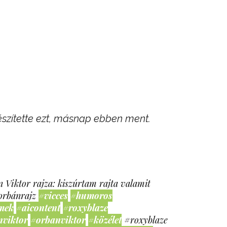
készítette ezt, másnap ebben ment.
 Viktor rajza: kiszúrtam rajta valamit
orbánrajz
#vicces
#humoros
mek
#aicontent
#roxyblaze
nviktor
#orbanviktor
#közélet
#roxyblaze