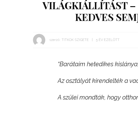
VILÁGKIÁLLÍTÁST –
KEDVES SEMJ
szerző:
TITKOK SZIGETE
5 ÉV EZELŐTT
“Barátaim hetedikes kislánya, 
Az osztályát kirendelték a vad
A szülei mondták, hogy otth