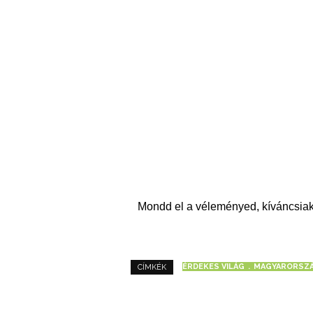
Mondd el a véleményed, kíváncsiak
ÉRDEKES VILÁG
MAGYARORSZ
CÍMKÉK