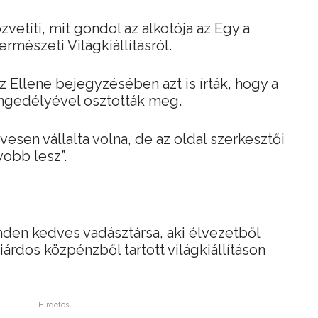
vetíti, mit gondol az alkotója az Egy a
rmészeti Világkiállításról.
 Ellene bejegyzésében azt is írták, hogy a
engedélyével osztották meg.
vesen vállalta volna, de az oldal szerkesztői
yobb lesz”.
den kedves vadásztársa, aki élvezetből
iárdos közpénzből tartott világkiállításon
Hirdetés