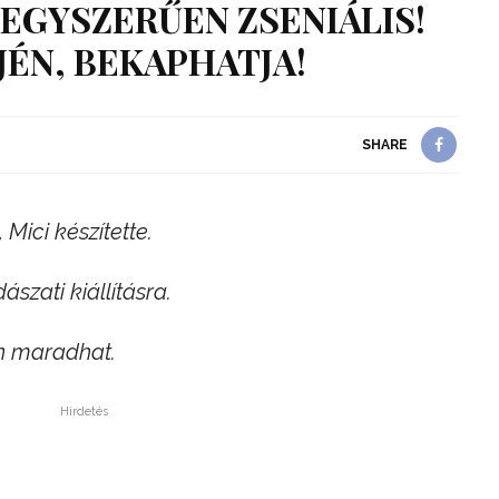
 EGYSZERŰEN ZSENIÁLIS!
ÉN, BEKAPHATJA!
SHARE
Mici készítette.
ászati kiállításra.
on maradhat.
Hirdetés