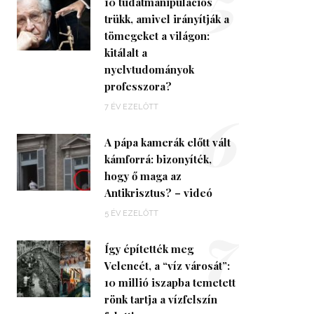
5
10 tudatmanipulációs
trükk, amivel irányítják a
tömegeket a világon:
kitálalt a
nyelvtudományok
professzora?
6
7 ÉV EZELŐTT
A pápa kamerák előtt vált
kámforrá: bizonyíték,
hogy ő maga az
Antikrisztus? – videó
7
5 ÉV EZELŐTT
Így építették meg
Velencét, a “víz városát”:
10 millió iszapba temetett
rönk tartja a vízfelszín