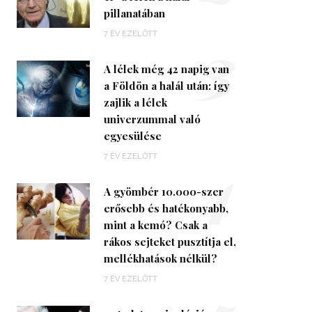
pillanatában
3
7 ÉV EZELŐTT
A lélek még 42 napig van
a Földön a halál után: így
zajlik a lélek
univerzummal való
egyesülése
4
7 ÉV EZELŐTT
A gyömbér 10.000-szer
erősebb és hatékonyabb,
mint a kemó? Csak a
rákos sejteket pusztítja el,
mellékhatások nélkül?
7 ÉV EZELŐTT