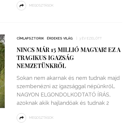
MEGOSZTÁSOK
CÍMLAPSZTORIK
ÉRDEKES VILÁG
3 ÉV EZELŐTT
NINCS MÁR 15 MILLIÓ MAGYAR! EZ A
TRAGIKUS IGAZSÁG
NEMZETÜNKRŐL
Sokan nem akarnak és nem tudnak majd
szembenézni az igazsággal népünkről…
NAGYON ELGONDOLKODTATÓ ÍRÁS,
azoknak akik hajlandóak és tudnak 2
MEGOSZTÁSOK