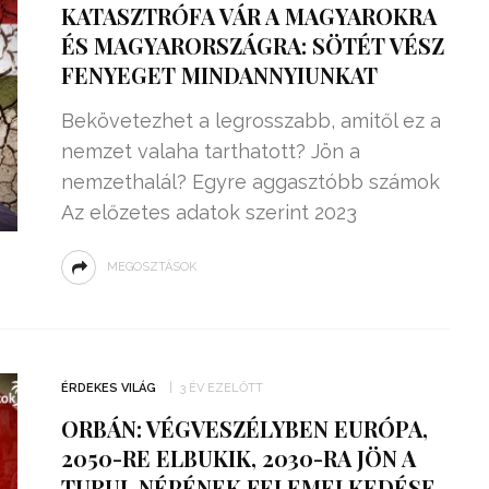
KATASZTRÓFA VÁR A MAGYAROKRA
ÉS MAGYARORSZÁGRA: SÖTÉT VÉSZ
FENYEGET MINDANNYIUNKAT
Bekövetezhet a legrosszabb, amitől ez a
nemzet valaha tarthatott? Jön a
nemzethalál? Egyre aggasztóbb számok
Az előzetes adatok szerint 2023
MEGOSZTÁSOK
ZSENIÁLIS DOLOG TALÁLT KI
HÁROM DIÁK: VÉGTELEN
ÉRDEKES VILÁG
3 ÉV EZELŐTT
TÉKONYSÁGGAL
ENERGIÁT
ORBÁN: VÉGVESZÉLYBEN EURÓPA,
ÁRAMSZÁMLÁT
TERMELHETNÉNEK A
2050-RE ELBUKIK, 2030-RA JÖN A
FEKVŐRENDŐRÖK!
TURUL NÉPÉNEK FELEMELKEDÉSE