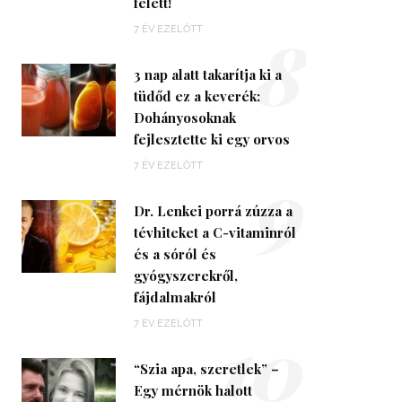
felett!
8
7 ÉV EZELŐTT
3 nap alatt takarítja ki a
tüdőd ez a keverék:
Dohányosoknak
fejlesztette ki egy orvos
9
7 ÉV EZELŐTT
Dr. Lenkei porrá zúzza a
tévhiteket a C-vitaminról
és a sóról és
gyógyszerekről,
fájdalmakról
10
7 ÉV EZELŐTT
“Szia apa, szeretlek” –
Egy mérnök halott