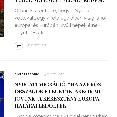
Orbán kijelentette, hogy a Nyugat
kettévált: egyik fele egy olyan világ, ahol
európai és Európán kívüli népek élnek
együtt. "Ezek
MEGOSZTÁSOK
CÍMLAPSZTORIK
3 ÉV EZELŐTT
NYUGATI MIGRÁCIÓ: “HA AZ ERŐS
ORSZÁGOK ELBUKTAK, AKKOR MI
JÖVÜNK” A KERESZTÉNY EURÓPA
HATÁRAI LEDŐLTEK
"“Amit a középkorban karddal nem tudtak