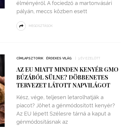
élményéről. A fociedző a martonvásári
pályán, meccs közben esett
MEGOSZTÁSOK
CÍMLAPSZTORIK
ÉRDEKES VILÁG
3 ÉV EZELŐTT
AZ EU MIATT MINDEN KENYÉR GMO
BÚZÁBÓL SÜLNE? DÖBBENETES
TERVEZET LÁTOTT NAPVILÁGOT
Kész, vége, teljesen letarolhatják a
piacot? Jöhet a génmódosított kenyér?
Az EU lépett Szélesre tárná a kaput a
génmódosításnak az