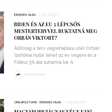
ÉRDEKES VILÁG
3 ÉV EZELŐTT
BIDEN ÉS AZ EU 5 LÉPCSŐS
MESTERTERVVEL BUKTATNÁ MEG
ORBÁN VIKTORT?
Állítólag a terv végrehajtása után Orbán
"politikai hulla" lehet az év végére és a
Fidesz 5% alá zuhanna be. A
MEGOSZTÁSOK
CÍMLAPSZTORIK
ÉRDEKES VILÁG
3 ÉV EZELŐTT
MAGYARORSZÁGNAK VÉGE VAN!