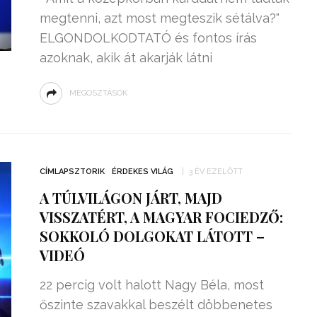
megtenni, azt most megteszik sétálva?"
ELGONDOLKODTATÓ és fontos írás
azoknak, akik át akarják látni
MEGOSZTÁSOK
CÍMLAPSZTORIK
ÉRDEKES VILÁG
3 ÉV EZELŐTT
A TÚLVILÁGON JÁRT, MAJD
VISSZATÉRT, A MAGYAR FOCIEDZŐ:
SOKKOLÓ DOLGOKAT LÁTOTT –
VIDEÓ
22 percig volt halott Nagy Béla, most
őszinte szavakkal beszélt döbbenetes