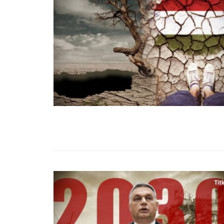
99,13%-OS HA
NULLÁZZA AZ 
EZ A MOTOR!