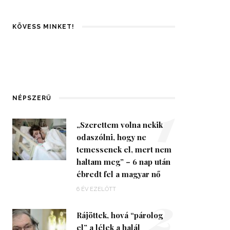
KÖVESS MINKET!
1
NÉPSZERŰ
„Szerettem volna nekik
odaszólni, hogy ne
temessenek el, mert nem
haltam meg” – 6 nap után
ébredt fel a magyar nő
2
6 ÉV EZELŐTT
Rájöttek, hová “párolog
el” a lélek a halál