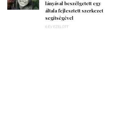
lányával beszélgetett egy
általa fejlesztett szerkezet
segítségével
6 ÉV EZELŐTT