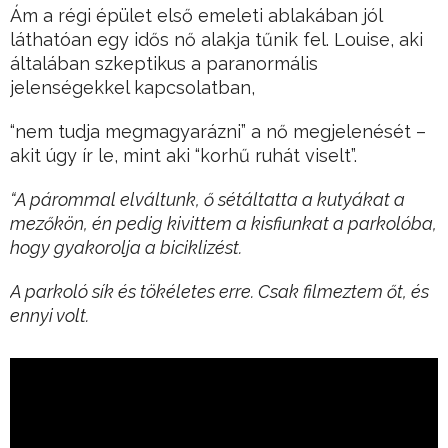
Ám a régi épület első emeleti ablakában jól
láthatóan egy idős nő alakja tűnik fel. Louise, aki
általában szkeptikus a paranormális
jelenségekkel kapcsolatban,
“nem tudja megmagyarázni” a nő megjelenését –
akit úgy ír le, mint aki “korhű ruhát viselt”.
“A párommal elváltunk, ő sétáltatta a kutyákat a
mezőkön, én pedig kivittem a kisfiunkat a parkolóba,
hogy gyakorolja a biciklizést.
A parkoló sík és tökéletes erre. Csak filmeztem őt, és
ennyi volt.