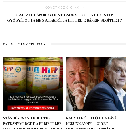
KÖVETKEZŐ CIKK
REVICZKY GÁBOR SZERINT CSODA TÖRTÉNT ÉS ISTEN
GYÓGYÍTOTTA MEG A RÁKBÓL: A HIT EREJE BÁRKIN SEGÍTHET?
EZ IS TETSZENI FOG!
SZÁNDÉKOSAN TEHETTEK
NAGY FERÓ: LEFŐTT A KÁVÉ,
PATKÁNYMÉRGET A BÉBIÉTELBE:
NEKÜNK ANNYI – OLYAT
MAGYAR BOLTOKBA NEM KERÜLT
MONDOTT AMIBE ORBÁN IS