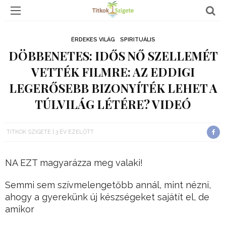
ÉRDEKES VILÁG
SPIRITUÁLIS
DÖBBENETES: IDŐS NŐ SZELLEMÉT
VETTÉK FILMRE: AZ EDDIGI
LEGERŐSEBB BIZONYÍTÉK LEHET A
TÚLVILÁG LÉTÉRE? VIDEÓ
TITKOK SZIGETE
3 ÉV EZELŐTT
NA EZT magyarázza meg valaki!
Semmi sem szívmelengetőbb annál, mint nézni,
ahogy a gyerekünk új készségeket sajátít el, de
amikor