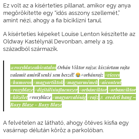
Ez volt az a kísérteties pillanat, amikor egy anya
megörökítette egy “idős asszony szellemét,”
amint nézi, ahogy a fia biciklizni tanul.
A kísérteties képeket Louise Lenton készítette az
Oldway Kastélynál Devonban, amely a 19.
századból származik.
@roxyblazeahivatalos
Orbán Viktor rajza: kiszúrtam rajta
valamit amiről senki sem beszél!
#orbánrajz
#vicces
#humoros
#magyartiktok
#magyarmémek
#aicontent
#roxyblaze
#digitálisinfluenszer
#orbánviktor
#orbanviktor
#közélet
#roxyblaze
#magyarvalóság
#rajz
♬ eredeti hang –
Roxy Blaze - Roxy Blaze
A felvételen az látható, ahogy ötéves kisfia egy
vasárnap délután köröz a parkolóban.