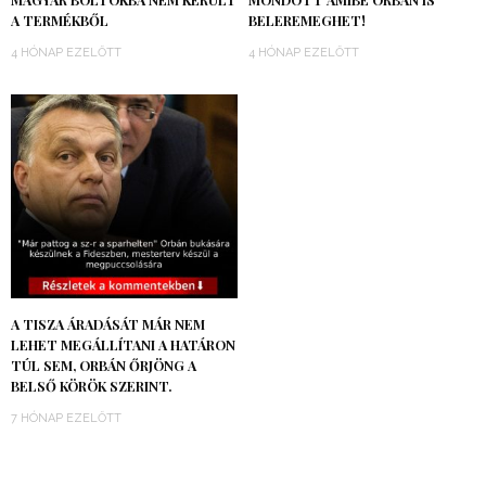
A TERMÉKBŐL
BELEREMEGHET!
4 HÓNAP EZELŐTT
4 HÓNAP EZELŐTT
A TISZA ÁRADÁSÁT MÁR NEM
LEHET MEGÁLLÍTANI A HATÁRON
TÚL SEM, ORBÁN ŐRJÖNG A
BELSŐ KÖRÖK SZERINT.
7 HÓNAP EZELŐTT