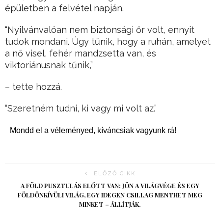
épületben a felvétel napján.
“Nyilvánvalóan nem biztonsági őr volt, ennyit
tudok mondani. Úgy tűnik, hogy a ruhán, amelyet
a nő visel, fehér mandzsetta van, és
viktoriánusnak tűnik,”
– tette hozzá.
“Szeretném tudni, ki vagy mi volt az.”
Mondd el a véleményed, kíváncsiak vagyunk rá!
ELŐZŐ CIKK
A FÖLD PUSZTULÁS ELŐTT VAN: JÖN A VILÁGVÉGE ÉS EGY
FÖLDÖNKÍVÜLI VILÁG, EGY IDEGEN CSILLAG MENTHET MEG
MINKET – ÁLLÍTJÁK.