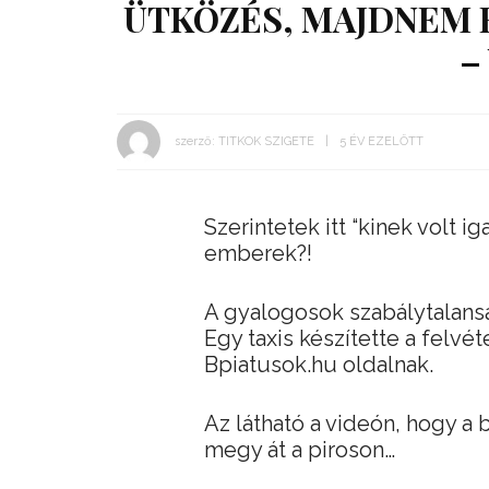
ÜTKÖZÉS, MAJDNEM 
–
szerző:
TITKOK SZIGETE
5 ÉV EZELŐTT
Szerintetek itt “kinek volt i
emberek?!
A gyalogosok szabálytalans
Egy taxis készítette a felvé
Bpiatusok.hu oldalnak.
Az látható a videón, hogy a
megy át a piroson…