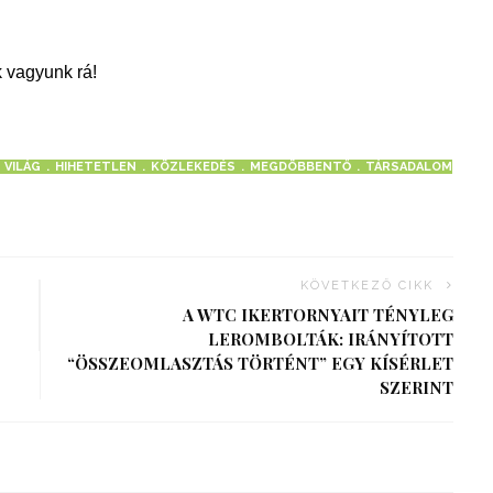
 vagyunk rá!
 VILÁG
HIHETETLEN
KÖZLEKEDÉS
MEGDÖBBENTŐ
TÁRSADALOM
KÖVETKEZŐ CIKK
A WTC IKERTORNYAIT TÉNYLEG
LEROMBOLTÁK: IRÁNYÍTOTT
“ÖSSZEOMLASZTÁS TÖRTÉNT” EGY KÍSÉRLET
SZERINT