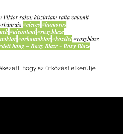
 Viktor rajza: kiszúrtam rajta valamit
orbánrajz
#vicces
#humoros
mek
#aicontent
#roxyblaze
nviktor
#orbanviktor
#közélet
#roxyblaze
edeti hang – Roxy Blaze - Roxy Blaze
kezett, hogy az ütközést elkerülje.