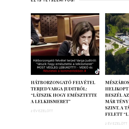
EZ IS TETSZENI FOG!
HÁTBORZONGATÓ FELVÉTEL
MÉSZÁROS
TERJED VARGA JUDITRÓL:
HELIKOPT
“LÁTSZIK HOGY EMÉSZTETTE
BESZÉL AZ
A LELKIISMERET”
MÁR TÉNY
SZINT, A 
2 ÉV EZELŐTT
FELETT “L
2 ÉV EZELŐTT