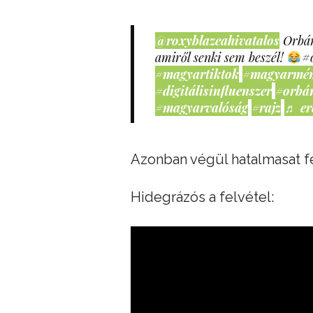
@roxyblazeahivatalos
Orbán
amiről senki sem beszél!
#
#magyartiktok
#magyarmé
#digitálisinfluenszer
#orbá
#magyarvalóság
#rajz
♬ er
Azonban végül hatalmasat fé
Hidegrázós a felvétel: