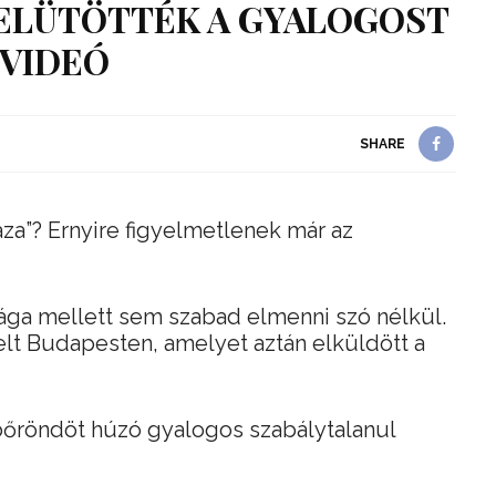
ELÜTÖTTÉK A GYALOGOST
 VIDEÓ
SHARE
gaza”? Ernyire figyelmetlenek már az
ága mellett sem szabad elmenni szó nélkül.
telt Budapesten, amelyet aztán elküldött a
 bőröndöt húzó gyalogos szabálytalanul