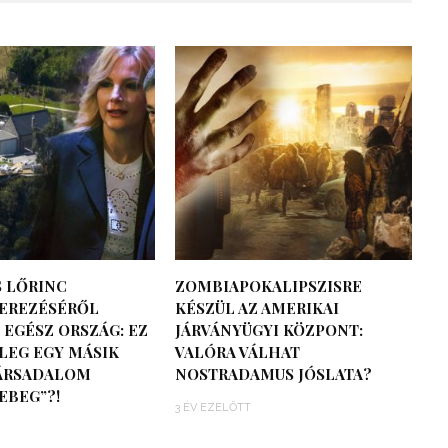
 LŐRINC
ZOMBIAPOKALIPSZISRE
EREZÉSÉRŐL
KÉSZÜL AZ AMERIKAI
 EGÉSZ ORSZÁG: EZ
JÁRVÁNYÜGYI KÖZPONT:
LEG EGY MÁSIK
VALÓRA VÁLHAT
TÁRSADALOM
NOSTRADAMUS JÓSLATA?
EBEG”?!
3 ÉV EZELŐTT