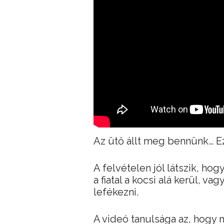
Az ütő állt meg bennünk… E
A felvételen jól látszik, hog
a fiatal a kocsi alá kerül, v
lefékezni.
A videó tanulsága az, hog