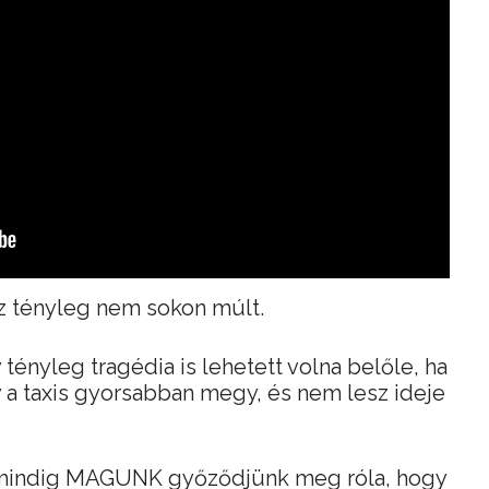
z tényleg nem sokon múlt.
y tényleg tragédia is lehetett volna belőle, ha
agy a taxis gyorsabban megy, és nem lesz ideje
y mindig MAGUNK győződjünk meg róla, hogy