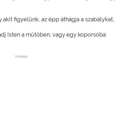
akit figyelünk, az épp áthágja a szabálykat.
adj Isten a műtőben, vagy egy koporsóba
Hirdetés