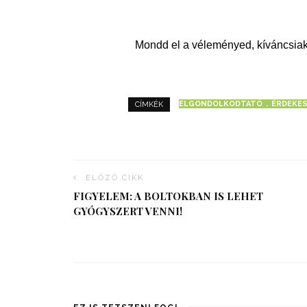
Mondd el a véleményed, kíváncsiak
ELGONDOLKODTATÓ
ÉRDEKES
CÍMKÉK
ELŐZŐ CIKK
FIGYELEM: A BOLTOKBAN IS LEHET
GYÓGYSZERT VENNI!