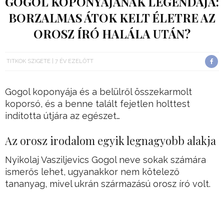
GOGOL KOPONYÁJÁNAK LEGENDÁJA:
BORZALMAS ÁTOK KELT ÉLETRE AZ
OROSZ ÍRÓ HALÁLA UTÁN?
TITKOK SZIGETE
7 ÉV EZELŐTT
Gogol koponyája és a belülről összekarmolt
koporsó, és a benne talált fejetlen holttest
indította útjára az egészet…
Az orosz irodalom egyik legnagyobb alakja
Nyikolaj Vasziljevics Gogol neve sokak számára
ismerős lehet, ugyanakkor nem kötelező
tananyag, mivel ukrán származású orosz író volt.
Az orosz széppróza és irodalom klasszikus és
talán legnagyobb hatású alakja, akinek a nevéhez