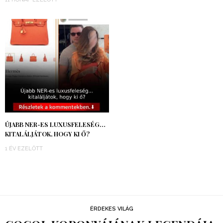
ÚJABB NER-ES LUXUSFELESÉG…
KITALÁLJÁTOK, HOGY KI Ő?
1 ÉV EZELŐTT
ÉRDEKES VILÁG