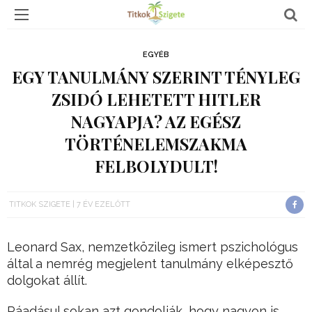
EGYÉB
EGY TANULMÁNY SZERINT TÉNYLEG
ZSIDÓ LEHETETT HITLER
NAGYAPJA? AZ EGÉSZ
TÖRTÉNELEMSZAKMA
FELBOLYDULT!
TITKOK SZIGETE
7 ÉV EZELŐTT
Leonard Sax, nemzetközileg ismert pszichológus
által a nemrég megjelent tanulmány elképesztő
dolgokat állít.
Ráadásul sokan azt gondolják, hogy nagyon is