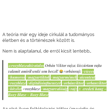
A teória már egy ideje cirkulál a tudományos
életben és a történészek között is.
Nem is alaptalanul, de erről kicsit lentebb…
@roxyblazeahivatalos
Orbán Viktor rajza: kiszúrtam rajta
valamit amiről senki sem beszél!
#orbánrajz
#vicces
#humoros
#magyartiktok
#magyarmémek
#aicontent
#roxyblaze
#digitálisinfluenszer
#orbánviktor
#orbanviktor
#közélet
#roxyblaze
#magyarvalóság
#rajz
♬ eredeti hang –
Roxy Blaze - Roxy Blaze
Az első ilyen feltételezés Hitler ügyvédje és