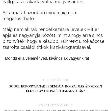
hallgatását akarta volna megvásárolni.
Az elmélet azonban mindmáig nem
megerősíthető.
Máig nem állnak rendelkezésre levelek Hitler
apja és nagyanyja között, mint ahogy arra sincs
bizonyíték, hogy a későbbi Führer-t unokaöccse
zsarolta családi titkok kiszivárogtatásával.
Mondd el a véleményed, kíváncsiak vagyunk rá!
ELŐZŐ CIKK
GOGOL KOPONYÁJÁNAK LEGENDÁJA: BORZALMAS ÁTOK KELT
ÉLETRE AZ OROSZ ÍRÓ HALÁLA UTÁN?
KÖVETKEZŐ CIKK