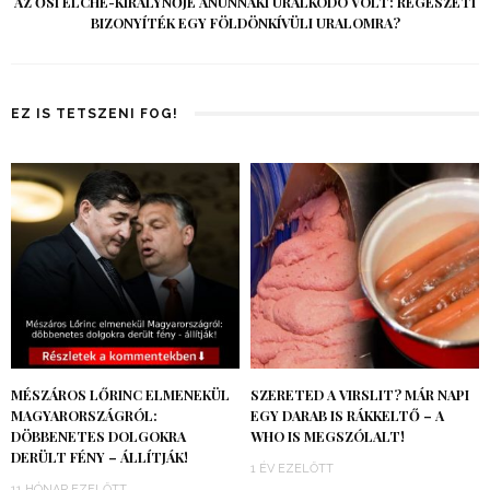
AZ ŐSI ELCHE-KIRÁLYNŐJE ANUNNAKI URALKODÓ VOLT: RÉGÉSZETI
BIZONYÍTÉK EGY FÖLDÖNKÍVÜLI URALOMRA?
EZ IS TETSZENI FOG!
MÉSZÁROS LŐRINC ELMENEKÜL
SZERETED A VIRSLIT? MÁR NAPI
MAGYARORSZÁGRÓL:
EGY DARAB IS RÁKKELTŐ – A
DÖBBENETES DOLGOKRA
WHO IS MEGSZÓLALT!
DERÜLT FÉNY – ÁLLÍTJÁK!
1 ÉV EZELŐTT
11 HÓNAP EZELŐTT