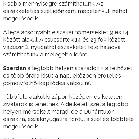
kisebb mennyiségre számíthatunk. Az
északkeleties szél időnként megélénkül, néhol
megerősödik.
A legalacsonyabb éjszakai hőmérséklet 9 és 14
között alakul. A csúcsérték 14 és 23 fok között
valószínű, nyugatról északkelet felé haladva
számíthatunk a melegebb időre.
Szerdán
a legtöbb helyen szakadozik a felhőzet
és több órára kisüt a nap, eközben erőteljes
gomolyfelhő-képződés valószínű.
Többfelé alakul ki zápor, középen és keleten
zivatarok is lehetnek. A délkeleti szél a legtöbb
helyen mérsékelt marad, de a Dunántúlon
északira, északnyugatira fordul a szél és többfelé
megerősödik.