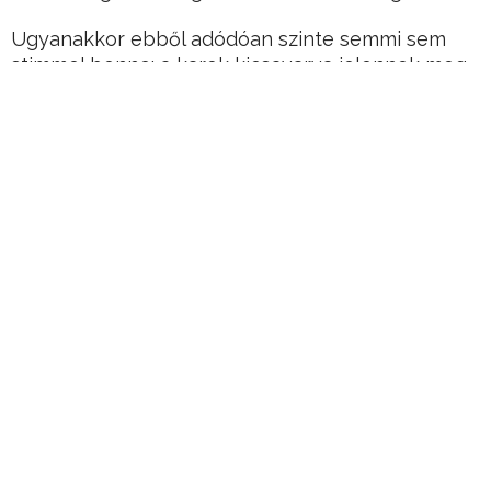
Ugyanakkor ebből adódóan szinte semmi sem
stimmel benne: a karok kicsavarva jelennek meg,
az embereknek túl sok ujja van…
Hirdetés