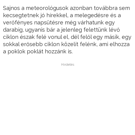
Sajnos a meteorológusok azonban továbbra sem
kecsegtetnek jó hírekkel, a melegedésre és a
verőfényes napsütésre még várhatunk egy
darabig, ugyanis bár a jelenleg felettünk lévő
ciklon észak felé vonul el, dél felől egy másik, egy
sokkal erősebb ciklon közelít felénk, ami elhozza
a poklok poklát hozzánk is.
Hirdetés