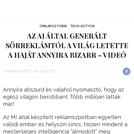
CÍMLAPSZTORIK
TECH-KÜTYÜK
AZ AI ÁLTAL GENERÁLT
SÖRREKLÁMTÓL A VILÁG LETETTE
A HAJÁT ANNYIRA BIZARR – VIDEÓ
TITKOK SZIGETE
3 ÉV EZELŐTT
Annyira abszurd és valahol nyomasztó, hogy az
egész világon berobbant. Több millióan látták
már!
Az MI által készített reklámszpotban egyetlen
valódi ember és helyszín sincs, hiszen mindent a
mesterséges intelligencia “álmodott” meg.