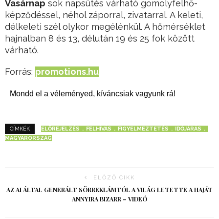
Vasárnap
sok napsütés várható gomolyfelhő-
képződéssel, néhol záporral, zivatarral. A keleti,
délkeleti szél olykor megélénkül. A hőmérséklet
hajnalban 8 és 13, délután 19 és 25 fok között
várható.
Forrás:
promotions.hu
Mondd el a véleményed, kíváncsiak vagyunk rá!
ELŐREJELZÉS
FELHÍVÁS
FIGYELMEZTETÉS
IDŐJÁRÁS
CÍMKÉK
MAGYARORSZÁG
ELŐZŐ CIKK
AZ AI ÁLTAL GENERÁLT SÖRREKLÁMTÓL A VILÁG LETETTE A HAJÁT
ANNYIRA BIZARR – VIDEÓ