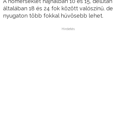
A hőmérséklet hajnalban 10 és 15, délután
általában 18 és 24 fok között valószínű. de
nyugaton több fokkal hűvösebb lehet.
Hirdetés