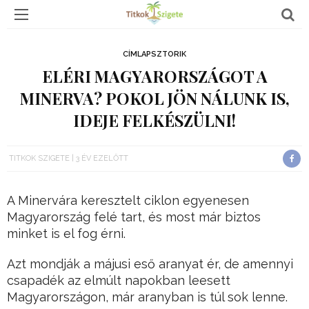
CÍMLAPSZTORIK
ELÉRI MAGYARORSZÁGOT A
MINERVA? POKOL JÖN NÁLUNK IS,
IDEJE FELKÉSZÜLNI!
TITKOK SZIGETE
3 ÉV EZELŐTT
A Minervára keresztelt ciklon egyenesen
Magyarország felé tart, és most már biztos
minket is el fog érni.
Azt mondják a májusi eső aranyat ér, de amennyi
csapadék az elmúlt napokban leesett
Magyarországon, már aranyban is túl sok lenne.