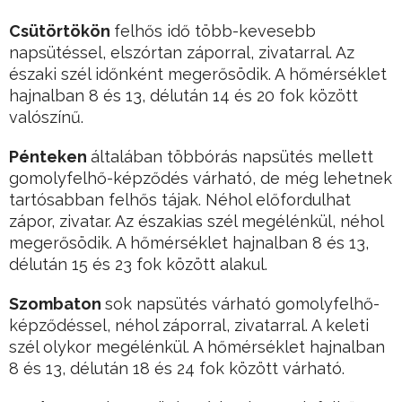
Csütörtökön
felhős idő több-kevesebb
napsütéssel, elszórtan záporral, zivatarral. Az
északi szél időnként megerősödik. A hőmérséklet
hajnalban 8 és 13, délután 14 és 20 fok között
valószínű.
Pénteken
általában többórás napsütés mellett
gomolyfelhő-képződés várható, de még lehetnek
tartósabban felhős tájak. Néhol előfordulhat
zápor, zivatar. Az északias szél megélénkül, néhol
megerősödik. A hőmérséklet hajnalban 8 és 13,
délután 15 és 23 fok között alakul.
Szombaton
sok napsütés várható gomolyfelhő-
képződéssel, néhol záporral, zivatarral. A keleti
szél olykor megélénkül. A hőmérséklet hajnalban
8 és 13, délután 18 és 24 fok között várható.