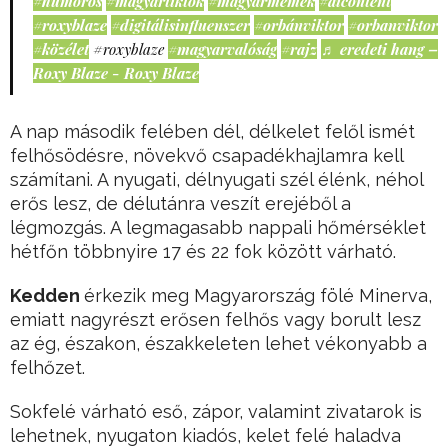
#humoros
#magyartiktok
#magyarmémek
#aicontent
#roxyblaze
#digitálisinfluenszer
#orbánviktor
#orbanviktor
#közélet
#roxyblaze
#magyarvalóság
#rajz
♬ eredeti hang –
Roxy Blaze - Roxy Blaze
A nap második felében dél, délkelet felől ismét
felhősödésre, növekvő csapadékhajlamra kell
számítani. A nyugati, délnyugati szél élénk, néhol
erős lesz, de délutánra veszít erejéből a
légmozgás. A legmagasabb nappali hőmérséklet
hétfőn többnyire 17 és 22 fok között várható.
Kedden
érkezik meg Magyarország fölé Minerva,
emiatt nagyrészt erősen felhős vagy borult lesz
az ég, északon, északkeleten lehet vékonyabb a
felhőzet.
Sokfelé várható eső, zápor, valamint zivatarok is
lehetnek, nyugaton kiadós, kelet felé haladva