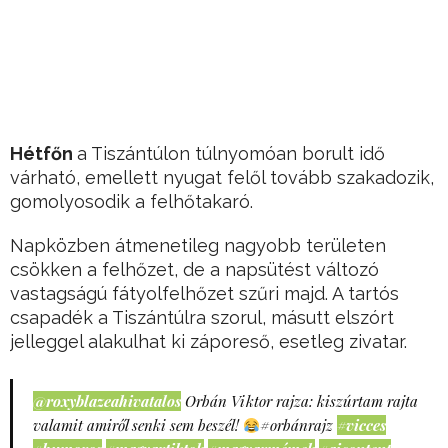
Hétfőn
a Tiszántúlon túlnyomóan borult idő
várható, emellett nyugat felől tovább szakadozik,
gomolyosodik a felhőtakaró.
Napközben átmenetileg nagyobb területen
csökken a felhőzet, de a napsütést változó
vastagságú fátyolfelhőzet szűri majd. A tartós
csapadék a Tiszántúlra szorul, másutt elszórt
jelleggel alakulhat ki záporeső, esetleg zivatar.
@roxyblazeahivatalos
Orbán Viktor rajza: kiszúrtam rajta
valamit amiről senki sem beszél!
#orbánrajz
#vicces