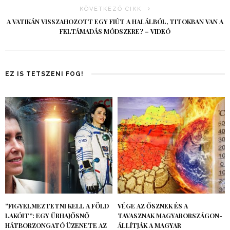
KÖVETKEZŐ CIKK
A VATIKÁN VISSZAHOZOTT EGY FIÚT A HALÁLBÓL, TITOKBAN VAN A
FELTÁMADÁS MÓDSZERE? – VIDEÓ
EZ IS TETSZENI FOG!
“FIGYELMEZTETNI KELL A FÖLD
VÉGE AZ ŐSZNEK ÉS A
LAKÓIT”: EGY ŰRHAJŐSNŐ
TAVASZNAK MAGYARORSZÁGON-
HÁTBORZONGATÓ ÜZENETE AZ
ÁLLÍTJÁK A MAGYAR