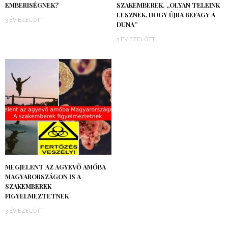
EMBERISÉGNEK?
SZAKEMBEREK. „OLYAN TELEINK
LESZNEK, HOGY ÚJRA BEFAGY A
3 ÉV EZELŐTT
DUNA”
3 ÉV EZELŐTT
MEGJELENT AZ AGYEVŐ AMŐBA
MAGYARORSZÁGON IS A
SZAKEMBEREK
FIGYELMEZTETNEK
3 ÉV EZELŐTT