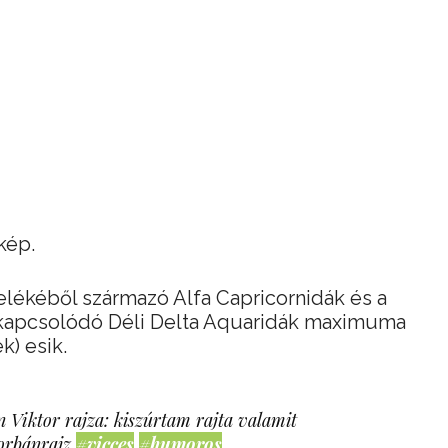
őkép.
ékéből származó Alfa Capricornidák és a
apcsolódó Déli Delta Aquaridák maximuma
k) esik.
 Viktor rajza: kiszúrtam rajta valamit
orbánrajz
#vicces
#humoros