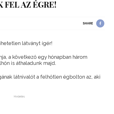
 FEL AZ ÉGRE!
SHARE
hetetlen látványt ígér!
onja, a következő egy hónapban három
lhőn is áthaladunk majd.
ának látnivalót a felhőtlen égbolton az, aki
Hirdetés