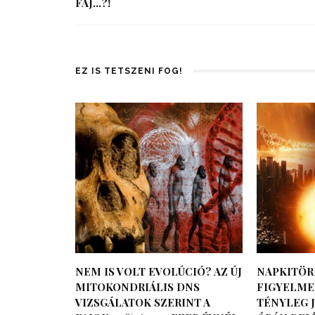
FAJ…?!
EZ IS TETSZENI FOG!
NEM IS VOLT EVOLÚCIÓ? AZ ÚJ
NAPKITÖR
MITOKONDRIÁLIS DNS
FIGYELMEZ
VIZSGÁLATOK SZERINT A
TÉNYLEG J