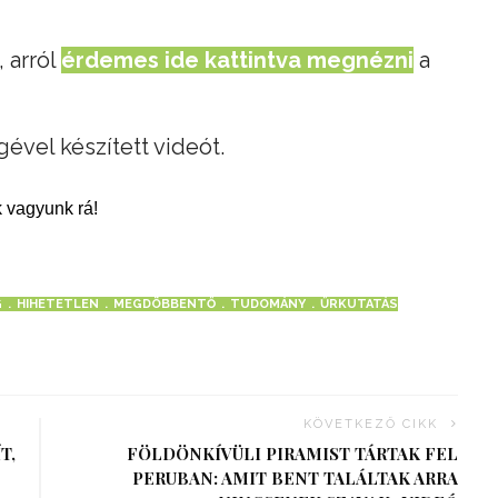
 arról
érdemes ide kattintva megnézni
a
gével készített videót.
 vagyunk rá!
G
HIHETETLEN
MEGDÖBBENTŐ
TUDOMÁNY
ŰRKUTATÁS
KÖVETKEZŐ CIKK
T,
FÖLDÖNKÍVÜLI PIRAMIST TÁRTAK FEL
PERUBAN: AMIT BENT TALÁLTAK ARRA