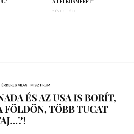
ÜL?
A LELKIISMERET”
2 ÉV EZELŐTT
ÉRDEKES VILÁG
MISZTIKUM
ADA ÉS AZ USA IS BORÍT,
A FÖLDÖN, TÖBB TUCAT
FAJ…?!