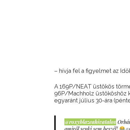
– hívja fel a figyelmet az Id
A 169P/NEAT üstökös törmel
96P/Machholz üstököshöz k
egyaránt július 30-ára (pénte
@roxyblazeahivatalos
Orbán
amiről senki sem beszél!
#