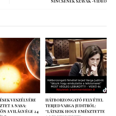
NINCSENEK SZAVAK -VIDEÓ
ÉSEK VESZÉLYÉRE
HÁTBORZONGATÓ FELVÉTEL
TET A NASA:
TERJED VARGA JUDITRÓL:
ÖN A VILÁGVÉGE 24
“LÁTSZIK HOGY EMÉSZTETTE