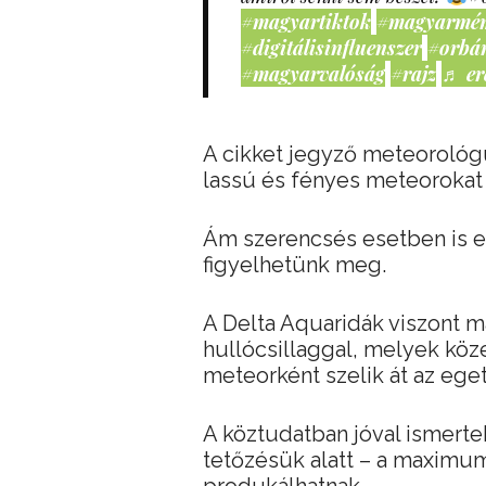
#magyartiktok
#magyarmé
#digitálisinfluenszer
#orbá
#magyarvalóság
#rajz
♬ er
A cikket jegyző meteorológu
lassú és fényes meteoroka
Ám szerencsés esetben is e
figyelhetünk meg.
A Delta Aquaridák viszont m
hullócsillaggal, melyek köz
meteorként szelik át az eget
A köztudatban jóval ismerte
tetőzésük alatt – a maximum 