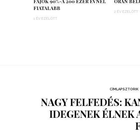
FAJOK 90%-A 200 EZER ÉVNÉL
ÓRÁN BEL
FIATALABB
2 ÉV EZELŐTT
1 ÉV EZELŐTT
CÍMLAPSZTORIK
NAGY FELFEDÉS: KAN
IDEGENEK ÉLNEK 