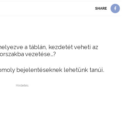
SHARE
elyezve a táblán, kezdetét veheti az
korszakba vezetése…?
omoly bejelentéseknek lehetünk tanúi.
Hirdetés