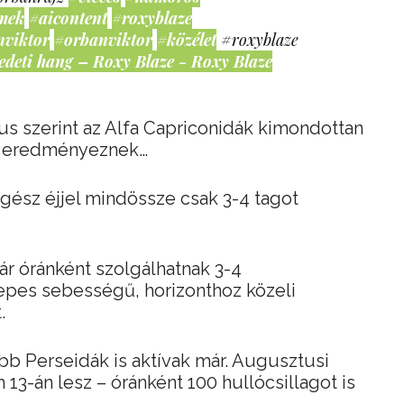
mek
#aicontent
#roxyblaze
nviktor
#orbanviktor
#közélet
#roxyblaze
edeti hang – Roxy Blaze - Roxy Blaze
s szerint az Alfa Capriconidák kimondottan
t eredményeznek…
gész éjjel mindössze csak 3-4 tagot
ár óránként szolgálhatnak 3-4
epes sebességű, horizonthoz közeli
.
bb Perseidák is aktívak már. Augusztusi
13-án lesz – óránként 100 hullócsillagot is