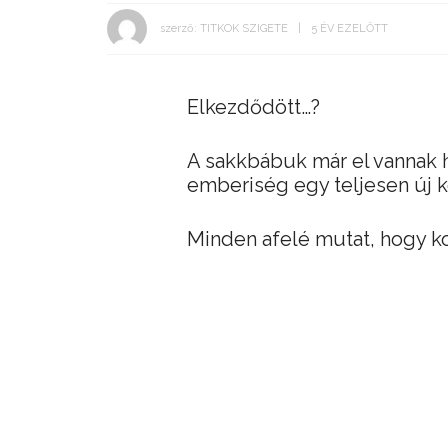
szerző:
TITKOK SZIGETE
5 ÉV EZELŐTT
Elkezdődött…?
A sakkbábuk már el vannak h
emberiség egy teljesen új 
Minden afelé mutat, hogy k