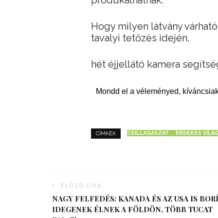
produkálhatnak.
Hogy milyen látvány várható,
tavalyi tetőzés idején,
hét éjjellátó kamera segítsé
Mondd el a véleményed, kíváncsiak
CSILLAGÁSZAT
ÉRDEKES VILÁ
CÍMKÉK
ELŐZŐ CIKK
NAGY FELFEDÉS: KANADA ÉS AZ USA IS BORÍ
IDEGENEK ÉLNEK A FÖLDÖN, TÖBB TUCAT