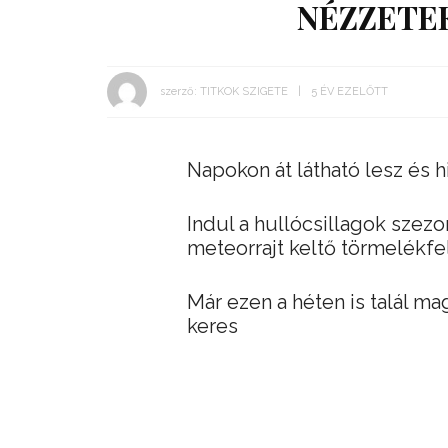
NÉZZETEK
szerző:
TITKOK SZIGETE
5 ÉV EZELŐTT
Napokon át látható lesz és hi
Indul a hullócsillagok szez
meteorrajt keltő törmelékfe
Már ezen a héten is talál mag
keres