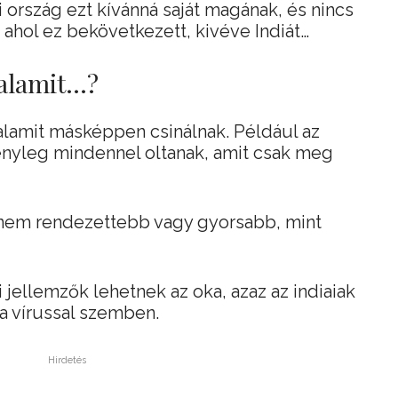
 ország ezt kívánná saját magának, és nincs
 ahol ez bekövetkezett, kivéve Indiát…
valamit…?
valamit másképpen csinálnak. Például az
ényleg mindennel oltanak, amit csak meg
 nem rendezettebb vagy gyorsabb, mint
 jellemzők lehetnek az oka, azaz az indiaiak
a vírussal szemben.
Hirdetés