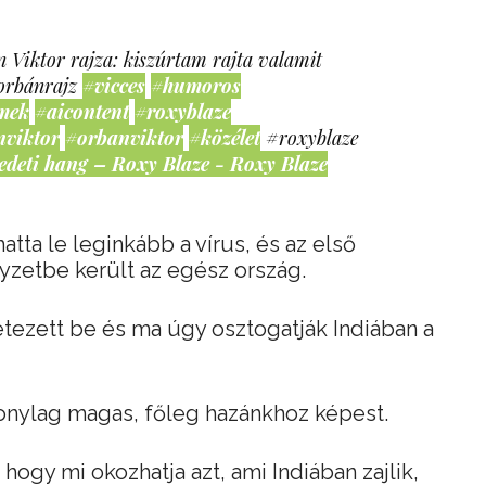
 Viktor rajza: kiszúrtam rajta valamit
orbánrajz
#vicces
#humoros
mek
#aicontent
#roxyblaze
nviktor
#orbanviktor
#közélet
#roxyblaze
edeti hang – Roxy Blaze - Roxy Blaze
hatta le leginkább a vírus, és az első
lyzetbe került az egész ország.
tezett be és ma úgy osztogatják Indiában a
szonylag magas, főleg hazánkhoz képest.
hogy mi okozhatja azt, ami Indiában zajlik,