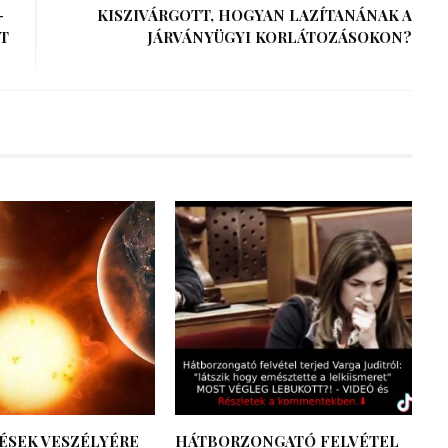
-
KISZIVÁRGOTT, HOGYAN LAZÍTANÁNAK A
T
JÁRVÁNYÜGYI KORLÁTOZÁSOKON?
ÉSEK VESZÉLYÉRE
HÁTBORZONGATÓ FELVÉTEL