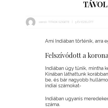
TÁVOL
szerző:
TITKOK SZIGETE
5 ÉV EZELŐTT
Ami Indiában történik, arra
Felszívódott a koron
Indiában úgy tűnik, mintha k
Kínában láthattunk korábban
be, és bár nagyobb hullámo
indiai számokat-
Indiában ugyanis meredeken 
száma.