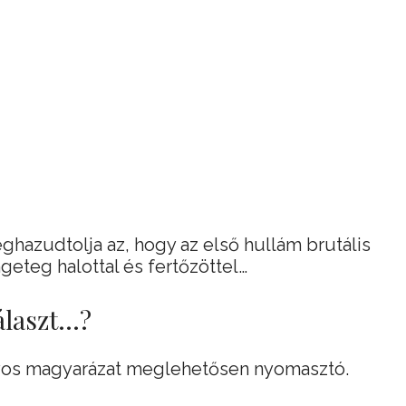
hazudtolja az, hogy az első hullám brutális
geteg halottal és fertőzöttel…
álaszt…?
os magyarázat meglehetősen nyomasztó.