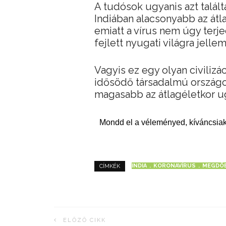
A tudósok ugyanis azt talál
Indiában alacsonyabb az átla
emiatt a vírus nem úgy terjed
fejlett nyugati világra jell
Vagyis ez egy olyan civilizá
idősödő társadalmú országo
magasabb az átlagéletkor ug
Mondd el a véleményed, kíváncsiak
INDIA
KORONAVÍRUS
MEGDÖ
CÍMKÉK
ELŐZŐ CIKK