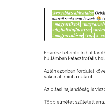
@roxyblazeahivatalos
Orbán
amiről senki sem beszél!
#
#magyartiktok
#magyarmé
#digitálisinfluenszer
#orbá
#magyarvalóság
#rajz
♬ er
Egyrészt eleinte Indiát tarol
hullámban katasztrofális he
Aztán azonban fordulat köve
vakcinát, mint a cukrot.
Az oltási hajlandóság is vi
Több elmélet született arra, 