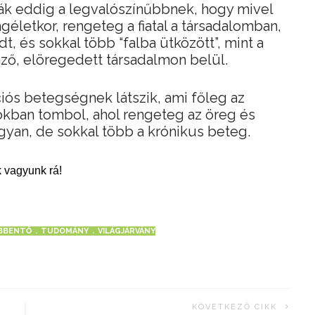
ták eddig a legvalószínűbbnek, hogy mivel
géletkor, rengeteg a fiatal a társadalomban,
t, és sokkal több “falba ütközött”, mint a
emző, elöregedett társadalmon belül.
ciós betegségnek látszik, ami főleg az
kban tombol, ahol rengeteg az öreg és
yan, de sokkal több a krónikus beteg.
 vagyunk rá!
BBENTŐ
TUDOMÁNY
VILÁGJÁRVÁNY
KÖVETKEZŐ CIKK