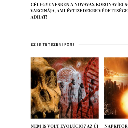
CÉLEGYENESBEN A NOVAVAX KORONAVÍRUS
VAKCINÁJA, AMI ÉVTIZEDEKRE VÉDETTSÉGE
ADHAT!
EZ IS TETSZENI FOG!
NEM IS VOLT EVOLÚCIÓ? AZ ÚJ
NAPKITÖR