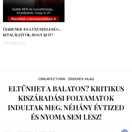
ÚJABB NER-ES LUXUSFELESÉG…
KITALÁLJÁTOK, HOGY KI Ő?
1 ÉV EZELŐTT
CÍMLAPSZTORIK
ÉRDEKES VILÁG
ELTŰNHET A BALATON? KRITIKUS
KISZÁRADÁSI FOLYAMATOK
INDULTAK MEG, NÉHÁNY ÉVTIZED
ÉS NYOMA SEM LESZ!