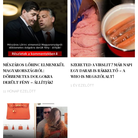
MÉSZÁROS LŐRINC ELMENEKÜL
SZERETED A VIRSLIT? MÁR NAPI
MAGYARORSZÁGRÓL:
EGY DARAB IS RÁKKELTŐ – A
DÖBBENETES DOLGOKRA
WHO IS MEGSZÓLALT!
DERÜLT FÉNY – ÁLLÍTJÁK!
1 ÉV EZELŐTT
11 HÓNAP EZELŐTT