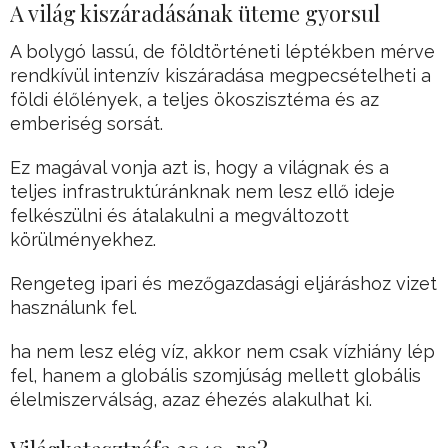
A világ kiszáradásának üteme gyorsul
A bolygó lassú, de földtörténeti léptékben mérve
rendkívül intenzív kiszáradása megpecsételheti a
földi élőlények, a teljes ökoszisztéma és az
emberiség sorsát.
Ez magával vonja azt is, hogy a világnak és a
teljes infrastruktúránknak nem lesz ellő ideje
felkészülni és átalakulni a megváltozott
körülményekhez.
Rengeteg ipari és mezőgazdasági eljáráshoz vizet
használunk fel.
ha nem lesz elég víz, akkor nem csak vízhiány lép
fel, hanem a globális szomjúság mellett globális
élelmiszerválság, azaz éhezés alakulhat ki.