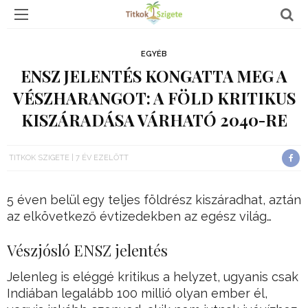
EGYÉB
ENSZ JELENTÉS KONGATTA MEG A
VÉSZHARANGOT: A FÖLD KRITIKUS
KISZÁRADÁSA VÁRHATÓ 2040-RE
TITKOK SZIGETE
7 ÉV EZELŐTT
5 éven belül egy teljes földrész kiszáradhat, aztán
az elkövetkező évtizedekben az egész világ…
Vészjósló ENSZ jelentés
Jelenleg is eléggé kritikus a helyzet, ugyanis csak
Indiában legalább 100 millió olyan ember él,