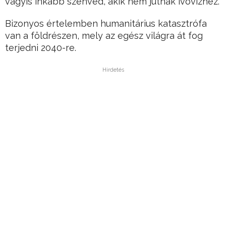
vagyis inkább szenved, akik nem jutnak ivóvízhez.
Bizonyos értelemben humanitárius katasztrófa
van a földrészen, mely az egész világra át fog
terjedni 2040-re.
Hirdetés