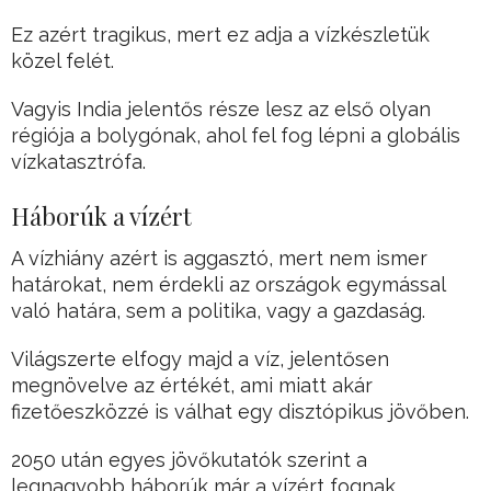
Ez azért tragikus, mert ez adja a vízkészletük
közel felét.
Vagyis India jelentős része lesz az első olyan
régiója a bolygónak, ahol fel fog lépni a globális
vízkatasztrófa.
Háborúk a vízért
A vízhiány azért is aggasztó, mert nem ismer
határokat, nem érdekli az országok egymással
való határa, sem a politika, vagy a gazdaság.
Világszerte elfogy majd a víz, jelentősen
megnövelve az értékét, ami miatt akár
fizetőeszközzé is válhat egy disztópikus jövőben.
2050 után egyes jövőkutatók szerint a
legnagyobb háborúk már a vízért fognak