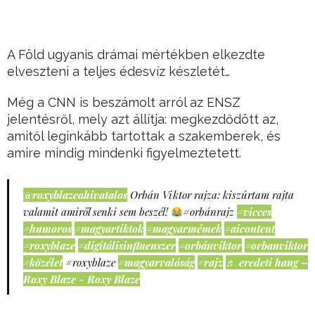
A Föld ugyanis drámai mértékben elkezdte
elveszteni a teljes édesvíz készletét…
Még a CNN is beszámolt arról az ENSZ
jelentésről, mely azt állítja: megkezdődött az,
amitől leginkább tartottak a szakemberek, és
amire mindig mindenki figyelmeztetett.
@roxyblazeahivatalos
Orbán Viktor rajza: kiszúrtam rajta
valamit amiről senki sem beszél!
#orbánrajz
#vicces
#humoros
#magyartiktok
#magyarmémek
#aicontent
#roxyblaze
#digitálisinfluenszer
#orbánviktor
#orbanviktor
#közélet
#roxyblaze
#magyarvalóság
#rajz
♬ eredeti hang –
Roxy Blaze - Roxy Blaze