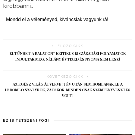
kirobbanni…
Mondd el a véleményed, kíváncsiak vagyunk rá!
ELŐZŐ CIKK
ELTŰNHET A BALATON? KRITIKUS KISZÁRADÁSI FOLYAMATOK
INDULTAK MEG, NÉHÁNY ÉVTIZED ÉS NYOMA SEM LESZ!
KÖVETKEZŐ CIKK
AZ EGÉSZ VILÁG ÁTVERVE: 3 ÉV UTÁN SEM BOMLANAK LE A
LEBOMLÓ SZATYROK, ZACSKÓK, MINDEN CSAK SZEMFÉNYVESZTÉS
VOLT!
EZ IS TETSZENI FOG!