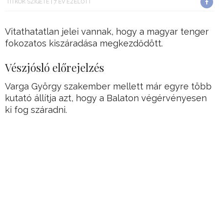
TITKOK SZIGETE
7 ÉV EZELŐTT
Vitathatatlan jelei vannak, hogy a magyar tenger
fokozatos kiszáradása megkezdődött.
Vészjósló előrejelzés
Varga György szakember mellett már egyre több
kutató állítja azt, hogy a Balaton végérvényesen
ki fog száradni.
Ráadásula folyamat alig néhány évtized alatt
végbe fog menni.
Hirdetés