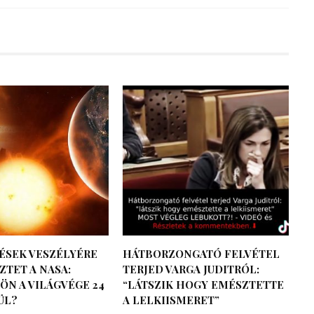
ÉSEK VESZÉLYÉRE
HÁTBORZONGATÓ FELVÉTEL
TET A NASA:
TERJED VARGA JUDITRÓL:
ÖN A VILÁGVÉGE 24
“LÁTSZIK HOGY EMÉSZTETTE
ÜL?
A LELKIISMERET”