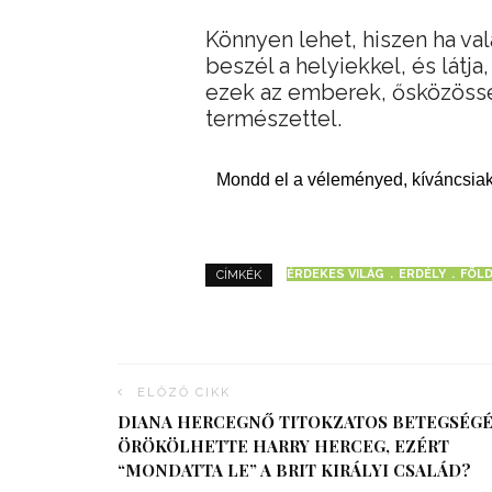
Könnyen lehet, hiszen ha val
beszél a helyiekkel, és látj
ezek az emberek, ősközöss
természettel.
Mondd el a véleményed, kíváncsiak
ÉRDEKES VILÁG
ERDÉLY
FÖL
CÍMKÉK
ELŐZŐ CIKK
DIANA HERCEGNŐ TITOKZATOS BETEGSÉG
ÖRÖKÖLHETTE HARRY HERCEG, EZÉRT
“MONDATTA LE” A BRIT KIRÁLYI CSALÁD?