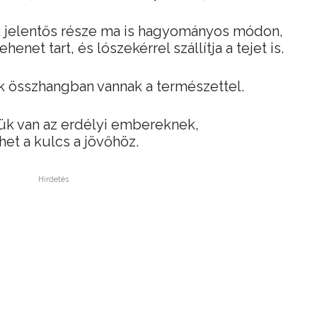
 jelentős része ma is hagyományos módon,
henet tart, és lószekérrel szállítja a tejet is.
k összhangban vannak a természettel.
tük van az erdélyi embereknek,
et a kulcs a jövőhöz.
Hirdetés