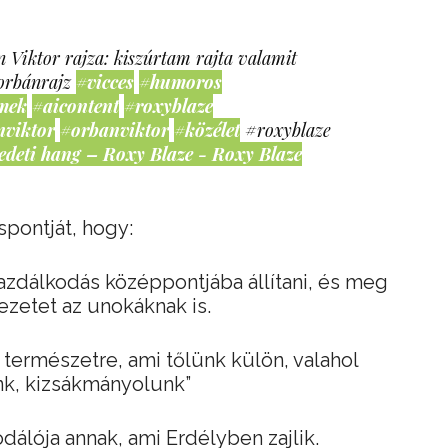
 Viktor rajza: kiszúrtam rajta valamit
orbánrajz
#vicces
#humoros
mek
#aicontent
#roxyblaze
nviktor
#orbanviktor
#közélet
#roxyblaze
edeti hang – Roxy Blaze - Roxy Blaze
pontját, hogy:
gazdálkodás középpontjába állítani, és meg
yezetet az unokáknak is.
természetre, ami tőlünk külön, valahol
unk, kizsákmányolunk”
dálója annak, ami Erdélyben zajlik.