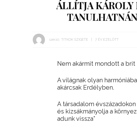
ÁLLÍTJA KÁROLY
TANULHATNÁN
szerző:
TITKOK SZIGETE
7 ÉV EZELŐTT
Nem akármit mondott a brit k
A világnak olyan harmóniába
akárcsak Erdélyben.
A társadalom évszázadokon á
és kizsákmányolja a környe
adunk vissza”