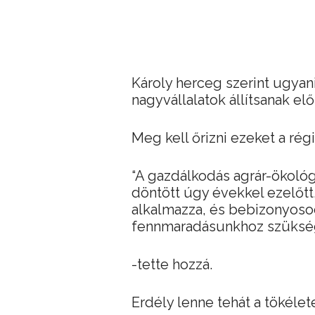
Károly herceg szerint ugya
nagyvállalatok állítsanak el
Meg kell őrizni ezeket a rég
“A gazdálkodás agrár-ökológ
döntött úgy évekkel ezelőtt,
alkalmazza, és bebizonyosod
fennmaradásunkhoz szüksé
-tette hozzá.
Erdély lenne tehát a tökéle