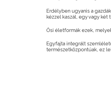
Erdélyben ugyanis a gazdák
kézzel kaszál, egy vagy két te
Ősi életformák ezek, melye
Egyfajta integrált szemléle
természetközpontúak, ez leh