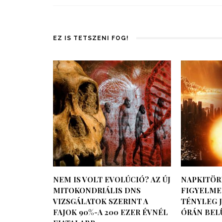
EZ IS TETSZENI FOG!
NEM IS VOLT EVOLÚCIÓ? AZ ÚJ
NAPKITÖR
MITOKONDRIÁLIS DNS
FIGYELMEZ
VIZSGÁLATOK SZERINT A
TÉNYLEG J
FAJOK 90%-A 200 EZER ÉVNÉL
ÓRÁN BEL