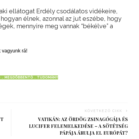
aki ellátogat Erdély csodálatos vidékeire,
a, hogyan élnek, azonnal az jut eszébe, hogy
égek, mennyire meg vannak “békélve” a
 vagyunk rá!
D
MEGDÖBBENTŐ
TUDOMÁNY
KÖVETKEZŐ CIKK
ÉT
VATIKÁN: AZ ÖRDÖG ZSINAGÓGÁJA ÉS
LUCIFER FELEMELKEDÉSE – A SÖTÉTSÉG
PÁPÁJA ÁRULJA EL EURÓPÁT?