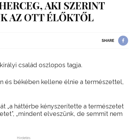
 HERCEG, AKI SZERINT
K AZ OTT ÉLŐKTŐL
SHARE
irályi család oszlopos tagja.
n és békében kellene élnie a természettel,
t „a háttérbe kényszerítette a természetet
zetet”, „mindent elveszünk, de semmit nem
Hirdetés