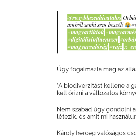
@roxyblazeahivatalos
Orbán
amiről senki sem beszél!
#
#magyartiktok
#magyarmé
#digitálisinfluenszer
#orbá
#magyarvalóság
#rajz
♬ er
Úgy fogalmazta meg az állás
“A biodiverzitást kellene a 
kell őrizni a változatos körn
Nem szabad úgy gondolni a 
létezik, és amit mi használ
Károly herceg valóságos cso