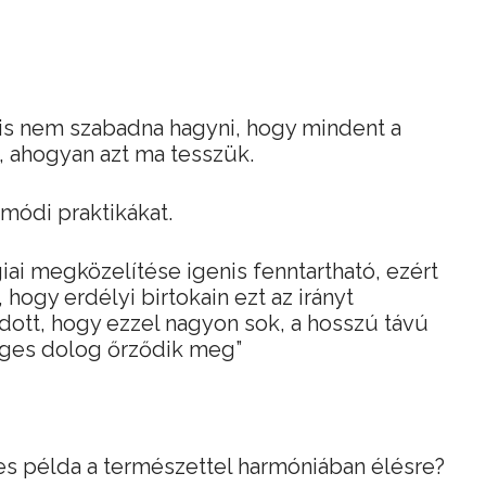
nis nem szabadna hagyni, hogy mindent a
ő, ahogyan azt ma tesszük.
imódi praktikákat.
iai megközelítése igenis fenntartható, ezért
 hogy erdélyi birtokain ezt az irányt
ott, hogy ezzel nagyon sok, a hosszú távú
ges dolog őrződik meg”
tes példa a természettel harmóniában élésre?