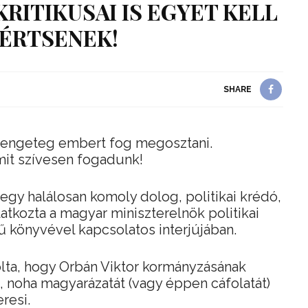
KRITIKUSAI IS EGYET KELL
ÉRTSENEK!
SHARE
 rengeteg embert fog megosztani.
it szívesen fogadunk!
egy halálosan komoly dolog, politikai krédó,
ilatkozta a magyar miniszterelnök politikai
 könyvével kapcsolatos interjújában.
zolta, hogy Orbán Viktor kormányzásának
k, noha magyarázatát (vagy éppen cáfolatát)
resi.