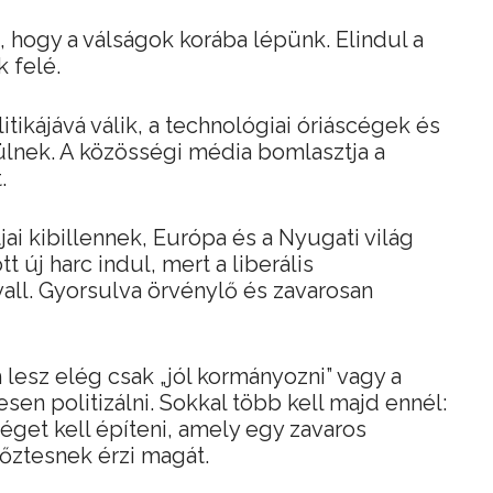
 hogy a válságok korába lépünk. Elindul a
k felé.
itikájává válik, a technológiai óriáscégek és
lnek. A közösségi média bomlasztja a
.
ai kibillennek, Európa és a Nyugati világ
 új harc indul, mert a liberális
all. Gyorsulva örvénylő és zavarosan
 lesz elég csak „jól kormányozni” vagy a
en politizálni. Sokkal több kell majd ennél:
get kell építeni, amely egy zavaros
yőztesnek érzi magát.