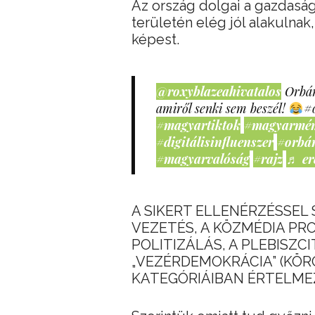
Az ország dolgai a gazdaság,
területén elég jól alakulna
képest.
@roxyblazeahivatalos
Orbán
amiről senki sem beszél!
#
#magyartiktok
#magyarmé
#digitálisinfluenszer
#orbá
#magyarvalóság
#rajz
♬ er
A SIKERT ELLENÉRZÉSSEL
VEZETÉS, A KÖZMÉDIA PRO
POLITIZÁLÁS, A PLEBISZ
„VEZÉRDEMOKRÁCIA” (KÖR
KATEGÓRIÁIBAN ÉRTELMEZ