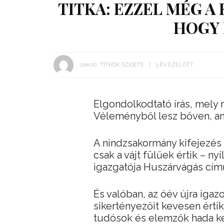
TITKA: EZZEL MÉG A 
HOGY 
szerző:
TITKOK SZIGETE
3 ÉV EZELŐTT
Elgondolkodtató írás, mely
Véleményből lesz bőven, am
A nindzsakormány kifejezés 
csak a vájt fülűek értik – ny
igazgatója Huszárvágás című
És valóban, az óév újra iga
sikertényezőit kevesen érti
tudósok és elemzők hada ke