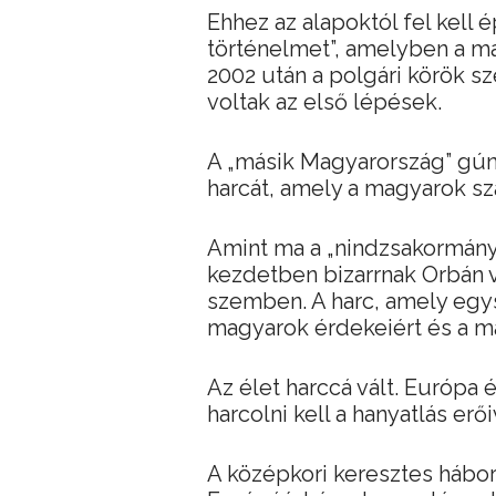
Ehhez az alapoktól fel kell é
történelmet”, amelyben a m
2002 után a polgári körök 
voltak az első lépések.
A „másik Magyarország” gún
harcát, amely a magyarok sz
Amint ma a „nindzsakormány 
kezdetben bizarrnak Orbán v
szemben. A harc, amely egysz
magyarok érdekeiért és a m
Az élet harccá vált. Európa 
harcolni kell a hanyatlás erő
A középkori keresztes hábor