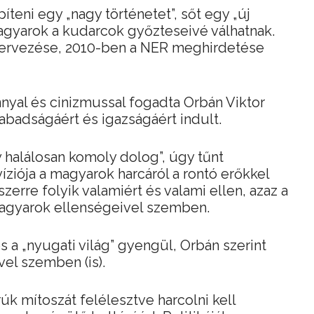
píteni egy „nagy történetet”, sőt egy „új
agyarok a kudarcok győzteseivé válhatnak.
szervezése, 2010-ben a NER meghirdetése
nyal és cinizmussal fogadta Orbán Viktor
abadságáért és igazságáért indult.
halálosan komoly dolog”, úgy tűnt
íziója a magyarok harcáról a rontó erőkkel
erre folyik valamiért és valami ellen, azaz a
agyarok ellenségeivel szemben.
és a „nyugati világ” gyengül, Orbán szerint
ivel szemben (is).
úk mítoszát felélesztve harcolni kell