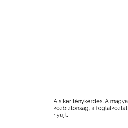
A siker ténykérdés. A magya
közbiztonság, a foglalkoztatá
nyújt.