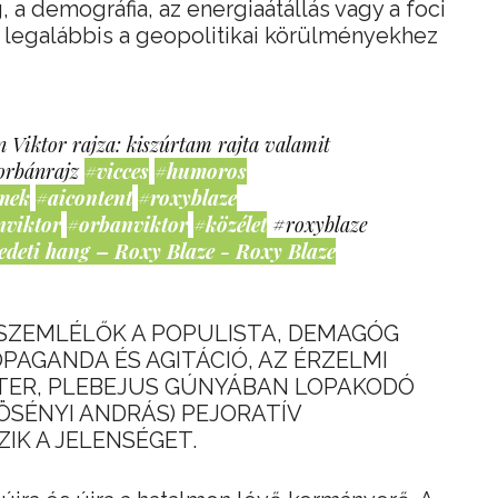
 a demográfia, az energiaátállás vagy a foci
k, legalábbis a geopolitikai körülményekhez
 Viktor rajza: kiszúrtam rajta valamit
orbánrajz
#vicces
#humoros
mek
#aicontent
#roxyblaze
nviktor
#orbanviktor
#közélet
#roxyblaze
edeti hang – Roxy Blaze - Roxy Blaze
 SZEMLÉLŐK A POPULISTA, DEMAGÓG
PAGANDA ÉS AGITÁCIÓ, AZ ÉRZELMI
CITER, PLEBEJUS GÚNYÁBAN LOPAKODÓ
ÖSÉNYI ANDRÁS) PEJORATÍV
IK A JELENSÉGET.