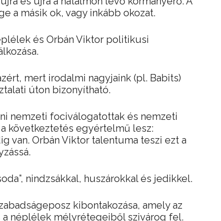
újra és újra a hatalmon lévő kormányerő. A
ge a másik ok, vagy inkább okozat.
plélek és Orbán Viktor politikusi
álkozása.
ért, mert irodalmi nagyjaink (pl. Babits)
talati úton bizonyítható.
ni nemzeti fociválogatottak és nemzeti
 a következtetés egyértelmű lesz:
g van. Orbán Viktor talentuma teszi ezt a
yzássá.
da”, nindzsákkal, huszárokkal és jedikkel.
zabadságeposz kibontakozása, amely az
 a néplélek mélyrétegeiből szivárog fel.