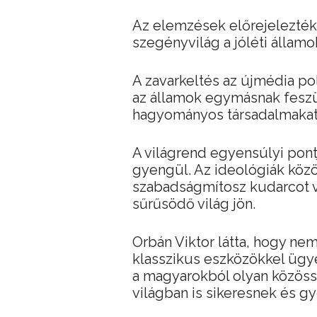
Az elemzések előrejelezték,
szegényvilág a jóléti államo
A zavarkeltés az újmédia pol
az államok egymásnak feszü
hagyományos társadalmakat
A világrend egyensúlyi pontj
gyengül. Az ideológiák között
szabadságmítosz kudarcot v
sűrűsödő világ jön.
Orbán Viktor látta, hogy nem
klasszikus eszközökkel ügyes
a magyarokból olyan közössé
világban is sikeresnek és g