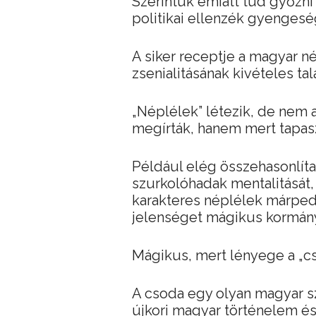
Szerintük emiatt tud győzni 
politikai ellenzék gyengesé
A siker receptje a magyar né
zsenialitásának kivételes tal
„Néplélek” létezik, de nem az
megírták, hanem mert tapasz
Például elég összehasonlíta
szurkolóhadak mentalitását,
karakteres néplélek márpedi
jelenséget mágikus kormán
Mágikus, mert lényege a „cso
A csoda egy olyan magyar s
újkori magyar történelem és