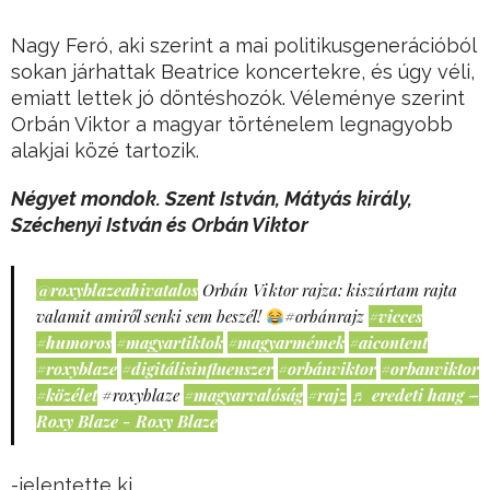
Nagy Feró, aki szerint a mai politikusgenerációból
sokan járhattak Beatrice koncertekre, és úgy véli,
emiatt lettek jó döntéshozók. Véleménye szerint
Orbán Viktor a magyar történelem legnagyobb
alakjai közé tartozik.
Négyet mondok. Szent István, Mátyás király,
Széchenyi István és Orbán Viktor
@roxyblazeahivatalos
Orbán Viktor rajza: kiszúrtam rajta
valamit amiről senki sem beszél!
#orbánrajz
#vicces
#humoros
#magyartiktok
#magyarmémek
#aicontent
#roxyblaze
#digitálisinfluenszer
#orbánviktor
#orbanviktor
#közélet
#roxyblaze
#magyarvalóság
#rajz
♬ eredeti hang –
Roxy Blaze - Roxy Blaze
-jelentette ki.