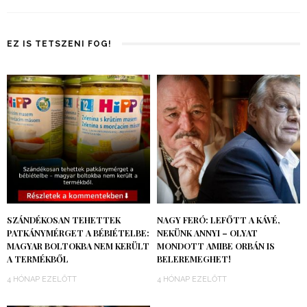
EZ IS TETSZENI FOG!
SZÁNDÉKOSAN TEHETTEK
NAGY FERÓ: LEFŐTT A KÁVÉ,
PATKÁNYMÉRGET A BÉBIÉTELBE:
NEKÜNK ANNYI – OLYAT
MAGYAR BOLTOKBA NEM KERÜLT
MONDOTT AMIBE ORBÁN IS
A TERMÉKBŐL
BELEREMEGHET!
4 HÓNAP EZELŐTT
4 HÓNAP EZELŐTT