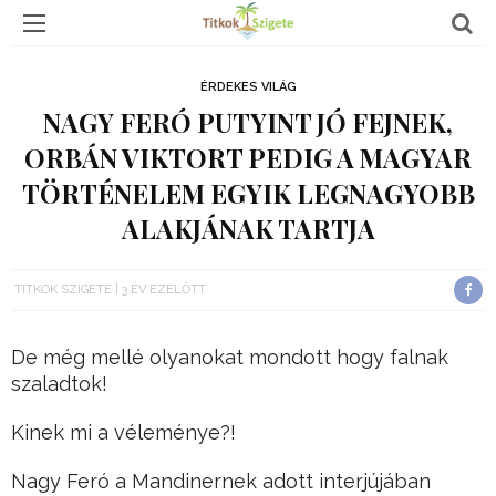
ÉRDEKES VILÁG
NAGY FERÓ PUTYINT JÓ FEJNEK,
ORBÁN VIKTORT PEDIG A MAGYAR
TÖRTÉNELEM EGYIK LEGNAGYOBB
ALAKJÁNAK TARTJA
TITKOK SZIGETE
3 ÉV EZELŐTT
De még mellé olyanokat mondott hogy falnak
szaladtok!
Kinek mi a véleménye?!
Nagy Feró a Mandinernek adott interjújában