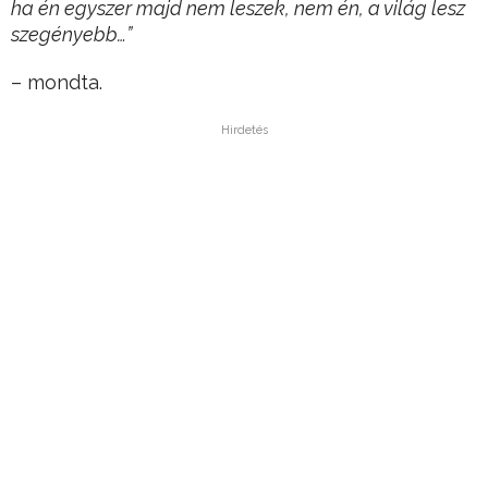
ha én egyszer majd nem leszek, nem én, a világ lesz
szegényebb…”
– mondta.
Hirdetés