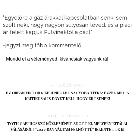
“Egyelőre a gáz árakkal kapcsolatban senki sem
szólt neki, hogy nagyon súlyosan téved, és a piaci
ár felett kapjuk Putyinéktól a gázt”
-jegyzi meg több kommentelő.
Mondd el a véleményed, kíváncsiak vagyunk rá!
ELŐZŐ CIKK
EZ ORBÁN VIKTOR SIKERÉNEK LEGNAGYOBB TITKA: EZZEL MÉG A
KRITIKUSAI IS EGYET KELL HOGY ÉRTSENEK!
KÖVETKEZŐ CIKK
TÓTH GABI HOSSZÚ KÖZLEMÉNYT ADOTT KI, MELYBEN KITÁLAL
VÁLÁSÁRÓL! “2023-BAN VÁLTAM FELNŐTTÉ” JELENTETTE KI