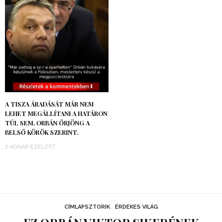
A TISZA ÁRADÁSÁT MÁR NEM
LEHET MEGÁLLÍTANI A HATÁRON
TÚL SEM, ORBÁN ŐRJÖNG A
BELSŐ KÖRÖK SZERINT.
7 HÓNAP EZELŐTT
CÍMLAPSZTORIK
ÉRDEKES VILÁG