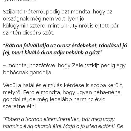
Szijjártó Péterről pedig azt mondta, hogy az
országnak még nem volt ilyen jó
külügyminisztere, mint ő. Putyinról is ejtett pár,
szintén dicsérő szót.
“Bátran felvállalja az orosz érdekeket, ráadásul jó
fej, mert kiváló áron adja nekünk a gázt”
– mondta, hozzátéve, hogy Zelenszkijt pedig egy
bohócnak gondolja.
Végül a halál és elmúlás kérdése is szóba került,
melyről Feró elmondta, hogy ugyan néha-néha
gondol rá, de még legalább harminc évig
szeretne élni.
“Ebben a korban elkerülhetetlen, bár még vagy
harminc évig akarok élni. Majd a jó Isten eldönti. De