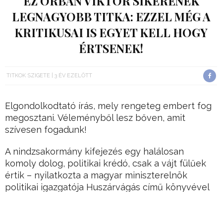
EZ ORBÁN VIKTOR SIKERÉNEK
LEGNAGYOBB TITKA: EZZEL MÉG A
KRITIKUSAI IS EGYET KELL HOGY
ÉRTSENEK!
TITKOK SZIGETE
3 ÉV EZELŐTT
Elgondolkodtató írás, mely rengeteg embert fog
megosztani. Véleményből lesz bőven, amit
szívesen fogadunk!
A nindzsakormány kifejezés egy halálosan
komoly dolog, politikai krédó, csak a vájt fülűek
értik – nyilatkozta a magyar miniszterelnök
politikai igazgatója Huszárvágás című könyvével
kapcsolatos interjújában.
És valóban, az óév újra igazolta, hogy Orbán