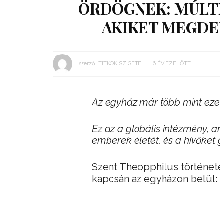
ÖRDÖGNEK: MÚLT
AKIKET MEGDE
szerző:
TITKOK SZIGETE
6 ÉV EZELŐTT
Az egyház már több mint ezer é
Ez az a globális intézmény,
emberek életét, és a hívőket 
Szent Theopphilus történet
kapcsán az egyházon belül: