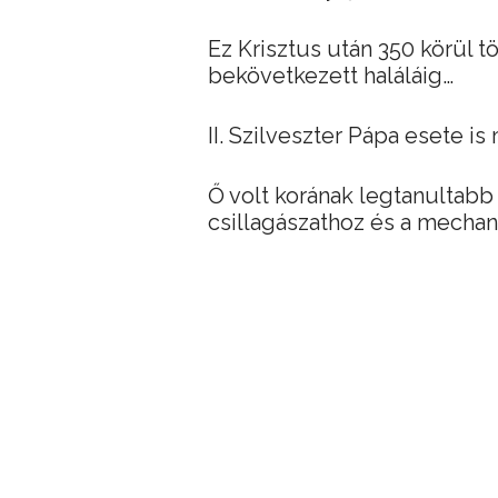
Ez Krisztus után 350 körül t
bekövetkezett haláláig…
II. Szilveszter Pápa esete i
Ő volt korának legtanultabb
csillagászathoz és a mechan