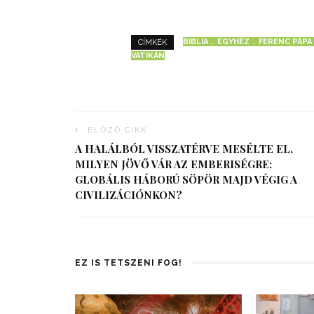
BIBLIA
EGYHÉZ
FERENC PÁPA
CÍMKÉK
VATIKÁN
ELŐZŐ CIKK
A HALÁLBÓL VISSZATÉRVE MESÉLTE EL,
MILYEN JÖVŐ VÁR AZ EMBERISÉGRE:
GLOBÁLIS HÁBORÚ SÖPÖR MAJD VÉGIG A
CIVILIZÁCIÓNKON?
EZ IS TETSZENI FOG!