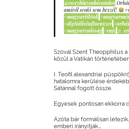
@roxyblazeahivatalos
Orbán
amiről senki sem beszél!
#
#magyartiktok
#magyarmé
#digitálisinfluenszer
#orbá
#magyarvalóság
#rajz
♬ er
Szóval Szent Theopphilus a
közül a Vatikán történetében
I. Teofil alexandriai püspök
hatalomra kerülése érdekéb
Sátánnal fogott össze.
Egyesek pontosan ekkorra d
Azóta bár formálisan létezik
emberi irányítják…