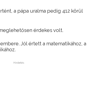
örtént, a pápa uralma pedig 412 körül
s meglehetősen érdekes volt.
 embere. Jól értett a matematikához, a
ikához.
Hirdetés