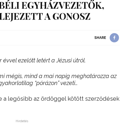
BÉLI EGYHÁZVEZETŐK,
LEJEZETT A GONOSZ
SHARE
vvel ezelőtt letért a Jézusi útról.
 ami mégis, mind a mai napig meghatározza az
gyakorlatilag “pórázon” vezeti…
e a legősibb az ördöggel kötött szerződések
Hirdetés