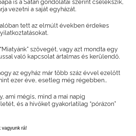
pa is a Sátán gondolatai szerint cselekszik,
ja vezetni a saját egyházát.
 valóban tett az elmúlt években érdekes
yilatkoztatásokat.
 “Miatyánk” szövegét, vagy azt mondta egy
ussal való kapcsolat ártalmas és kerülendő.
hogy az egyház már több száz évvel ezelőtt
 mint ezer éve, esetleg még régebben..
ny, ami mégis, mind a mai napig
tét, és a hívőket gyakorlatilag “pórázon”
 vagyunk rá!