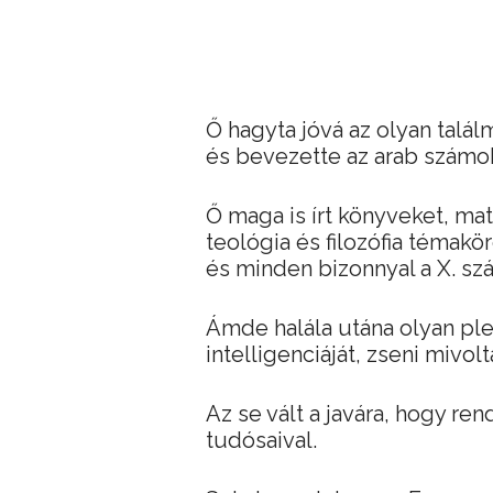
Ő hagyta jóvá az olyan talál
és bevezette az arab számo
Ő maga is írt könyveket, m
teológia és filozófia témakö
és minden bizonnyal a X. szá
Ámde halála utána olyan pl
intelligenciáját, zseni mivo
Az se vált a javára, hogy ren
tudósaival.