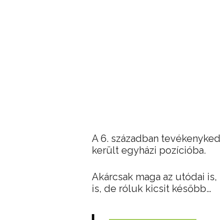
A 6. században tevékenykedő
került egyházi pozícióba.
Akárcsak maga az utódai is, 
is, de róluk kicsit később…