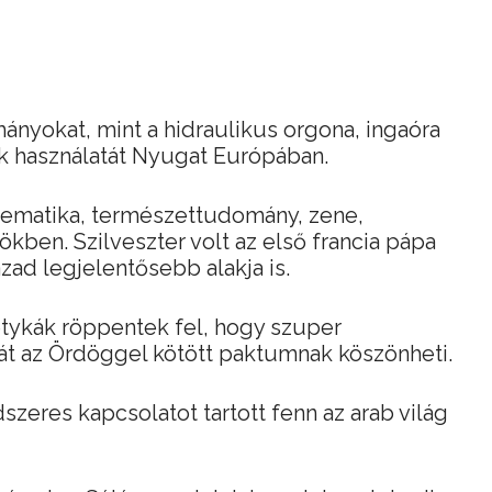
mányokat, mint a hidraulikus orgona, ingaóra
k használatát Nyugat Európában.
atematika, természettudomány, zene,
rökben. Szilveszter volt az első francia pápa
zad legjelentősebb alakja is.
etykák röppentek fel, hogy szuper
ltát az Ördöggel kötött paktumnak köszönheti.
dszeres kapcsolatot tartott fenn az arab világ