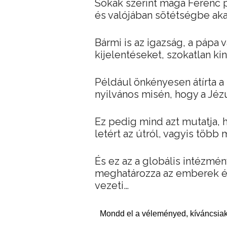
Sokak szerint maga Ferenc pá
és valójában sötétségbe akar
Bármi is az igazság, a pápa
kijelentéseket, szokatlan kin
Például önkényesen átírta a
nyilvános misén, hogy a Jéz
Ez pedig mind azt mutatja, 
letért az útról, vagyis több
És ez az a globális intézmé
meghatározza az emberek éle
vezeti…
Mondd el a véleményed, kíváncsiak