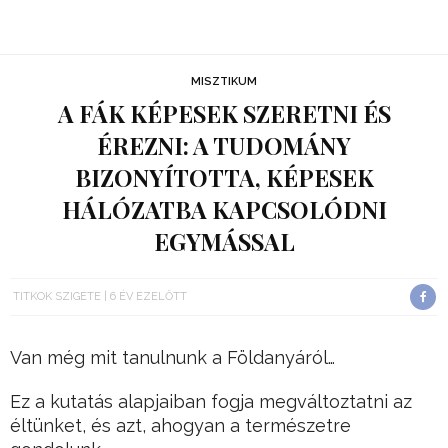
MISZTIKUM
A FÁK KÉPESEK SZERETNI ÉS
ÉREZNI: A TUDOMÁNY
BIZONYÍTOTTA, KÉPESEK
HÁLÓZATBA KAPCSOLÓDNI
EGYMÁSSAL
TITKOK SZIGETE
6 ÉV EZELŐTT
Van még mit tanulnunk a Földanyáról…
Ez a kutatás alapjaiban fogja megváltoztatni az
éltünket, és azt, ahogyan a természetre