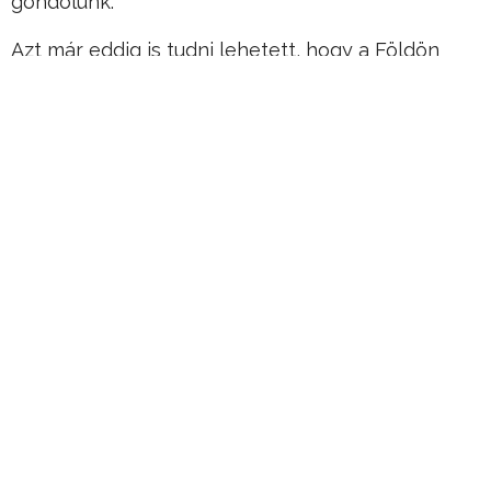
gondolunk.
Azt már eddig is tudni lehetett, hogy a Földön
létező valamennyi állat kapcsolatban áll
egymással, és nem csak a tápláléklánc egymásra
épülő szisztémája miatt.
Hirdetés