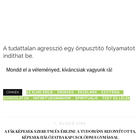
A tudattalan agresszió egy önpusztító folyamatot
indíthat be.
Mondd el a véleményed, kíváncsiak vagyunk rá!
AZ ELME EREJE
ÉRDEKES
ÉRZELMEK
EZOTÉRIA
CÍMKÉK
GONDOLATOK
HATÁRTUDOMÁNYOK
SPIRITUÁLIS
TEST ÉS LÉLEK
ELŐZŐ CIKK
A FÁK KÉPESEK SZERETNI ÉS ÉREZNI: A TUDOMÁNY BIZONYÍTOTTA,
KÉPESEK HÁLÓZATBA KAPCSOLÓDNI EGYMÁSSAL