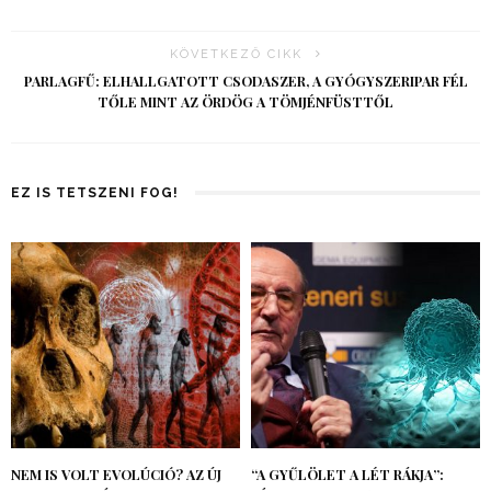
KÖVETKEZŐ CIKK
PARLAGFŰ: ELHALLGATOTT CSODASZER, A GYÓGYSZERIPAR FÉL
TŐLE MINT AZ ÖRDÖG A TÖMJÉNFÜSTTŐL
EZ IS TETSZENI FOG!
NEM IS VOLT EVOLÚCIÓ? AZ ÚJ
“A GYŰLÖLET A LÉT RÁKJA”: