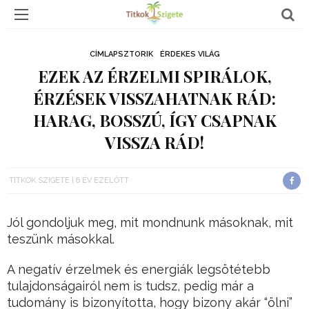
CÍMLAPSZTORIK
ÉRDEKES VILÁG
EZEK AZ ÉRZELMI SPIRÁLOK,
ÉRZÉSEK VISSZAHATNAK RÁD:
HARAG, BOSSZÚ, ÍGY CSAPNAK
VISSZA RÁD!
TITKOK SZIGETE
6 ÉV EZELŐTT
Jól gondoljuk meg, mit mondnunk másoknak, mit
teszünk másokkal.
A negatív érzelmek és energiák legsötétebb
tulajdonságairól nem is tudsz, pedig már a
tudomány is bizonyította, hogy bizony akár “ölni”