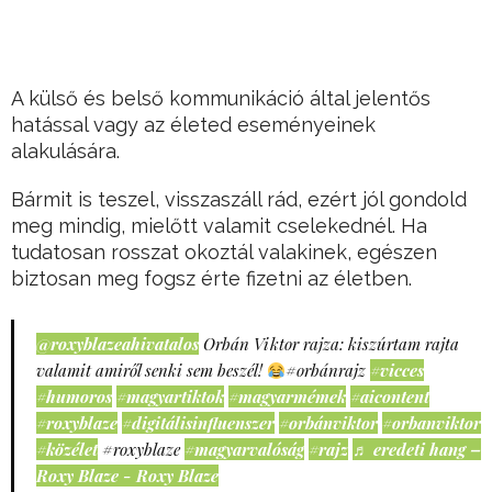
A külső és belső kommunikáció által jelentős
hatással vagy az életed eseményeinek
alakulására.
Bármit is teszel, visszaszáll rád, ezért jól gondold
meg mindig, mielőtt valamit cselekednél. Ha
tudatosan rosszat okoztál valakinek, egészen
biztosan meg fogsz érte fizetni az életben.
@roxyblazeahivatalos
Orbán Viktor rajza: kiszúrtam rajta
valamit amiről senki sem beszél!
#orbánrajz
#vicces
#humoros
#magyartiktok
#magyarmémek
#aicontent
#roxyblaze
#digitálisinfluenszer
#orbánviktor
#orbanviktor
#közélet
#roxyblaze
#magyarvalóság
#rajz
♬ eredeti hang –
Roxy Blaze - Roxy Blaze