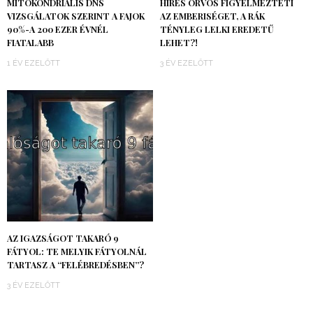
MITOKONDRIÁLIS DNS
HÍRES ORVOS FIGYELMEZTETI
VIZSGÁLATOK SZERINT A FAJOK
AZ EMBERISÉGET, A RÁK
90%-A 200 EZER ÉVNÉL
TÉNYLEG LELKI EREDETŰ
FIATALABB
LEHET?!
1 ÉV EZELŐTT
3 ÉV EZELŐTT
AZ IGAZSÁGOT TAKARÓ 9
FÁTYOL: TE MELYIK FÁTYOLNÁL
TARTASZ A “FELÉBREDÉSBEN”?
3 ÉV EZELŐTT