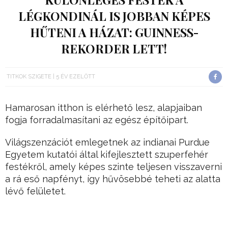
LÉGKONDINÁL IS JOBBAN KÉPES
HŰTENI A HÁZAT: GUINNESS-
REKORDER LETT!
TITKOK SZIGETE
5 ÉV EZELŐTT
Hamarosan itthon is elérhető lesz, alapjaiban
fogja forradalmasítani az egész építőipart.
Világszenzációt emlegetnek az indianai Purdue
Egyetem kutatói által kifejlesztett szuperfehér
festékről, amely képes szinte teljesen visszaverni
a rá eső napfényt, így hűvösebbé teheti az alatta
lévő felületet.
A technológia segítséget nyújthat a globális
felmelegedés elleni küzdelemben: