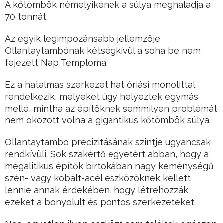
A kőtömbök némelyikének a súlya meghaladja a
70 tonnát.
Az egyik legimpozánsabb jellemzője
Ollantaytambónak kétségkívül a soha be nem
fejezett Nap Temploma.
Ez a hatalmas szerkezet hat óriási monolittal
rendelkezik, melyeket úgy helyeztek egymás
mellé, mintha az építőknek semmilyen problémát
nem okozott volna a gigantikus kőtömbök súlya.
Ollantaytambo precizitásának szintje ugyancsak
rendkívüli. Sok szakértő egyetért abban, hogy a
megalitikus építők birtokában nagy keménységű
szén- vagy kobalt-acél eszközöknek kellett
lennie annak érdekében, hogy létrehozzák
ezeket a bonyolult és pontos szerkezeteket.