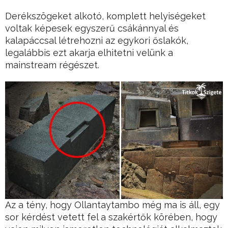
Derékszögeket alkotó, komplett helyiségeket
voltak képesek egyszerű csákánnyal és
kalapáccsal létrehozni az egykori őslakók,
legalábbis ezt akarja elhitetni velünk a
mainstream régészet.
Az a tény, hogy Ollantaytambo még ma is áll, egy
sor kérdést vetett fel a szakértők körében, hogy