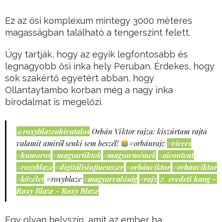
Ez az ősi komplexum mintegy 3000 méteres
magasságban található a tengerszint felett.
Úgy tartják, hogy az egyik legfontosabb és
legnagyobb ősi inka hely Peruban. Érdekes, hogy
sok szakértő egyetért abban, hogy
Ollantaytambo korban még a nagy inka
birodalmat is megelőzi.
@roxyblazeahivatalos
Orbán Viktor rajza: kiszúrtam rajta
valamit amiről senki sem beszél!
#orbánrajz
#vicces
#humoros
#magyartiktok
#magyarmémek
#aicontent
#roxyblaze
#digitálisinfluenszer
#orbánviktor
#orbanviktor
#közélet
#roxyblaze
#magyarvalóság
#rajz
♬ eredeti hang –
Roxy Blaze - Roxy Blaze
Egy olyan helyszín, amit az ember ha