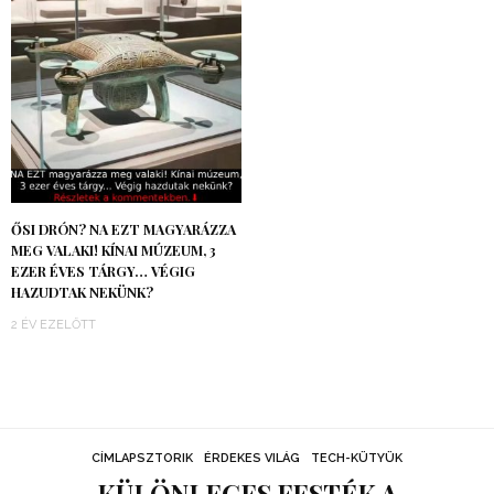
ŐSI DRÓN? NA EZT MAGYARÁZZA
MEG VALAKI! KÍNAI MÚZEUM, 3
EZER ÉVES TÁRGY… VÉGIG
HAZUDTAK NEKÜNK?
2 ÉV EZELŐTT
CÍMLAPSZTORIK
ÉRDEKES VILÁG
TECH-KÜTYÜK
KÜLÖNLEGES FESTÉK A