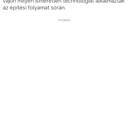
vajon milyen ismeretlen technológiát alkalmaztak
az építési folyamat során.
Hirdetés