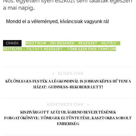
Nos, egyetlen ilyen eszközt sem találtak egészen
a mai napig…
Mondd el a véleményed, kíváncsiak vagyunk rá!
MISZTIKUM
ŐSI IDEGENEK
RÉGÉSZET
REJTÉLY
CÍMKÉK
REJTÉLYEK
TILTOTT RÉGÉSZET
TÖBB EZER ÉVES TEMPLOM
ELŐZŐ CIKK
KÜLÖNLEGES FESTÉK A LÉGKONDINÁL IS JOBBAN KÉPES HŰTENI A
HÁZAT: GUINNESS-REKORDER LETT!
KÖVETKEZŐ CIKK
KISZIVÁRGOTT AZ ÚJ VILÁGREND BEVEZETÉSÉNEK
FORGATÓKÖNYVE: TÖMEGEK ELTÜNTETÉSE, KASZTOKBA SOROLT
EMBERISÉG