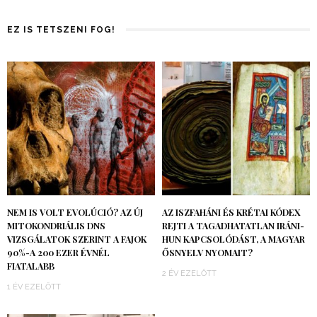
EZ IS TETSZENI FOG!
NEM IS VOLT EVOLÚCIÓ? AZ ÚJ
AZ ISZFAHÁNI ÉS KRÉTAI KÓDEX
MITOKONDRIÁLIS DNS
REJTI A TAGADHATATLAN IRÁNI-
VIZSGÁLATOK SZERINT A FAJOK
HUN KAPCSOLÓDÁST, A MAGYAR
90%-A 200 EZER ÉVNÉL
ŐSNYELV NYOMAIT?
FIATALABB
2 ÉV EZELŐTT
1 ÉV EZELŐTT