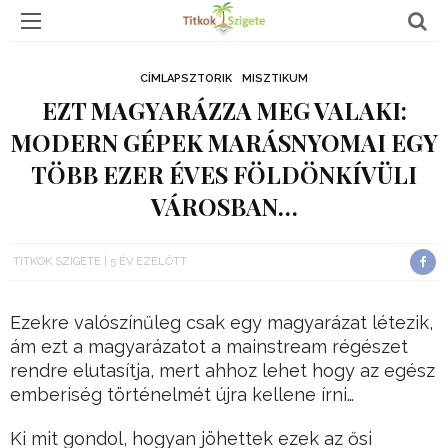
CÍMLAPSZTORIK
MISZTIKUM
EZT MAGYARÁZZA MEG VALAKI:
MODERN GÉPEK MARÁSNYOMAI EGY
TÖBB EZER ÉVES FÖLDÖNKÍVÜLI
VÁROSBAN…
TITKOK SZIGETE
5 ÉV EZELŐTT
Ezekre valószínűleg csak egy magyarázat létezik,
ám ezt a magyarázatot a mainstream régészet
rendre elutasítja, mert ahhoz lehet hogy az egész
emberiség történelmét újra kellene írni…
Ki mit gondol, hogyan jöhettek ezek az ősi