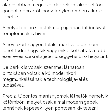
alaposabban megnézd a képeken, akkor el fog
gondolkodni arról, hogy tényleg emberi alkotás
lehet-e.
A helyet sokan szokták még újabban földönkívüli
templomnak is hívni.
A név azért nagyon találó, mert valóban nem
lehet tudni, hogy kik vagy mik alkothatták a több
ezer éves szakrális jelentőséggel is bíró helyszínt.
De bárkik is voltak, szemmel láthatóan
birtokában voltak a kő modernkori
megmunkálásának a technológiájával és
tudásával…
Precíz, tűpontos marásnyomok láthatók némelyik
kőtömbön, melyet csak a mai modern gépek
lennének képesek ilyen pontosan kivitelezni.