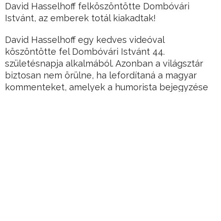
David Hasselhoff felköszöntötte Dombóvári
Istvánt, az emberek totál kiakadtak!
David Hasselhoff egy kedves videóval
köszöntötte fel Dombóvári Istvánt 44.
születésnapja alkalmából. Azonban a világsztár
biztosan nem örülne, ha lefordítaná a magyar
kommenteket, amelyek a humorista bejegyzése
alá érkeztek.
Dombi születésnapját ugyanis beárnyékolták a
nem túl kedves kommentek, amelyek arra
irányultak, hogy mit keres egy karácsonyfa
Hasselhoff mögött vagy hogy a Baywatch egykori
sztárja mennyire megöregedett.
Hirdetés