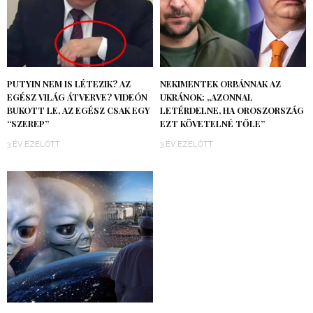
PUTYIN NEM IS LÉTEZIK? AZ
NEKIMENTEK ORBÁNNAK AZ
EGÉSZ VILÁG ÁTVERVE? VIDEÓN
UKRÁNOK: „AZONNAL
BUKOTT LE, AZ EGÉSZ CSAK EGY
LETÉRDELNE, HA OROSZORSZÁG
“SZEREP”
EZT KÖVETELNÉ TŐLE”
3 ÉV EZELŐTT
3 ÉV EZELŐTT