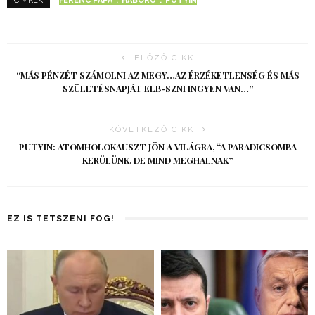
FERENC PÁPA
HÁBORÚ
PUTYIN
CÍMKÉK
ELŐZŐ CIKK
“MÁS PÉNZÉT SZÁMOLNI AZ MEGY…AZ ÉRZÉKETLENSÉG ÉS MÁS
SZÜLETÉSNAPJÁT ELB-SZNI INGYEN VAN…”
KÖVETKEZŐ CIKK
PUTYIN: ATOMHOLOKAUSZT JÖN A VILÁGRA, “A PARADICSOMBA
KERÜLÜNK, DE MIND MEGHALNAK”
EZ IS TETSZENI FOG!