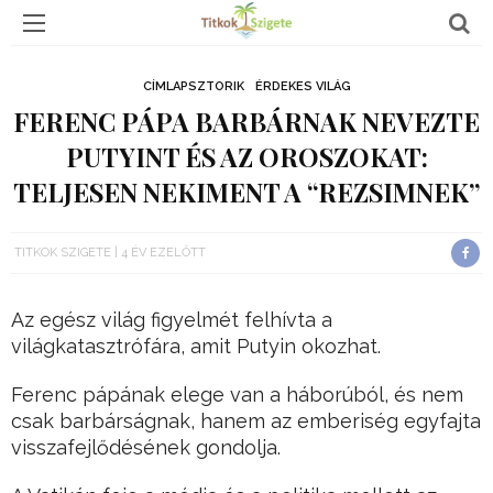
CÍMLAPSZTORIK
ÉRDEKES VILÁG
FERENC PÁPA BARBÁRNAK NEVEZTE
PUTYINT ÉS AZ OROSZOKAT:
TELJESEN NEKIMENT A “REZSIMNEK”
TITKOK SZIGETE
4 ÉV EZELŐTT
Az egész világ figyelmét felhívta a
világkatasztrófára, amit Putyin okozhat.
Ferenc pápának elege van a háborúból, és nem
csak barbárságnak, hanem az emberiség egyfajta
visszafejlődésének gondolja.