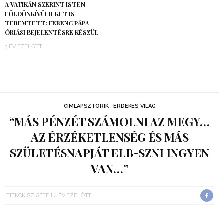
A VATIKÁN SZERINT ISTEN
FÖLDÖNKÍVÜLIEKET IS
TEREMTETT: FERENC PÁPA
ÓRIÁSI BEJELENTÉSRE KÉSZÜL
3 ÉV EZELŐTT
CÍMLAPSZTORIK
ÉRDEKES VILÁG
“MÁS PÉNZÉT SZÁMOLNI AZ MEGY…
AZ ÉRZÉKETLENSÉG ÉS MÁS
SZÜLETÉSNAPJÁT ELB-SZNI INGYEN
VAN…”
TITKOK SZIGETE
4 ÉV EZELŐTT