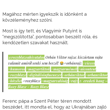
Magához mérten igyekszik is időnként a
kövzéleményhez szólni.
Most is így tett, és Vlagyimir Putyint is
“megszólította”, pontosabban beszélt róla, és
kendőzetlen szavakat használt.
@roxyblazeahivatalos
Orbán Viktor rajza: kiszúrtam rajta
valamit amiről senki sem beszél!
#orbánrajz
#vicces
#humoros
#magyartiktok
#magyarmémek
#aicontent
#roxyblaze
#digitálisinfluenszer
#orbánviktor
#orbanviktor
#közélet
#roxyblaze
#magyarvalóság
#rajz
♬ eredeti hang –
Roxy Blaze - Roxy Blaze
Ferenc pápa a Szent Péter téren mondott
beszédet, itt mondta el, hogy az Ukrajnában zajló