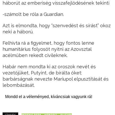
háborút az emberiség visszafejlődésének tekinti
-számolt be róla a Guardian.
Azt is elmondta, hogy “szenvedést és sírást” okoz
neki a háború.
Felhívta rá a figyelmet, hogy fontos lenne
humanitárius folyosót nyitni az Azovsztal
acélműben rekedt civileknek.
Habár nem mondta ki az oroszok nevét és
vezetőjüket, Putyint, de bírálta őket:
barbárságnak nevezte Mariupol elpusztítását és
lebombázását.
Mondd el a véleményed, kíváncsiak vagyunk rá!