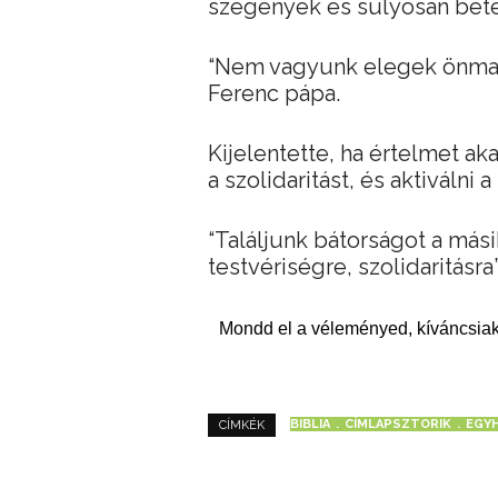
szegények és súlyosan bete
“Nem vagyunk elegek önma
Ferenc pápa.
Kijelentette, ha értelmet aka
a szolidaritást, és aktiválni 
“Találjunk bátorságot a más
testvériségre, szolidaritásra”
Mondd el a véleményed, kíváncsiak
BIBLIA
CÍMLAPSZTORIK
EGY
CÍMKÉK