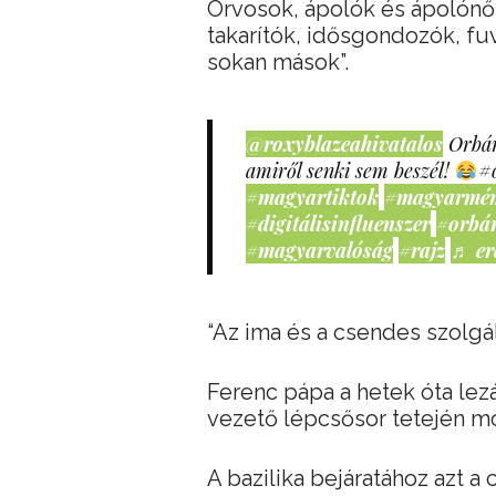
Orvosok, ápolók és ápolónő
takarítók, idősgondozók, fu
sokan mások”.
@roxyblazeahivatalos
Orbán
amiről senki sem beszél!
#
#magyartiktok
#magyarmé
#digitálisinfluenszer
#orbá
#magyarvalóság
#rajz
♬ er
“Az ima és a csendes szolgá
Ferenc pápa a hetek óta lezá
vezető lépcsősor tetején m
A bazilika bejáratához azt a