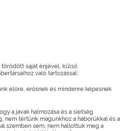
örődött saját énjével, külső
ertársaihoz való tartozással:
unk előre, erősnek és mindenre képesnek
gy a javak halmozása és a sietség
g, nem tértünk magunkhoz a háborúkkal és a
kal szemben sem, nem hallottuk meg a