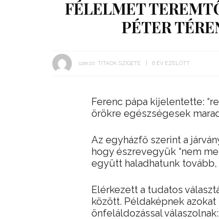
FÉLELMET TEREMTŐ 
PÉTER TÉRE
szerző:
TITKOK SZIGETE
6 ÉV EZELŐTT
Ferenc pápa kijelentette: “r
örökre egészségesek maradu
Az egyházfő szerint a járván
hogy észrevegyük “nem mehet
együtt haladhatunk tovább,
Elérkezett a tudatos válasz
között. Példaképnek azokat 
önfeláldozással válaszolnak: