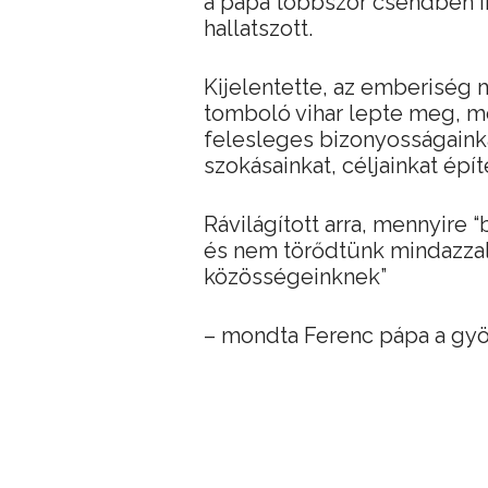
a pápa többször csendben im
hallatszott.
Kijelentette, az emberiség m
tomboló vihar lepte meg, m
felesleges bizonyosságainka
szokásainkat, céljainkat épít
Rávilágított arra, mennyire
és nem törődtünk mindazzal,
közösségeinknek”
– mondta Ferenc pápa a gyö