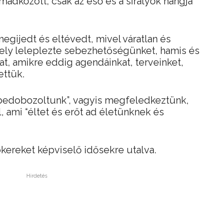
ádkozott, csak az eső és a sirályok hangja
egijedt és eltévedt, mivel váratlan és
ely leleplezte sebezhetőségünket, hamis és
t, amikre eddig agendáinkat, terveinket,
ettük.
 “bedobozoltunk”, vagyis megfeledkeztünk,
 ami “éltet és erőt ad életünknek és
kereket képviselő idősekre utalva.
Hirdetés