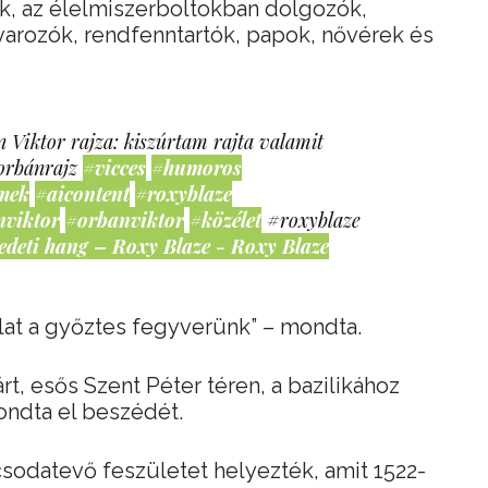
k, az élelmiszerboltokban dolgozók,
varozók, rendfenntartók, papok, nővérek és
 Viktor rajza: kiszúrtam rajta valamit
orbánrajz
#vicces
#humoros
mek
#aicontent
#roxyblaze
nviktor
#orbanviktor
#közélet
#roxyblaze
edeti hang – Roxy Blaze - Roxy Blaze
lat a győztes fegyverünk” – mondta.
rt, esős Szent Péter téren, a bazilikához
ondta el beszédét.
 csodatevő feszületet helyezték, amit 1522-