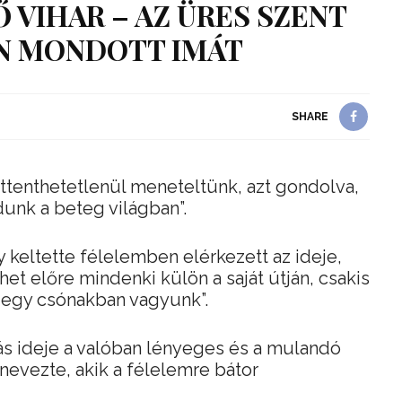
VIHAR – AZ ÜRES SZENT
N MONDOTT IMÁT
SHARE
ettenthetetlenül meneteltünk, azt gondolva,
nk a beteg világban”.
y keltette félelemben elérkezett az ideje,
 előre mindenki külön a saját útján, csakis
 egy csónakban vagyunk”.
tás ideje a valóban lényeges és a mulandó
nevezte, akik a félelemre bátor