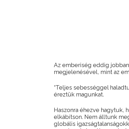
Az emberiség eddig jobban t
megjelenésével, mint az emb
“Teljes sebességgel haladt
éreztük magunkat.
Haszonra éhezve hagytuk, ho
elkábítson. Nem álltunk me
globális igazságtalanságok