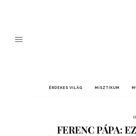
ÉRDEKES VILÁG
MISZTIKUM
M
C
FERENC PÁPA: E