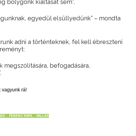
g bolygónk kiáltását sem”.
gunknak, egyedül elsüllyedünk” – mondta
runk adni a történteknek, fel kell ébreszteni
a reményt:
ik megszólítására, befogadására,
.
 vagyunk rá!
HÁZ
FERENC PÁPA
VALLÁS