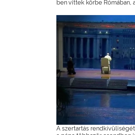
ben vittek körbe Rómában, az
A szertartás rendkívüliségé