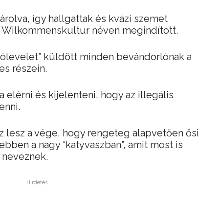
árolva, így hallgattak és kvázi szemet
el Wilkommenskultur néven megindított.
ólevelet” küldött minden bevándorlónak a
es részein.
elérni és kijelenteni, hogy az illegális
enni.
z lesz a vége, hogy rengeteg alapvetően ősi
ebben a nagy “katyvaszban”, amit most is
 neveznek.
Hirdetés