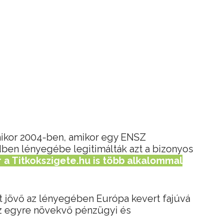
ikor 2004-ben, amikor egy ENSZ
n lényegébe legitimálták azt a bizonyos
r a Titkokszigete.hu is több alkalommal
ett jövő az lényegében Európa kevert fajúvá
 az egyre növekvő pénzügyi és