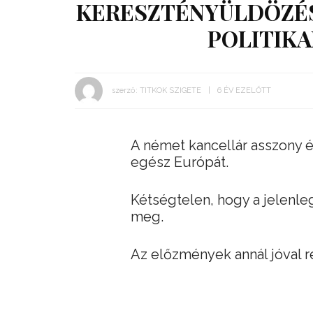
KERESZTÉNYÜLDÖZÉS
POLITIKA
szerző:
TITKOK SZIGETE
6 ÉV EZELŐTT
A német kancellár asszony 
egész Európát.
Kétségtelen, hogy a jelenle
meg.
Az előzmények annál jóval 