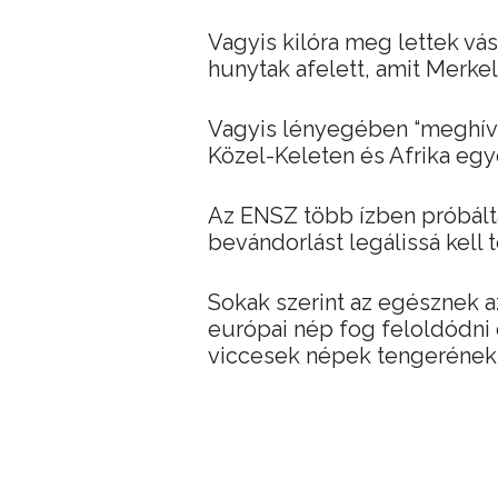
Vagyis kilóra meg lettek vás
hunytak afelett, amit Merk
Vagyis lényegében “meghív
Közel-Keleten és Afrika egy
Az ENSZ több ízben próbálta 
bevándorlást legálissá kell t
Sokak szerint az egésznek a
európai nép fog feloldódni 
viccesek népek tengerének