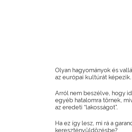
Olyan hagyományok és vall
az európai kultúrát képezik.
Arról nem beszélve, hogy idő
egyéb hatalomra törnek, mi
az eredeti “lakosságot”.
Ha ez így lesz, mi rá a gar
keresztényüldözésbe?