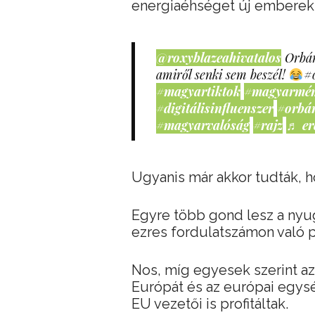
energiaéhséget új emberekk
@roxyblazeahivatalos
Orbán
amiről senki sem beszél!
#
#magyartiktok
#magyarmé
#digitálisinfluenszer
#orbá
#magyarvalóság
#rajz
♬ er
Ugyanis már akkor tudták, h
Egyre több gond lesz a nyu
ezres fordulatszámon való 
Nos, míg egyesek szerint a
Európát és az európai egys
EU vezetői is profitáltak.