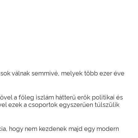
ások válnak semmivé, melyek több ezer éve
vel a főleg iszlám hátterű erők politikai és
vel ezek a csoportok egyszerűen túlszülik
ancia, hogy nem kezdenek majd egy modern