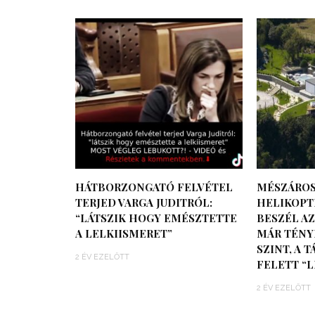
HÁTBORZONGATÓ FELVÉTEL
MÉSZÁROS
TERJED VARGA JUDITRÓL:
HELIKOPT
“LÁTSZIK HOGY EMÉSZTETTE
BESZÉL AZ
A LELKIISMERET”
MÁR TÉNY
SZINT, A 
2 ÉV EZELŐTT
FELETT “L
2 ÉV EZELŐTT