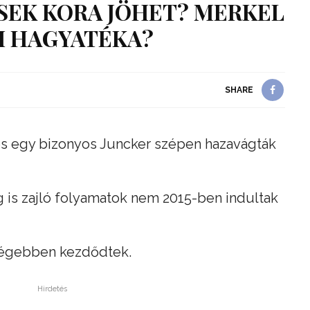
EK KORA JÖHET? MERKEL
I HAGYATÉKA?
SHARE
és egy bizonyos Juncker szépen hazavágták
g is zajló folyamatok nem 2015-ben indultak
régebben kezdődtek.
Hirdetés