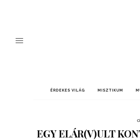
ÉRDEKES VILÁG
MISZTIKUM
M
C
EGY ELÁR(V)ULT KON