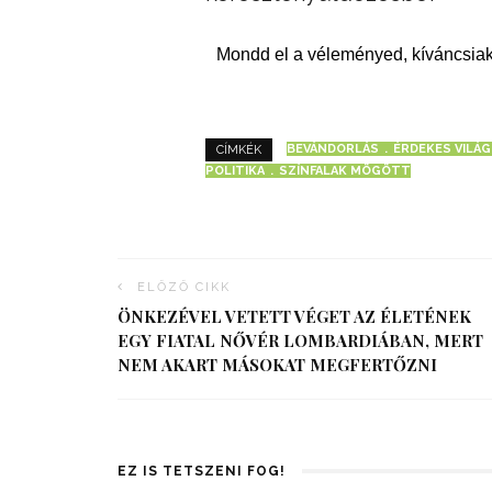
Mondd el a véleményed, kíváncsiak
BEVÁNDORLÁS
ÉRDEKES VILÁG
CÍMKÉK
POLITIKA
SZÍNFALAK MÖGÖTT
ELŐZŐ CIKK
ÖNKEZÉVEL VETETT VÉGET AZ ÉLETÉNEK
EGY FIATAL NŐVÉR LOMBARDIÁBAN, MERT
NEM AKART MÁSOKAT MEGFERTŐZNI
EZ IS TETSZENI FOG!