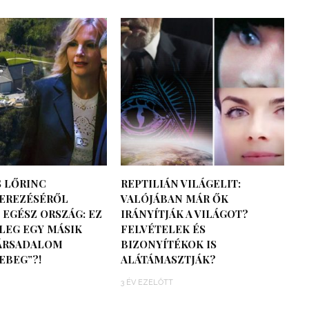
 LŐRINC
REPTILIÁN VILÁGELIT:
EREZÉSÉRŐL
VALÓJÁBAN MÁR ŐK
 EGÉSZ ORSZÁG: EZ
IRÁNYÍTJÁK A VILÁGOT?
LEG EGY MÁSIK
FELVÉTELEK ÉS
TÁRSADALOM
BIZONYÍTÉKOK IS
EBEG”?!
ALÁTÁMASZTJÁK?
3 ÉV EZELŐTT