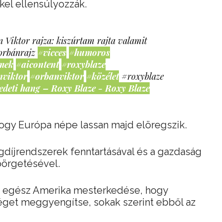
el ellensúlyozzák.
 Viktor rajza: kiszúrtam rajta valamit
orbánrajz
#vicces
#humoros
mek
#aicontent
#roxyblaze
nviktor
#orbanviktor
#közélet
#roxyblaze
edeti hang – Roxy Blaze - Roxy Blaze
ogy Európa népe lassan majd elöregszik.
gdíjrendszerek fenntartásával és a gazdaság
pörgetésével.
z egész Amerika mesterkedése, hogy
éget meggyengítse, sokak szerint ebből az