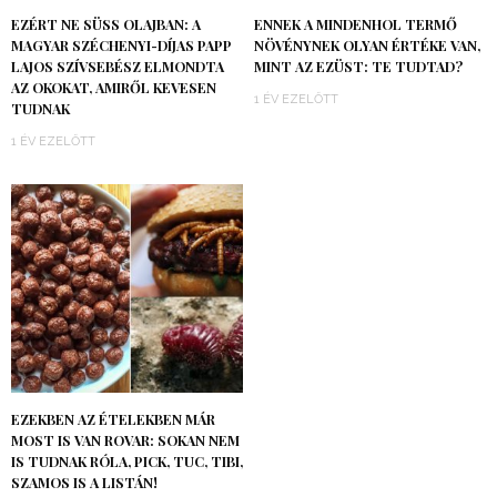
EZÉRT NE SÜSS OLAJBAN: A
ENNEK A MINDENHOL TERMŐ
MAGYAR SZÉCHENYI-DÍJAS PAPP
NÖVÉNYNEK OLYAN ÉRTÉKE VAN,
LAJOS SZÍVSEBÉSZ ELMONDTA
MINT AZ EZÜST: TE TUDTAD?
AZ OKOKAT, AMIRŐL KEVESEN
1 ÉV EZELŐTT
TUDNAK
1 ÉV EZELŐTT
EZEKBEN AZ ÉTELEKBEN MÁR
MOST IS VAN ROVAR: SOKAN NEM
IS TUDNAK RÓLA, PICK, TUC, TIBI,
SZAMOS IS A LISTÁN!