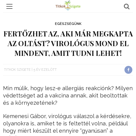
EGÉSZSÉGÜNK
FERTŐZHET AZ, AKI MÁR MEGKAPTA
AZ OLTÁST? VIROLÓGUS MOND EL
MINDENT, AMIT TUDNI LEHET!
TITKOK SZIGETE
5 ÉV EZELŐTT
Min múlik, hogy lesz-e allergiás reakciónk? Milyen
védettséget ad a vakcina annak, akit beoltottak
és a környezetének?
Kemenesi Gábor, virológus válaszol a kérdésekre,
olyanokra is, amiket te is feltettél volna, például
hogy miért készült el ennyire “gyanúsan” a