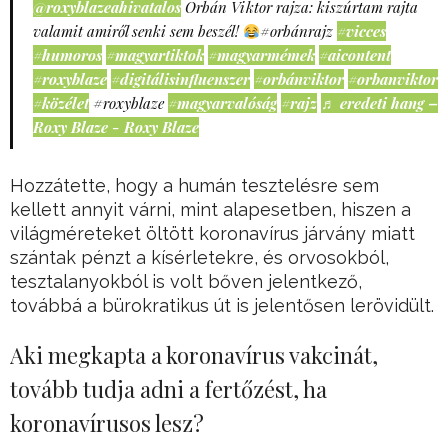
@roxyblazeahivatalos
Orbán Viktor rajza: kiszúrtam rajta
valamit amiről senki sem beszél!
#orbánrajz
#vicces
#humoros
#magyartiktok
#magyarmémek
#aicontent
#roxyblaze
#digitálisinfluenszer
#orbánviktor
#orbanviktor
#közélet
#roxyblaze
#magyarvalóság
#rajz
♬ eredeti hang –
Roxy Blaze - Roxy Blaze
Hozzátette, hogy a humán tesztelésre sem
kellett annyit várni, mint alapesetben, hiszen a
világméreteket öltött koronavírus járvány miatt
szántak pénzt a kísérletekre, és orvosokból,
tesztalanyokból is volt bőven jelentkező,
továbbá a bürokratikus út is jelentősen lerövidült.
Aki megkapta a koronavírus vakcinát,
tovább tudja adni a fertőzést, ha
koronavírusos lesz?