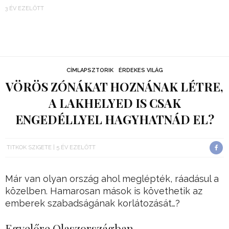
3 ÉV EZELŐTT
CÍMLAPSZTORIK
ÉRDEKES VILÁG
VÖRÖS ZÓNÁKAT HOZNÁNAK LÉTRE,
A LAKHELYED IS CSAK
ENGEDÉLLYEL HAGYHATNÁD EL?
TITKOK SZIGETE
5 ÉV EZELŐTT
Már van olyan ország ahol meglépték, ráadásul a
közelben. Hamarosan mások is követhetik az
emberek szabadságának korlátozását…?
Egyelőre Olaszországban