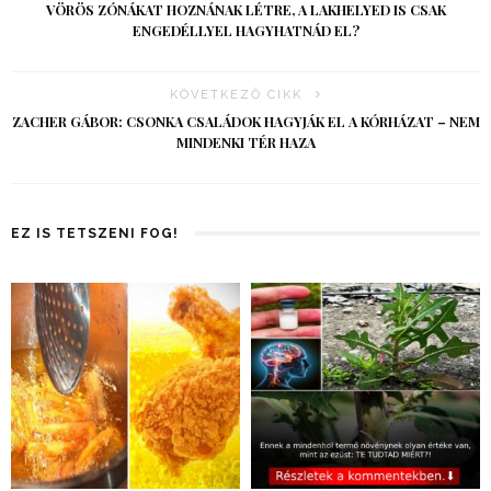
VÖRÖS ZÓNÁKAT HOZNÁNAK LÉTRE, A LAKHELYED IS CSAK
ENGEDÉLLYEL HAGYHATNÁD EL?
KÖVETKEZŐ CIKK
ZACHER GÁBOR: CSONKA CSALÁDOK HAGYJÁK EL A KÓRHÁZAT – NEM
MINDENKI TÉR HAZA
EZ IS TETSZENI FOG!