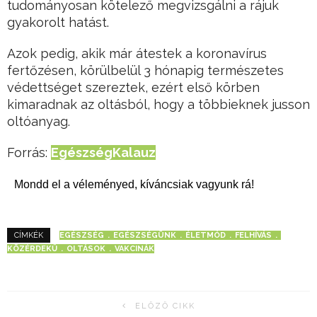
tudományosan kötelező megvizsgálni a rájuk
gyakorolt hatást.
Azok pedig, akik már átestek a koronavírus
fertőzésen, körülbelül 3 hónapig természetes
védettséget szereztek, ezért első körben
kimaradnak az oltásból, hogy a többieknek jusson
oltóanyag.
Forrás:
EgészségKalauz
Mondd el a véleményed, kíváncsiak vagyunk rá!
EGÉSZSÉG
EGÉSZSÉGÜNK
ÉLETMÓD
FELHÍVÁS
CÍMKÉK
KÖZÉRDEKŰ
OLTÁSOK
VAKCINÁK
ELŐZŐ CIKK