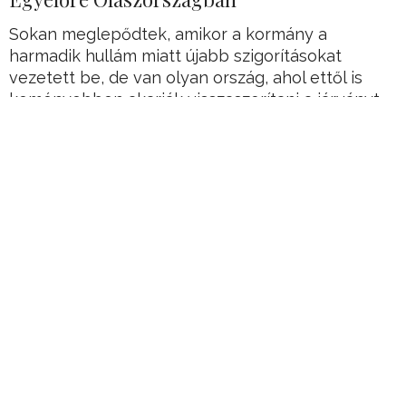
Sokan meglepődtek, amikor a kormány a
harmadik hullám miatt újabb szigorításokat
vezetett be, de van olyan ország, ahol ettől is
keményebben akarják visszaszorítani a járványt.
Az olasz kormány belátta, hogy erősen terjednek
a vírusvariánsok, amik ellen tenni kell valamit.
Hirdetés