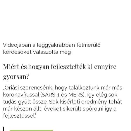
Videójában a leggyakrabban felmerülő
kérdéseket válaszolta meg.
Miért és hogyan fejlesztették ki ennyire
gyorsan?
„Óriási szerencsénk, hogy találkoztunk már más
koronavírussal (SARS-1 és MERS), így elég sok
tudás gyűlt össze. Sok kísérleti eredmény tehát
már készen állt, éveket sikerült spórolni így a
fejlesztéssel”.