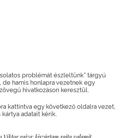
solatos problémát észleltünk” tárgyú
, de hamis honlapra vezetnek egy
szövegű hivatkozáson keresztül.
 kattintva egy következő oldalra vezet,
kártya adatait kérik.
 Viktor rajza: kiszúrtam rajta valamit