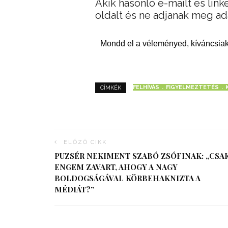
Akik hasonló e-mailt és link
oldalt és ne adjanak meg ad
Mondd el a véleményed, kíváncsiak
FELHÍVÁS
FIGYELMEZTETÉS
CÍMKÉK
ELŐZŐ CIKK
PUZSÉR NEKIMENT SZABÓ ZSÓFINAK: „CSA
ENGEM ZAVART, AHOGY A NAGY
BOLDOGSÁGÁVAL KÖRBEHAKNIZTA A
MÉDIÁT?”