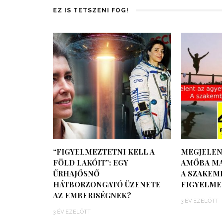
EZ IS TETSZENI FOG!
“FIGYELMEZTETNI KELL A
MEGJELEN
FÖLD LAKÓIT”: EGY
AMŐBA MA
ŰRHAJŐSNŐ
A SZAKEM
HÁTBORZONGATÓ ÜZENETE
FIGYELME
AZ EMBERISÉGNEK?
3 ÉV EZELŐTT
3 ÉV EZELŐTT