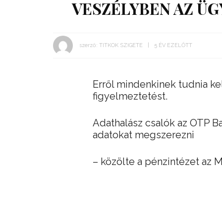
VESZÉLYBEN AZ ÜG
szerző:
TITKOK SZIGETE
5 ÉV EZELŐTT
Erről mindenkinek tudnia ke
figyelmeztetést.
Adathalász csalók az OTP Ba
adatokat megszerezni
– közölte a pénzintézet az 