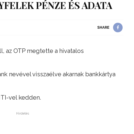
YFELEK PÉNZE ÉS ADATA
SHARE
ll, az OTP megtette a hivatalos
nk nevével visszaélve akarnak bankkártya
MTI-vel kedden.
Hirdetés