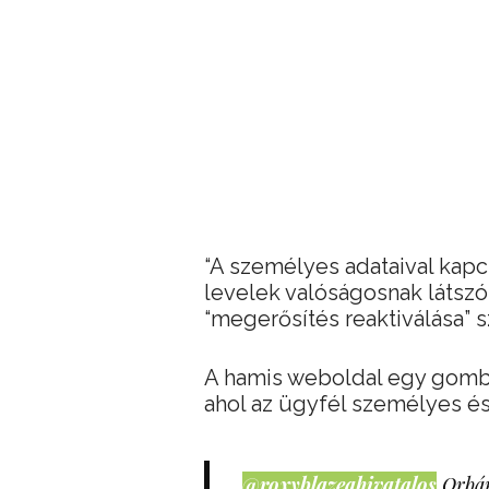
“A személyes adataival kapc
levelek valóságosnak látszó
“megerősítés reaktiválása” 
A hamis weboldal egy gombra
ahol az ügyfél személyes és 
@roxyblazeahivatalos
Orbán