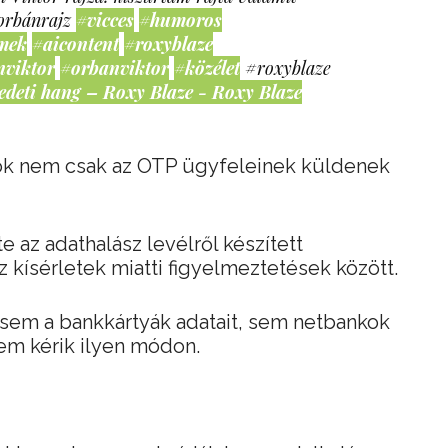
orbánrajz
#vicces
#humoros
mek
#aicontent
#roxyblaze
nviktor
#orbanviktor
#közélet
#roxyblaze
edeti hang – Roxy Blaze - Roxy Blaze
alók nem csak az OTP ügyfeleinek küldenek
e az adathalász levélről készített
 kísérletek miatti figyelmeztetések között.
: sem a bankkártyák adatait, sem netbankok
nem kérik ilyen módon.