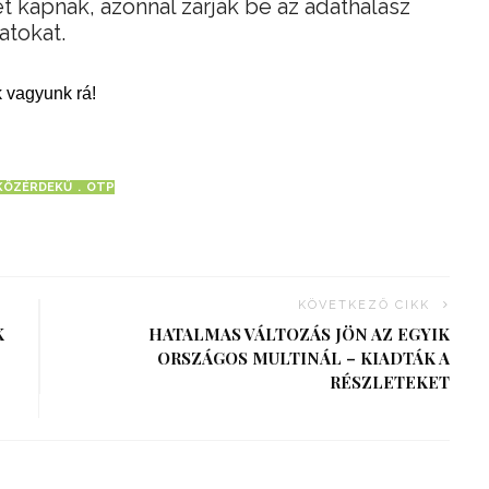
et kapnak, azonnal zárják be az adathalász
atokat.
 vagyunk rá!
KÖZÉRDEKŰ
OTP
KÖVETKEZŐ CIKK
K
HATALMAS VÁLTOZÁS JÖN AZ EGYIK
ORSZÁGOS MULTINÁL – KIADTÁK A
RÉSZLETEKET