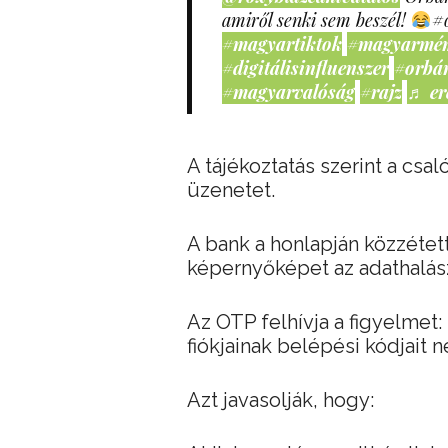
amiről senki sem beszél!
#
#magyartiktok
#magyarmé
#digitálisinfluenszer
#orbá
#magyarvalóság
#rajz
♬ er
A tájékoztatás szerint a cs
üzenetet.
A bank a honlapján közzétett
képernyőképet az adathalász
Az OTP felhívja a figyelmet
fiókjainak belépési kódjait 
Azt javasolják, hogy: