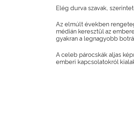
Elég durva szavak, szerinte
Az elmúlt években rengeteg
médián keresztül az embere
gyakran a legnagyobb botrán
A celeb párocskák aljas kép
emberi kapcsolatokról kialak