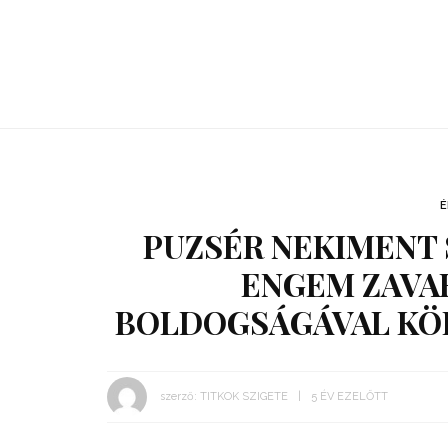
É
PUZSÉR NEKIMENT 
ENGEM ZAVAR
BOLDOGSÁGÁVAL KÖR
szerző:
TITKOK SZIGETE
5 ÉV EZELŐTT