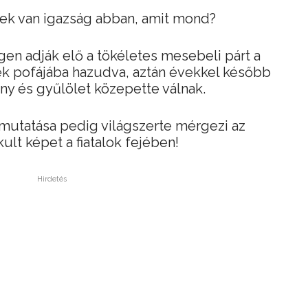
tek van igazság abban, amit mond?
en adják elő a tökéletes mesebeli párt a
k pofájába hazudva, aztán évekkel később
y és gyűlölet közepette válnak.
mutatása pedig világszerte mérgezi az
ult képet a fiatalok fejében!
Hirdetés