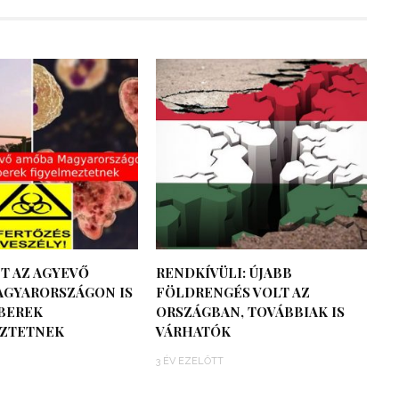
T AZ AGYEVŐ
RENDKÍVÜLI: ÚJABB
GYARORSZÁGON IS
FÖLDRENGÉS VOLT AZ
BEREK
ORSZÁGBAN, TOVÁBBIAK IS
ZTETNEK
VÁRHATÓK
3 ÉV EZELŐTT