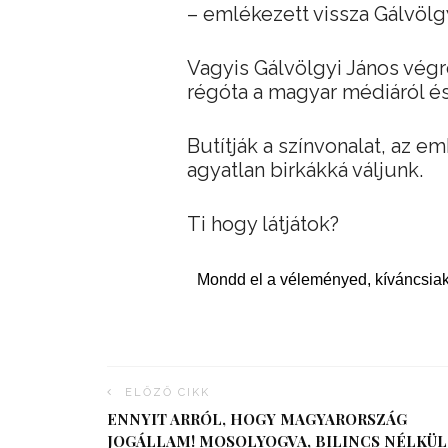
– emlékezett vissza Gálvölg
Vagyis Gálvölgyi János vég
régóta a magyar médiáról és
Butítják a színvonalat, az 
agyatlan birkákká váljunk.
Ti hogy látjátok?
Mondd el a véleményed, kíváncsiak
ELŐZŐ CIKK
ENNYIT ARRÓL, HOGY MAGYARORSZÁG
JOGÁLLAM! MOSOLYOGVA, BILINCS NÉLKÜL