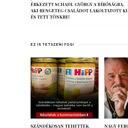
ÉRKEZETT SCHADL GYÖRGY A BÍRÓSÁGRA,
AKI RENGETEG CSALÁDOT LAKOLTATOTT KI
ÉS TETT TÖNKRE!
EZ IS TETSZENI FOG!
SZÁNDÉKOSAN TEHETTEK
NAGY FERÓ