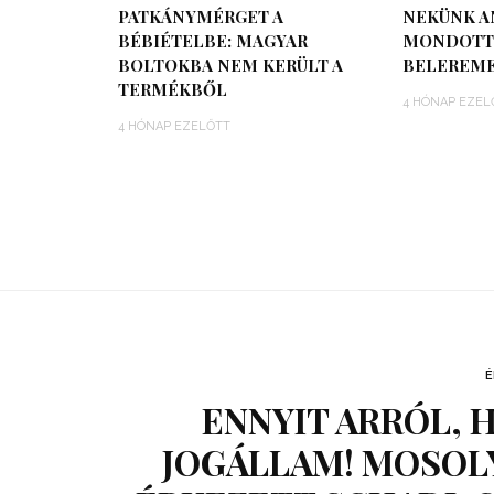
PATKÁNYMÉRGET A
NEKÜNK A
BÉBIÉTELBE: MAGYAR
MONDOTT 
BOLTOKBA NEM KERÜLT A
BELEREME
TERMÉKBŐL
4 HÓNAP EZEL
4 HÓNAP EZELŐTT
É
ENNYIT ARRÓL,
JOGÁLLAM! MOSOLY