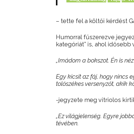
– tette fel a költői kérdést 
Humorral fűszerezve jegyez
kategóriát” is, ahol időse
„Imádom a bokszot. Én is né
Egy kicsit az fáj, hogy nincs 
tolószékes versenyzőt, akik
-jegyzete meg vitriolos kirti
„Ez világjelenség. Egyre jobb
tévében.