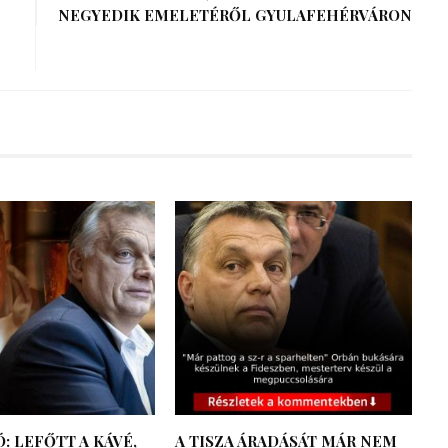
NEGYEDIK EMELETÉRŐL GYULAFEHÉRVÁRON
: LEFŐTT A KÁVÉ,
A TISZA ÁRADÁSÁT MÁR NEM