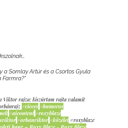
kszolnak…
ogy a Somlay Artúr és a Csortos Gyula
a Farmra?”
 Viktor rajza: kiszúrtam rajta valamit
orbánrajz
#vicces
#humoros
mek
#aicontent
#roxyblaze
nviktor
#orbanviktor
#közélet
#roxyblaze
edeti hang – Roxy Blaze - Roxy Blaze