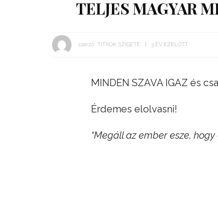
TELJES MAGYAR M
szerző:
TITKOK SZIGETE
3 ÉV EZELŐTT
MINDEN SZAVA IGAZ és csak 
Érdemes elolvasni!
“Megáll az ember esze, hogy 