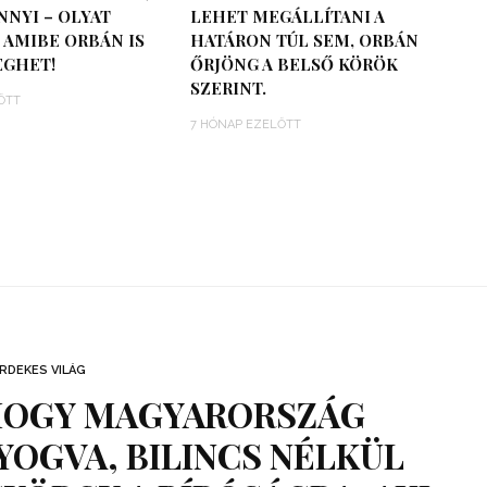
NNYI – OLYAT
LEHET MEGÁLLÍTANI A
AMIBE ORBÁN IS
HATÁRON TÚL SEM, ORBÁN
GHET!
ŐRJÖNG A BELSŐ KÖRÖK
SZERINT.
ŐTT
7 HÓNAP EZELŐTT
RDEKES VILÁG
 HOGY MAGYARORSZÁG
OGVA, BILINCS NÉLKÜL