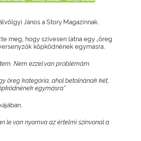
Gálvölgyi János a Story Magazinnak.
te meg, hogy szívesen látna egy „öreg
bb versenyzők köpködnének egymásra.
ztem. Nem ezzel van problémám.
egy öreg kategória, ahol betolnának két,
 köpködnének egymásra”
kájában.
an le van nyomva az értelmi színvonal a