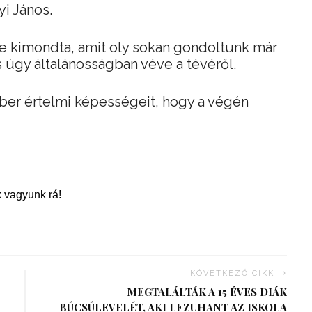
yi János.
re kimondta, amit oly sokan gondoltunk már
 úgy általánosságban véve a tévéről.
ember értelmi képességeit, hogy a végén
 vagyunk rá!
KÖVETKEZŐ CIKK
MEGTALÁLTÁK A 15 ÉVES DIÁK
BÚCSÚLEVELÉT, AKI LEZUHANT AZ ISKOLA