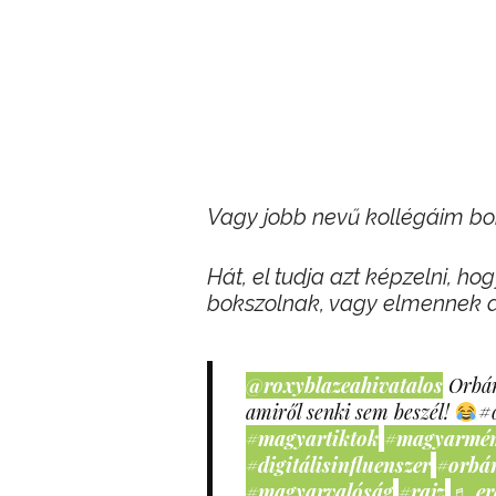
Vagy jobb nevű kollégáim bo
Hát, el tudja azt képzelni, h
bokszolnak, vagy elmennek 
@roxyblazeahivatalos
Orbán
amiről senki sem beszél!
#
#magyartiktok
#magyarmé
#digitálisinfluenszer
#orbá
#magyarvalóság
#rajz
♬ er