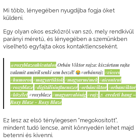
Mi több, lényegében nyugdíjba fogja őket
küldeni.
Egy olyan okos eszközről van szó, mely rendkívül
parányi méretű, és lényegében a szemünkben
viselhető egyfajta okos kontaktlencseként.
@roxyblazeahivatalos
Orbán Viktor rajza: kiszúrtam rajta
valamit amiről senki sem beszél!
#orbánrajz
#vicces
#humoros
#magyartiktok
#magyarmémek
#aicontent
#roxyblaze
#digitálisinfluenszer
#orbánviktor
#orbanviktor
#közélet
#roxyblaze
#magyarvalóság
#rajz
♬ eredeti hang –
Roxy Blaze - Roxy Blaze
Ez lesz az első ténylegesen “megokosított”,
mindent tudó lencse, amit könnyedén lehet majd
betenni és kivenni.