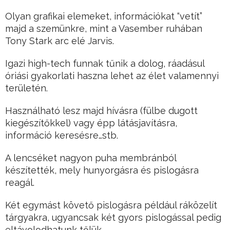
Olyan grafikai elemeket, információkat “vetít”
majd a szemünkre, mint a Vasember ruhában
Tony Stark arc elé Jarvis.
Igazi high-tech funnak tűnik a dolog, ráadásul
óriási gyakorlati haszna lehet az élet valamennyi
területén.
Használható lesz majd hívásra (fülbe dugott
kiegészítőkkel) vagy épp látásjavításra,
információ keresésre…stb.
A lencséket nagyon puha membránból
készítették, mely hunyorgásra és pislogásra
reagál.
Két egymást követő pislogásra például ráközelít
tárgyakra, ugyancsak két gyors pislogással pedig
eltávolodhatunk tőlük.