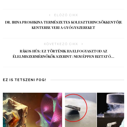
ELŐZŐ CIKK
DR. IRINA PROSHKINA TERMÉSZETES KOLESZTERINCSÖKKENTŐJE
KENTERBE VERI A GYÓGYSZEREKET
KÖVETKEZŐ CIKK
RÁKOS HÚS: EZ TÖRTÉNIK HA ELFOGYASZTOD AZ
ÉLELMISZERMÉRNÖKÖK SZERINT: NEM ÉPPEN BIZTATÓ…
EZ IS TETSZENI FOG!