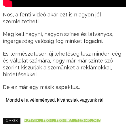
Nos, a fenti videó akár ezt is n agyon jól
szemléltetheti.
Meg kell hagyni, nagyon színes és látványos,
ingergazdag valóság fog minket fogadni.
És természetesen új lehetőség lesz minden cég
és vállalat számára, hogy már-már szinte szó
szerint kiszúrják a szemünket a reklámokkal,
hirdetésekkel.
De ez már egy másik aspektus…
Mondd el a véleményed, kíváncsiak vagyunk rá!
KÜTYÜK
TECH
TECHNIKA
TECHNOLÓGIA
CÍMKÉK