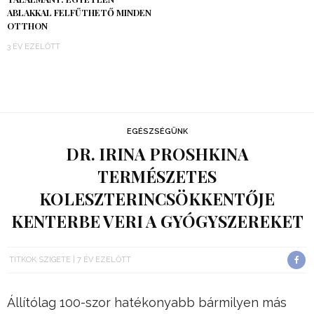
ABLAKKAL FELFŰTHETŐ MINDEN
OTTHON
3 ÉV EZELŐTT
EGÉSZSÉGÜNK
DR. IRINA PROSHKINA
TERMÉSZETES
KOLESZTERINCSÖKKENTŐJE
KENTERBE VERI A GYÓGYSZEREKET
TITKOK SZIGETE
7 ÉV EZELŐTT
Állítólag 100-szor hatékonyabb bármilyen más