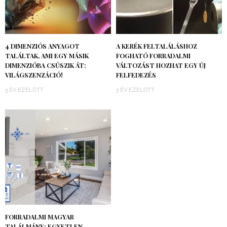
4 DIMENZIÓS ANYAGOT
A KERÉK FELTALÁLÁSHOZ
TALÁLTAK, AMI EGY MÁSIK
FOGHATÓ FORRADALMI
DIMENZIÓBA CSÚSZIK ÁT:
VÁLTOZÁST HOZHAT EGY ÚJ
VILÁGSZENZÁCIÓ!
FELFEDEZÉS
3 ÉV EZELŐTT
3 ÉV EZELŐTT
FORRADALMI MAGYAR
TALÁLMÁNY: EGYETLEN