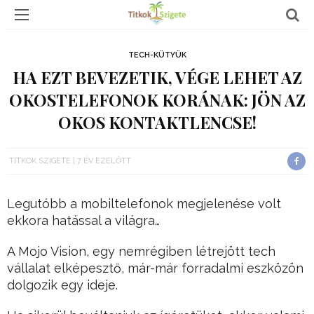
TECH-KÜTYÜK
HA EZT BEVEZETIK, VÉGE LEHET AZ
OKOSTELEFONOK KORÁNAK: JÖN AZ
OKOS KONTAKTLENCSE!
TITKOK SZIGETE
7 ÉV EZELŐTT
Legutóbb a mobiltelefonok megjelenése volt
ekkora hatással a világra…
A Mojo Vision, egy nemrégiben létrejött tech
vállalat elképesztő, már-már forradalmi eszközön
dolgozik egy ideje.