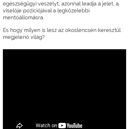
egészségügyi veszélyt, azonnal leadja a jelet, a
viselője pozíciójával a legközelebbi
mentőállomásra.
És hogy milyen is lesz az okoslencsén keresztül
megjelenő világ?