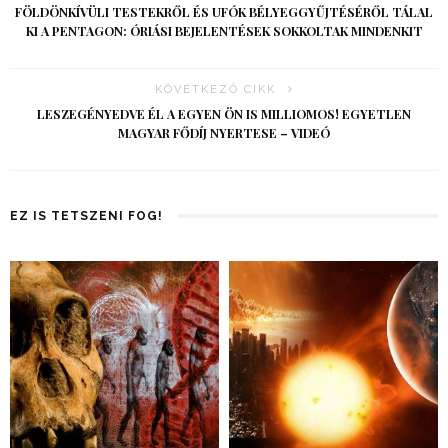
FÖLDÖNKÍVÜLI TESTEKRŐL ÉS UFÓK BÉLYEGGYŰJTÉSÉRŐL TÁLAL
KI A PENTAGON: ÓRIÁSI BEJELENTÉSEK SOKKOLTAK MINDENKIT
KÖVETKEZŐ CIKK
LESZEGÉNYEDVE ÉL A EGYEN ÖN IS MILLIOMOS! EGYETLEN
MAGYAR FŐDÍJ NYERTESE – VIDEÓ
EZ IS TETSZENI FOG!