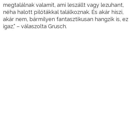
megtalálnak valamit, ami leszállt vagy lezuhant,
néha halott pilótákkal találkoznak. És akár hiszi,
akár nem, bármilyen fantasztikusan hangzik is, ez
igaz,” – válaszolta Grusch.
A Pentagon hamarosan
nyilvánosságra hozza az ufók
létezését
Az amerikai szenátus többségének vezetője,
Chuck Schumer szilárdan hiszi, hogy az Egyesült
Államok kormánya UFO-k bizonyítékait és nem
emberi intelligencia jeleit rejtette el. Július 13-án a
szenátorok egy kétpárti csoportjával együtt
olyan jogszabályokat mutatott be, amelyek célja
ezen aggodalmak kezelése és az átláthatóság
előmozdítása.