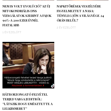
NEM IS VOLT EVOLÚCIÓ? AZ ÚJ
NAPKITÖRÉSEK VESZÉLYÉRE
MITOKONDRIÁLIS DNS
FIGYELMEZTET A NASA:
VIZSGÁLATOK SZERINT A FAJOK
TÉNYLEG JÖN A VILÁGVÉGE 24
90%-A 200 EZER ÉVNÉL
ÓRÁN BELÜL?
FIATALABB
2 ÉV EZELŐTT
1 ÉV EZELŐTT
HÁTBORZONGATÓ FELVÉTEL
TERJED VARGA JUDITRÓL:
“LÁTSZIK HOGY EMÉSZTETTE A
LELKIISMERET”