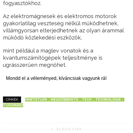
fogyasztókhoz.
Az elektromágnesek és elektromos motorok
gyakorlatilag veszteség nélkül működhetnek,
villámgyorsan elterjedhetnek az olyan árammal
működő közlekedési eszközök,
mint például a maglev vonatok és a
kvantumszámítógépek teljesítménye is
ugrásszerűen megnőhet.
Mondd el a véleményed, kíváncsiak vagyunk rá!
HIHETETLEN
MEGDÖBBENTŐ
TECH
TECHNOLÓGIA
CÍMKÉK
TUDOMÁNY
ELŐZŐ CIKK