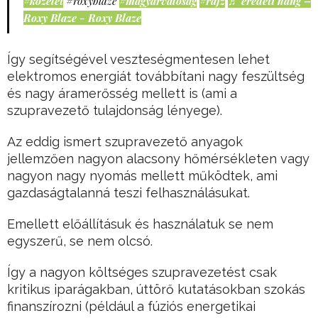
#közélet
#roxyblaze
#magyarvalóság
#rajz
♬ eredeti hang –
Roxy Blaze - Roxy Blaze
Így segítségével veszteségmentesen lehet
elektromos energiát továbbítani nagy feszültség
és nagy áramerősség mellett is (ami a
szupravezető tulajdonság lényege).
Az eddig ismert szupravezető anyagok
jellemzően nagyon alacsony hőmérsékleten vagy
nagyon nagy nyomás mellett működtek, ami
gazdaságtalanná teszi felhasználásukat.
Emellett előállításuk és használatuk se nem
egyszerű, se nem olcsó.
Így a nagyon költséges szupravezetést csak
kritikus iparágakban, úttörő kutatásokban szokás
finanszírozni (például a fúziós energetikai