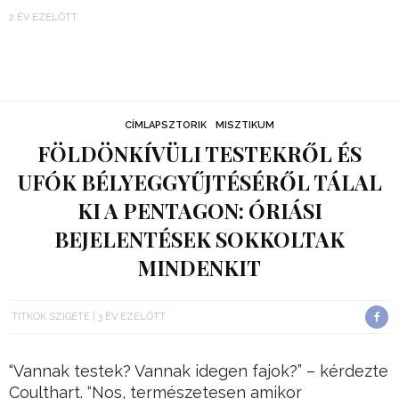
2 ÉV EZELŐTT
CÍMLAPSZTORIK
MISZTIKUM
FÖLDÖNKÍVÜLI TESTEKRŐL ÉS
UFÓK BÉLYEGGYŰJTÉSÉRŐL TÁLAL
KI A PENTAGON: ÓRIÁSI
BEJELENTÉSEK SOKKOLTAK
MINDENKIT
TITKOK SZIGETE
3 ÉV EZELŐTT
“Vannak testek? Vannak idegen fajok?” – kérdezte
Coulthart. “Nos, természetesen amikor