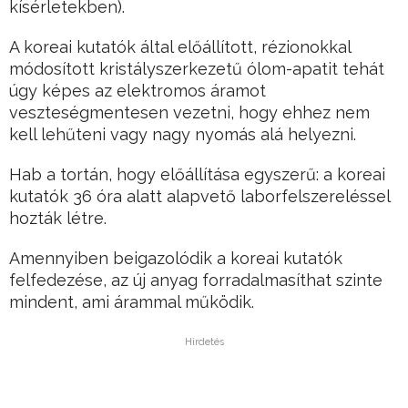
kísérletekben).
A koreai kutatók által előállított, rézionokkal
módosított kristályszerkezetű ólom-apatit tehát
úgy képes az elektromos áramot
veszteségmentesen vezetni, hogy ehhez nem
kell lehűteni vagy nagy nyomás alá helyezni.
Hab a tortán, hogy előállítása egyszerű: a koreai
kutatók 36 óra alatt alapvető laborfelszereléssel
hozták létre.
Amennyiben beigazolódik a koreai kutatók
felfedezése, az új anyag forradalmasíthat szinte
mindent, ami árammal működik.
Hirdetés