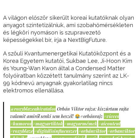
A világon először sikerült koreai kutatóknak olyan
anyagot szintetizálniuk, ami szobahőmérsékleten
és légköri nyomáson is szupravezető
képességekkel bír, írja a NextBigFuture.
A szöuli Kvantumenergetikai Kutatóközpont és a
Korea Egyetem kutatói, Sukbae Lee, Ji-Hoon Kim
és Young-Wan Kwon által a Condensed Matter
folyóiratban közzétett tanulmány szerint az LK-
99 kódnevű anyagnak gyakorlatilag nincs
elektromos ellenállása.
@roxyblazeahivatalos
Orbán Viktor rajza: kiszúrtam rajta
valamit amiről senki sem beszél!
#orbánrajz
#vicces
#humoros
#magyartiktok
#magyarmémek
#aicontent
#roxyblaze
#digitálisinfluenszer
#orbánviktor
#orbanviktor