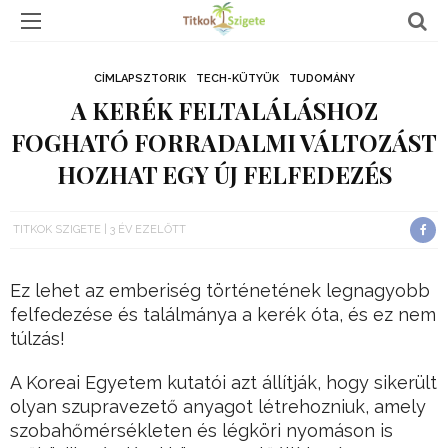
CÍMLAPSZTORIK
TECH-KÜTYÜK
TUDOMÁNY
A KERÉK FELTALÁLÁSHOZ
FOGHATÓ FORRADALMI VÁLTOZÁST
HOZHAT EGY ÚJ FELFEDEZÉS
TITKOK SZIGETE
3 ÉV EZELŐTT
Ez lehet az emberiség történetének legnagyobb
felfedezése és találmánya a kerék óta, és ez nem
túlzás!
A Koreai Egyetem kutatói azt állítják, hogy sikerült
olyan szupravezető anyagot létrehozniuk, amely
szobahőmérsékleten és légköri nyomáson is