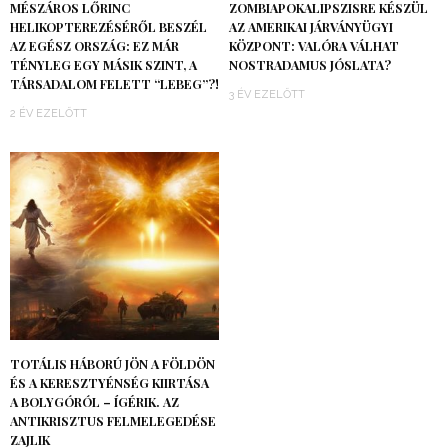
MÉSZÁROS LŐRINC
ZOMBIAPOKALIPSZISRE KÉSZÜL
HELIKOPTEREZÉSÉRŐL BESZÉL
AZ AMERIKAI JÁRVÁNYÜGYI
AZ EGÉSZ ORSZÁG: EZ MÁR
KÖZPONT: VALÓRA VÁLHAT
TÉNYLEG EGY MÁSIK SZINT, A
NOSTRADAMUS JÓSLATA?
TÁRSADALOM FELETT “LEBEG”?!
3 ÉV EZELŐTT
2 ÉV EZELŐTT
TOTÁLIS HÁBORÚ JÖN A FÖLDÖN
ÉS A KERESZTYÉNSÉG KIIRTÁSA
A BOLYGÓRÓL – ÍGÉRIK. AZ
ANTIKRISZTUS FELMELEGEDÉSE
ZAJLIK