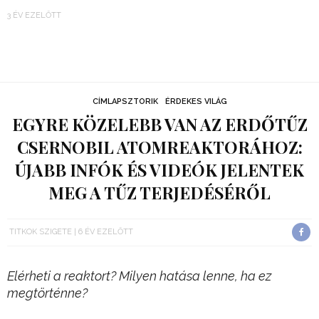
3 ÉV EZELŐTT
CÍMLAPSZTORIK
ÉRDEKES VILÁG
EGYRE KÖZELEBB VAN AZ ERDŐTŰZ
CSERNOBIL ATOMREAKTORÁHOZ:
ÚJABB INFÓK ÉS VIDEÓK JELENTEK
MEG A TŰZ TERJEDÉSÉRŐL
TITKOK SZIGETE
6 ÉV EZELŐTT
Elérheti a reaktort? Milyen hatása lenne, ha ez
megtörténne?