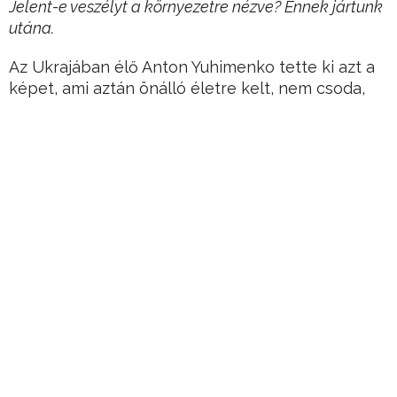
Jelent-e veszélyt a környezetre nézve? Ennek jártunk
utána.
Az Ukrajában élő Anton Yuhimenko tette ki azt a
képet, ami aztán önálló életre kelt, nem csoda,
mert tényleg nem messzire Csernobil reaktorától
készült, és ezen már látni a távolban – vagy
annyira nem is távol – tomboló tűz nyomait.
Hirdetés