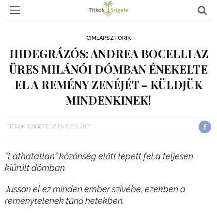
CÍMLAPSZTORIK
HIDEGRÁZÓS: ANDREA BOCELLI AZ
ÜRES MILÁNÓI DÓMBAN ÉNEKELTE
EL A REMÉNY ZENÉJÉT – KÜLDJÜK
MINDENKINEK!
TITKOK SZIGETE
6 ÉV EZELŐTT
“Láthatatlan” közönség előtt lépett fel,a teljesen
kiürült dómban.
Jusson el ez minden ember szívébe, ezekben a
reménytelenek tűnő hetekben.