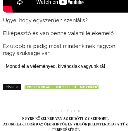
Ugye, hogy egyszerűen szeniális?
Elképesztő és van benne valami lélekemelő.
Ez utóbbira pedig most mindenkinek nagyon
nagy szüksége van.
Mondd el a véleményed, kíváncsiak vagyunk rá!
ÉRDEKES VILÁG
HIHETETLEN
MOTIVÁCIÓ
CÍMKÉK
ELŐZŐ CIKK
EGYRE KÖZELEBB VAN AZ ERDŐTŰZ CSERNOBIL
ATOMREAKTORÁHOZ: ÚJABB INFÓK ÉS VIDEÓK JELENTEK MEG A TŰZ
TERJEDÉSÉRŐL