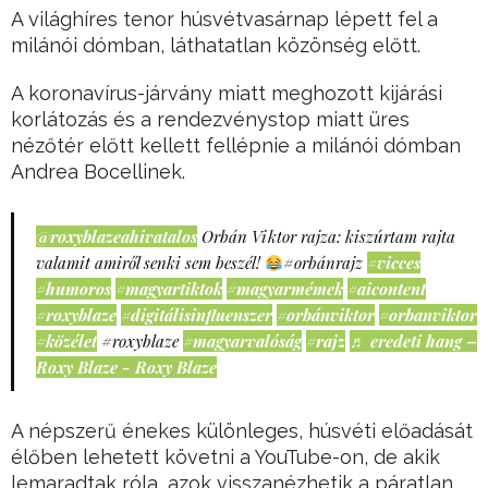
A világhíres tenor húsvétvasárnap lépett fel a
milánói dómban, láthatatlan közönség előtt.
A koronavírus-járvány miatt meghozott kijárási
korlátozás és a rendezvénystop miatt üres
nézőtér előtt kellett fellépnie a milánói dómban
Andrea Bocellinek.
@roxyblazeahivatalos
Orbán Viktor rajza: kiszúrtam rajta
valamit amiről senki sem beszél!
#orbánrajz
#vicces
#humoros
#magyartiktok
#magyarmémek
#aicontent
#roxyblaze
#digitálisinfluenszer
#orbánviktor
#orbanviktor
#közélet
#roxyblaze
#magyarvalóság
#rajz
♬ eredeti hang –
Roxy Blaze - Roxy Blaze
A népszerű énekes különleges, húsvéti előadását
élőben lehetett követni a YouTube-on, de akik
lemaradtak róla, azok visszanézhetik a páratlan