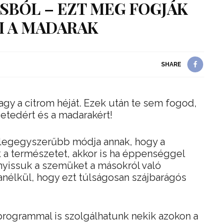
SBÓL – EZT MEG FOGJÁK
I A MADARAK
SHARE
agy a citrom héját. Ezek után te sem fogod,
zetedért és a madarakért!
k legegyszerűbb módja annak, hogy a
 a természetet, akkor is ha éppenséggel
nyissuk a szemüket a másokról való
nélkül, hogy ezt túlságosan szájbarágós
programmal is szolgálhatunk nekik azokon a