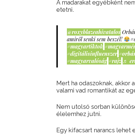
A madarakat egyébként nem 
etetni.
@roxyblazeahivatalos
Orbán
amiről senki sem beszél!
#
#magyartiktok
#magyarmé
#digitálisinfluenszer
#orbá
#magyarvalóság
#rajz
♬ er
Mert ha odaszoknak, akkor 
valami vad romantikát az eg
Nem utolsó sorban különösen
élelemhez jutni.
Egy kifacsart narancs lehet