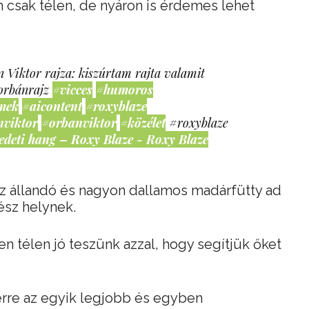
csak télen, de nyáron is érdemes lehet
 Viktor rajza: kiszúrtam rajta valamit
orbánrajz
#vicces
#humoros
mek
#aicontent
#roxyblaze
nviktor
#orbanviktor
#közélet
#roxyblaze
edeti hang – Roxy Blaze - Roxy Blaze
az állandó és nagyon dallamos madárfütty ad
ész helynek.
 télen jó teszünk azzal, hogy segítjük őket
 erre az egyik legjobb és egyben