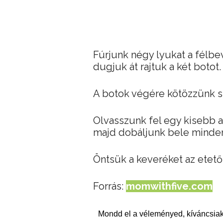
Fúrjunk négy lyukat a félbev
dugjuk át rajtuk a két botot.
A botok végére kötözzünk sp
Olvasszunk fel egy kisebb ada
majd dobáljunk bele minde
Öntsük a keveréket az ete
Forrás:
momwithfive.com
Mondd el a véleményed, kíváncsiak