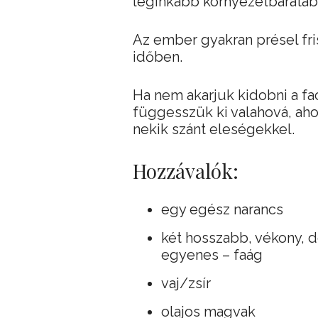
leginkább környezetbarátab
Az ember gyakran présel fri
időben.
Ha nem akarjuk kidobni a facs
függesszük ki valahová, aho
nekik szánt eleségekkel.
Hozzávalók:
egy egész narancs
két hosszabb, vékony, 
egyenes – faág
vaj/zsír
olajos magvak