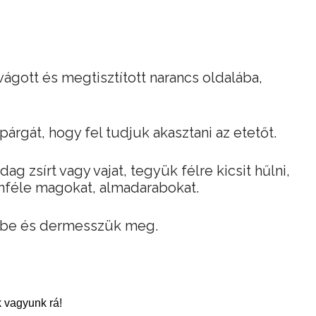
ágott és megtisztított narancs oldalába,
árgát, hogy fel tudjuk akasztani az etetőt.
g zsírt vagy vajat, tegyük félre kicsit hűlni,
nféle magokat, almadarabokat.
tőbe és dermesszük meg.
 vagyunk rá!