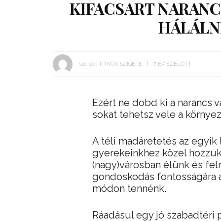
KIFACSART NARANC
HÁLÁLN
szerző:
TITKOK SZIGETE
7 ÉV EZELŐTT
Ezért ne dobd ki a narancs v
sokat tehetsz vele a környe
A téli madáretetés az egyi
gyerekeinkhez közel hozzuk
(nagy)városban élünk és fel
gondoskodás fontosságára a
módon tennénk.
Ráadásul egy jó szabadtéri 