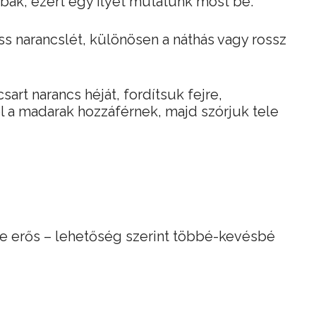
bak, ezért egy ilyet mutatunk most be.
ss narancslét, különösen a náthás vagy rossz
art narancs héját, fordítsuk fejre,
l a madarak hozzáférnek, majd szórjuk tele
de erős – lehetőség szerint többé-kevésbé