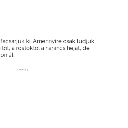
facsarjuk ki. Amennyire csak tudjuk,
től, a rostoktól a narancs héját, de
on át.
Hirdetés