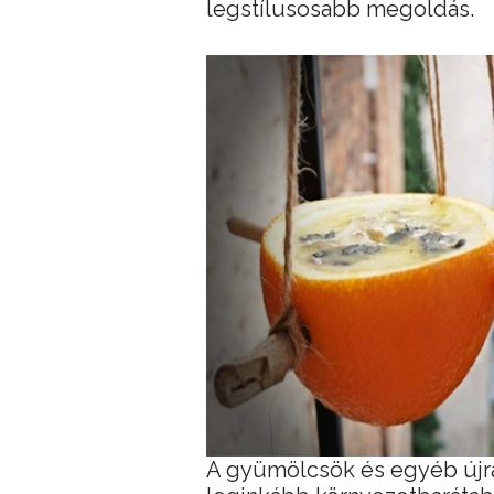
legstílusosabb megoldás.
A gyümölcsök és egyéb újra