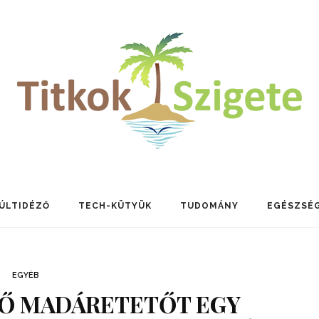
ÚLTIDÉZŐ
TECH-KÜTYÜK
TUDOMÁNY
EGÉSZSÉ
EGYÉB
NŐ MADÁRETETŐT EGY