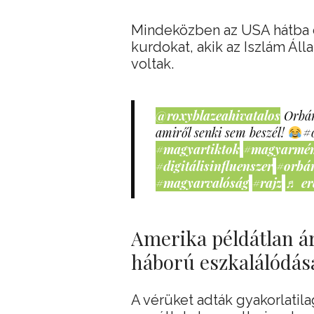
Mindeközben az USA hátba 
kurdokat, akik az Iszlám Ál
voltak.
@roxyblazeahivatalos
Orbán
amiről senki sem beszél!
#
#magyartiktok
#magyarmé
#digitálisinfluenszer
#orbá
#magyarvalóság
#rajz
♬ er
Amerika példátlan ár
háború eszkalálódás
A vérüket adták gyakorlatil