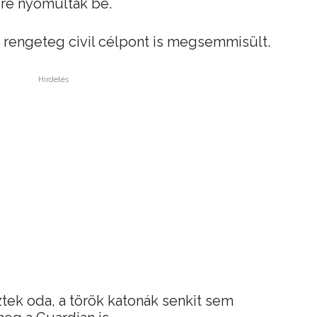
ire nyomultak be.
s rengeteg civil célpont is megsemmisült.
Hirdetés
ek oda, a török katonák senkit sem