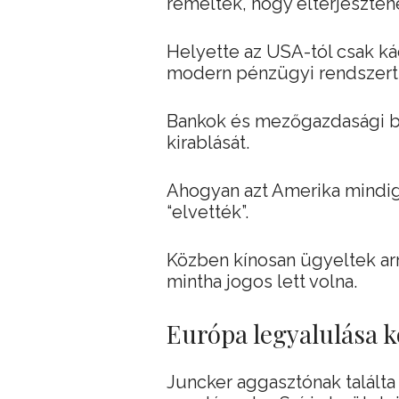
reméltek, hogy elterjeszten
Helyette az USA-tól csak ká
modern pénzügyi rendszert 
Bankok és mezőgazdasági bef
kirablását.
Ahogyan azt Amerika mindig i
“elvették”.
Közben kínosan ügyeltek arr
mintha jogos lett volna.
Európa legyalulása k
Juncker aggasztónak találta