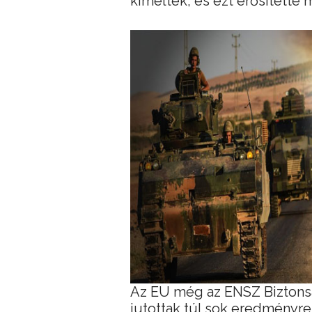
kíméltek, és ezt erősítette 
Az EU még az ENSZ Biztonsá
jutottak túl sok eredményr