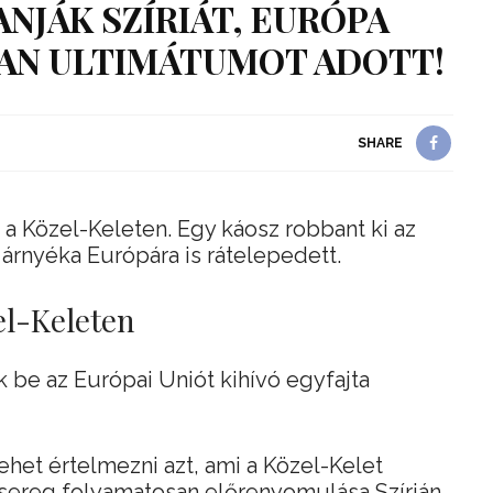
JÁK SZÍRIÁT, EURÓPA
AN ULTIMÁTUMOT ADOTT!
SHARE
a Közel-Keleten. Egy káosz robbant ki az
árnyéka Európára is rátelepedett.
l-Keleten
 be az Európai Uniót kihívó egyfajta
ehet értelmezni azt, ami a Közel-Kelet
adsereg folyamatosan előrenyomulása Szírián