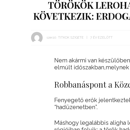
TÖRÖKÖK LEROHAN
KÖVETKEZIK: ERDOG
szerző:
TITKOK SZIGETE
7 ÉV EZELŐTT
Nem akármi van készülőben 
elmúlt időszakban,melynek 
Robbanáspont a Köze
Fenyegető erők jelentkeztek
“hadüzenetben”.
Máshogy legalábbis aligha l
régióiban folyik: a török h