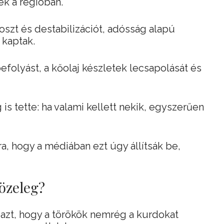
ek a régióban.
oszt és destabilizációt, adósság alapú
kaptak.
olyást, a kőolaj készletek lecsapolását és
s tette: ha valami kellett nekik, egyszerűen
a, hogy a médiában ezt úgy állítsák be,
özeleg?
 azt, hogy a törökök nemrég a kurdokat