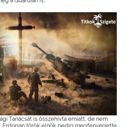
meg a Guardian is.
gi Tanácsát is összehívta emiatt, de nem
e, Erdogan török elnök pedig megfenyegette