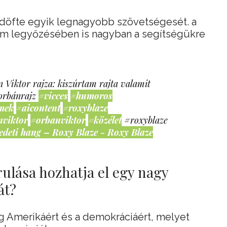
döfte egyik legnagyobb szövetségesét. a
lam legyőzésében is nagyban a segítségükre
 Viktor rajza: kiszúrtam rajta valamit
orbánrajz
#vicces
#humoros
mek
#aicontent
#roxyblaze
nviktor
#orbanviktor
#közélet
#roxyblaze
edeti hang – Roxy Blaze - Roxy Blaze
ulása hozhatja el egy nagy
át?
ag Amerikáért és a demokráciáért, melyet