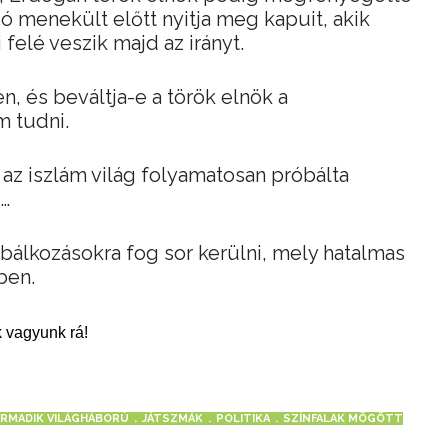
ió menekült előtt nyitja meg kapuit, akik
 felé veszik majd az irányt.
, és beváltja-e a török elnök a
 tudni.
 az iszlám világ folyamatosan próbálta
…
álkozásokra fog sor kerülni, mely hatalmas
ben.
 vagyunk rá!
RMADIK VILÁGHÁBORÚ
JÁTSZMÁK
POLITIKA
SZÍNFALAK MÖGÖTT