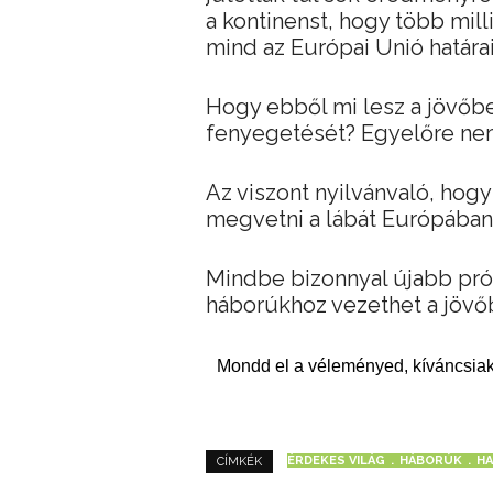
a kontinenst, hogy több mill
mind az Európai Unió határai
Hogy ebből mi lesz a jövőben
fenyegetését? Egyelőre nem
Az viszont nyilvánvaló, hogy
megvetni a lábát Európában
Mindbe bizonnyal újabb prób
háborúkhoz vezethet a jövő
Mondd el a véleményed, kíváncsiak
ÉRDEKES VILÁG
HÁBORÚK
HA
CÍMKÉK