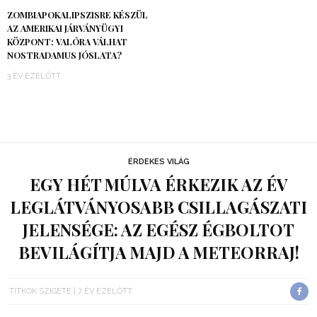
ZOMBIAPOKALIPSZISRE KÉSZÜL
AZ AMERIKAI JÁRVÁNYÜGYI
KÖZPONT: VALÓRA VÁLHAT
NOSTRADAMUS JÓSLATA?
3 ÉV EZELŐTT
ÉRDEKES VILÁG
EGY HÉT MÚLVA ÉRKEZIK AZ ÉV
LEGLÁTVÁNYOSABB CSILLAGÁSZATI
JELENSÉGE: AZ EGÉSZ ÉGBOLTOT
BEVILÁGÍTJA MAJD A METEORRAJ!
TITKOK SZIGETE
7 ÉV EZELŐTT