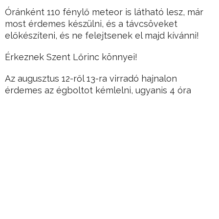
Óránként 110 fénylő meteor is látható lesz, már
most érdemes készülni, és a távcsöveket
előkészíteni, és ne felejtsenek el majd kívánni!
Érkeznek Szent Lőrinc könnyei!
Az augusztus 12-ről 13-ra virradó hajnalon
érdemes az égboltot kémlelni, ugyanis 4 óra
környékén óránként akár 110 hullócsillagban is
gyönyörködhetünk.
Hirdetés