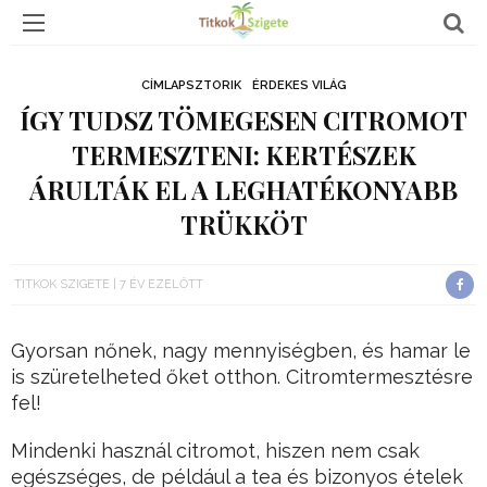
CÍMLAPSZTORIK
ÉRDEKES VILÁG
ÍGY TUDSZ TÖMEGESEN CITROMOT
TERMESZTENI: KERTÉSZEK
ÁRULTÁK EL A LEGHATÉKONYABB
TRÜKKÖT
TITKOK SZIGETE
7 ÉV EZELŐTT
Gyorsan nőnek, nagy mennyiségben, és hamar le
is szüretelheted őket otthon. Citromtermesztésre
fel!
Mindenki használ citromot, hiszen nem csak
egészséges, de például a tea és bizonyos ételek