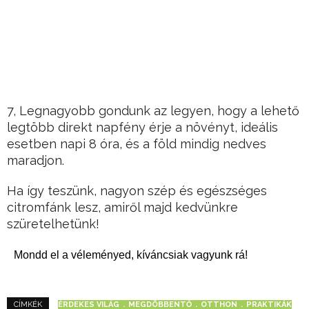
7, Legnagyobb gondunk az legyen, hogy a lehető
legtöbb direkt napfény érje a növényt, ideális
esetben napi 8 óra, és a föld mindig nedves
maradjon.
Ha így teszünk, nagyon szép és egészséges
citromfánk lesz, amiről majd kedvünkre
szüretelhetünk!
Mondd el a véleményed, kíváncsiak vagyunk rá!
ÉRDEKES VILÁG
MEGDÖBBENTŐ
OTTHON
PRAKTIKÁK
CÍMKÉK