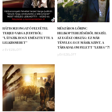
HÁTBORZONGATÓ FELVÉTEL
MÉSZÁROS LŐRINC
TERJED VARGA JUDITRÓL:
HELIKOPTEREZÉSÉRŐL BESZÉL
“LÁTSZIK HOGY EMÉSZTETTE A
AZ EGÉSZ ORSZÁG: EZ MÁR
LELKIISMERET”
TÉNYLEG EGY MÁSIK SZINT, A
TÁRSADALOM FELETT “LEBEG”?!
2 ÉV EZELŐTT
3 ÉV EZELŐTT