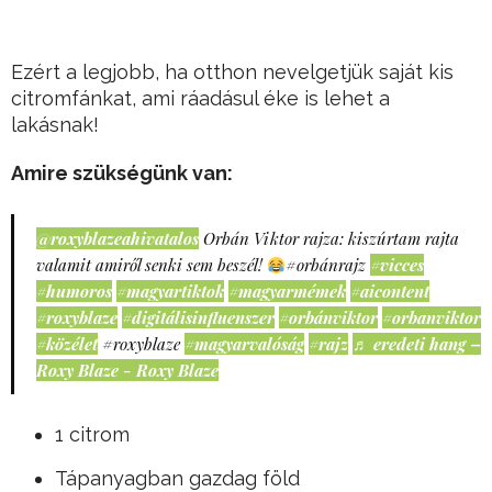
Ezért a legjobb, ha otthon nevelgetjük saját kis
citromfánkat, ami ráadásul éke is lehet a
lakásnak!
Amire szükségünk van:
@roxyblazeahivatalos
Orbán Viktor rajza: kiszúrtam rajta
valamit amiről senki sem beszél!
#orbánrajz
#vicces
#humoros
#magyartiktok
#magyarmémek
#aicontent
#roxyblaze
#digitálisinfluenszer
#orbánviktor
#orbanviktor
#közélet
#roxyblaze
#magyarvalóság
#rajz
♬ eredeti hang –
Roxy Blaze - Roxy Blaze
1 citrom
Tápanyagban gazdag föld