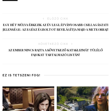
ELŐZŐ CIKK
EGY HÉT MÚLVA ÉRKEZIK AZ ÉV LEGLÁTVÁNYOSABB CSILLAGÁSZATI
JELENSÉGE: AZ EGÉSZ ÉGBOLTOT BEVILÁGÍTJA MAJD A METEORRAJ!
KÖVETKEZŐ CIKK
AZ EMBER NINCS RAJTA A KÖVETKEZŐ KATAKLIZMÁT TÚLÉLŐ
FAJOKAT TARTALMAZÓ LISTÁN!
EZ IS TETSZENI FOG!