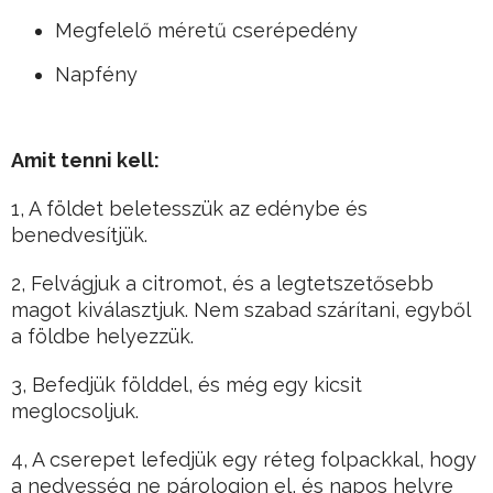
Megfelelő méretű cserépedény
Napfény
Amit tenni kell:
1, A földet beletesszük az edénybe és
benedvesítjük.
2, Felvágjuk a citromot, és a legtetszetősebb
magot kiválasztjuk. Nem szabad szárítani, egyből
a földbe helyezzük.
3, Befedjük földdel, és még egy kicsit
meglocsoljuk.
4, A cserepet lefedjük egy réteg folpackkal, hogy
a nedvesség ne párologjon el, és napos helyre