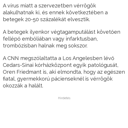
A vírus miatt a szervezetben vérrögök
alakulhatnak ki, és ennek következtében a
betegek 20-50 százalékát elvesztik.
A betegek ilyenkor végtagamputálást követően
fellépő embóliában vagy infarktusban,
trombózisban halnak meg sokszor.
A CNN megszólaltatta a Los Angelesben lévő
Cedars-Sinai kórházközpont egyik patológusát,
Oren Friedmant is, aki elmondta, hogy az egészen
fiatal, gyermekkorú pácienseknél is vérrögök
okozzák a halált.
Hirdetés