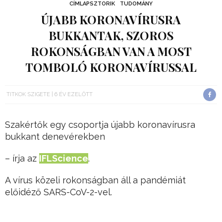
CÍMLAPSZTORIK
TUDOMÁNY
ÚJABB KORONAVÍRUSRA
BUKKANTAK, SZOROS
ROKONSÁGBAN VAN A MOST
TOMBOLÓ KORONAVÍRUSSAL
TITKOK SZIGETE
6 ÉV EZELŐTT
Szakértők egy csoportja újabb koronavírusra
bukkant denevérekben
– írja az
IFLScience
.
A vírus közeli rokonságban áll a pandémiát
előidéző SARS-CoV-2-vel.
Hirdetés