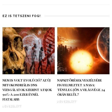
EZ IS TETSZENI FOG!
NEM IS VOLT EVOLÚCIÓ? AZ ÚJ
NAPKITÖRÉSEK VESZÉLYÉRE
MITOKONDRIÁLIS DNS
FIGYELMEZTET A NASA:
VIZSGÁLATOK SZERINT A FAJOK
TÉNYLEG JÖN A VILÁGVÉGE 24
90%-A 200 EZER ÉVNÉL
ÓRÁN BELÜL?
FIATALABB
2 ÉV EZELŐTT
1 ÉV EZELŐTT