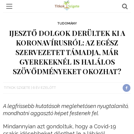
TUDOMÁNY
IJESZTŐ DOLGOK DERÜLTEK KI A
KORONAVÍRUSRÓL: AZ EGÉSZ
SZERVEZETET TÁMADJA, MÁR
GYEREKEKNÉL IS HALÁLOS
SZÖVŐDMÉNYEKET OKOZHAT?
TITKOK SZIGETE
6 ÉV EZELŐTT
A legfrissebb kutatások meglehetősen nyugtalanító,
mondhatni aggasztó képet festenek fel.
Mindannyian azt gondoltuk, hogy a Covid-19
csakis idősebbeket dönthet le a lábáról,