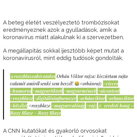
A beteg életét veszélyeztető trombózisokat
eredményeznek azok a gyulladások, amik a
koronavírus miatt alakulnak ki a szervezetben.
A megállapítás sokkal ijesztőbb képet mutat a
koronavírusról, mint eddig tudósok gondolták.
@roxyblazeahivatalos
Orbán Viktor rajza: kiszúrtam rajta
valamit amiről senki sem beszél!
#orbánrajz
#vicces
#humoros
#magyartiktok
#magyarmémek
#aicontent
#roxyblaze
#digitálisinfluenszer
#orbánviktor
#orbanviktor
#közélet
#roxyblaze
#magyarvalóság
#rajz
♬ eredeti hang –
Roxy Blaze - Roxy Blaze
A CNN kutatókat és gyakorló orvosokat