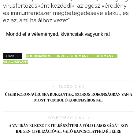
vírusfertőzésként kezdődik, az egész véredény-
és immunrendszer megbetegedésévé alakul, és
ez az, ami halálhoz vezet”.
Mondd el a véleményed, kíváncsiak vagyunk rá!
KOORNAVÍRUS
ORVOSTUDOMÁNY
TUDOMÁNY
CÍMKÉK
VILÁGJÁRVÁNY
ELŐZŐ CIKK
ÚJABB KORONAVÍRUSRA BUKKANTAK, SZOROS ROKONSÁGBAN VAN A
MOST TOMBOLÓ KORONAVÍRUSSAL
KÖVETKEZŐ CIKK
A VATIKÁN ELKEZDTE FELKÉSZÍTENI A FÖLD LAKOSSÁGÁT EGY
IDEGEN CIVILIZÁCIÓVAL VALÓ KAPCSOLATFELVÉTELRE