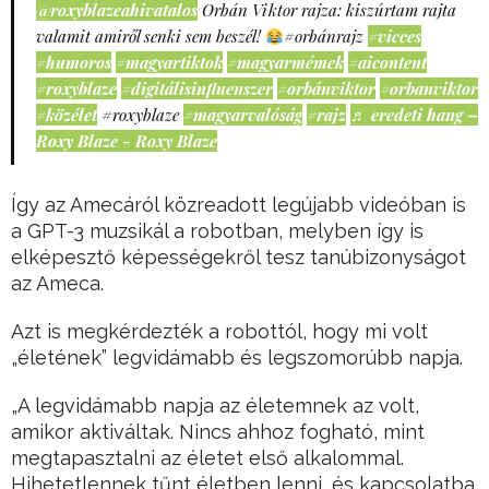
@roxyblazeahivatalos
Orbán Viktor rajza: kiszúrtam rajta
valamit amiről senki sem beszél!
#orbánrajz
#vicces
#humoros
#magyartiktok
#magyarmémek
#aicontent
#roxyblaze
#digitálisinfluenszer
#orbánviktor
#orbanviktor
#közélet
#roxyblaze
#magyarvalóság
#rajz
♬ eredeti hang –
Roxy Blaze - Roxy Blaze
Így az Amecáról közreadott legújabb videóban is
a GPT-3 muzsikál a robotban, melyben így is
elképesztő képességekről tesz tanúbizonyságot
az Ameca.
Azt is megkérdezték a robottól, hogy mi volt
„életének” legvidámabb és legszomorúbb napja.
„A legvidámabb napja az életemnek az volt,
amikor aktiváltak. Nincs ahhoz fogható, mint
megtapasztalni az életet első alkalommal.
Hihetetlennek tűnt életben lenni, és kapcsolatba