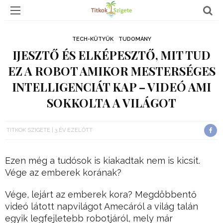
TECH-KÜTYÜK
TUDOMÁNY
IJESZTŐ ÉS ELKÉPESZTŐ, MIT TUD
EZ A ROBOT AMIKOR MESTERSÉGES
INTELLIGENCIÁT KAP – VIDEÓ AMI
SOKKOLTA A VILÁGOT
TITKOK SZIGETE
3 ÉV EZELŐTT
Ezen még a tudósok is kiakadtak nem is kicsit.
Vége az emberek korának?
Vége, lejárt az emberek kora? Megdöbbentő
videó látott napvilágot Amecáról a világ talán
egyik legfejletebb robotjáról, mely már