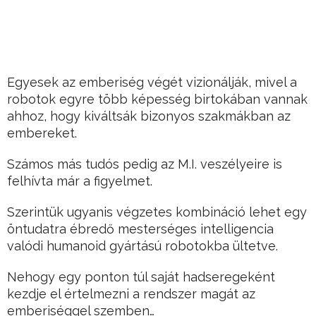
Egyesek az emberiség végét vizionálják, mivel a
robotok egyre több képesség birtokában vannak
ahhoz, hogy kiváltsák bizonyos szakmákban az
embereket.
Számos más tudós pedig az M.I. veszélyeire is
felhívta már a figyelmet.
Szerintük ugyanis végzetes kombináció lehet egy
öntudatra ébredő mesterséges intelligencia
valódi humanoid gyártású robotokba ültetve.
Nehogy egy ponton túl saját hadseregeként
kezdje el értelmezni a rendszer magát az
emberiséggel szemben…