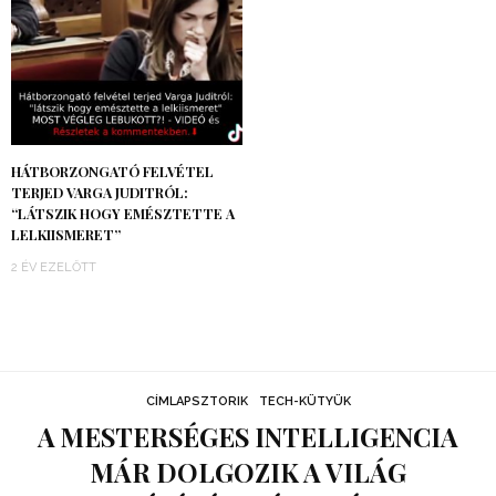
HÁTBORZONGATÓ FELVÉTEL
TERJED VARGA JUDITRÓL:
“LÁTSZIK HOGY EMÉSZTETTE A
LELKIISMERET”
2 ÉV EZELŐTT
CÍMLAPSZTORIK
TECH-KÜTYÜK
A MESTERSÉGES INTELLIGENCIA
MÁR DOLGOZIK A VILÁG