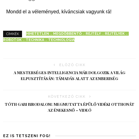
Mondd el a véleményed, kíváncsiak vagyunk rá!
HIHETETLEN
MEGDÖBBENTŐ
REJTÉLY
REJTÉLYEK
CÍMKÉK
ROBOTOK
TECHNIKA
TECHNOLÓGIA
ELŐZŐ CIKK
A MESTERSÉGES INTELLIGENCIA MÁR DOLGOZIK A VILÁG
ELPUSZTÍTÁSÁN: TÁMADÁS ALATT AZ EMBERISÉG
KÖVETKEZŐ CIKK
TÓTH GABI BIRODALOM: MEGMUTATTA ÉPÜLŐ VIDÉKI OTTHONÁT
AZ ÉNEKESNŐ – VIDEÓ
EZ IS TETSZENI FOG!