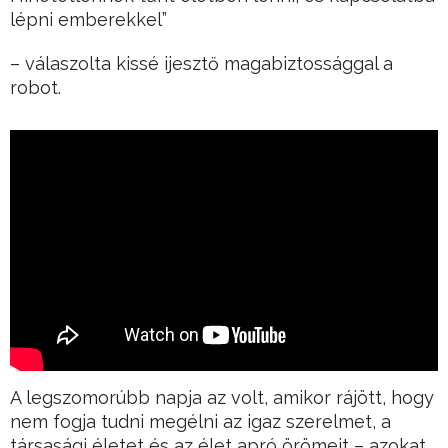
lépni emberekkel”
– válaszolta kissé ijesztő magabiztossággal a
robot.
A legszomorúbb napja az volt, amikor rájött, hogy
nem fogja tudni megélni az igaz szerelmet, a
társasági életet és az élet apró örömeit – azokat,