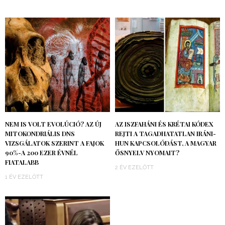
NEM IS VOLT EVOLÚCIÓ? AZ ÚJ
AZ ISZFAHÁNI ÉS KRÉTAI KÓDEX
MITOKONDRIÁLIS DNS
REJTI A TAGADHATATLAN IRÁNI-
VIZSGÁLATOK SZERINT A FAJOK
HUN KAPCSOLÓDÁST, A MAGYAR
90%-A 200 EZER ÉVNÉL
ŐSNYELV NYOMAIT?
FIATALABB
2 ÉV EZELŐTT
1 ÉV EZELŐTT