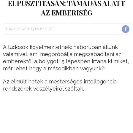
ELPUSZTÍTÁSÁN: TÁMADÁS ALATT
AZ EMBERISÉG
TITKOK SZIGETE
3 ÉV EZELŐTT
A tudósok figyelmeztetnek: háborúban állunk
valamivel, ami megpróbálja megszabadítani az
emberektől a bolygót! 5 lépésben irtana ki miket,
már lehet hogy a másodikban vagyunk?!
Az elmúlt hetek a mesterséges intellogencia
rendszerek veszélyeiről szóltak.
Egészen a világvégejóslatoktól az akadémikusok
állami beavatkozást követelő nyílt leveléig.
Hirdetés