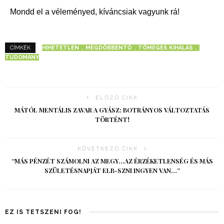
Mondd el a véleményed, kíváncsiak vagyunk rá!
HIHETETLEN
MEGDÖBBENTŐ
TÖMEGES KIHALÁS
CÍMKÉK
TUDOMÁNY
ELŐZŐ CIKK
MÁTÓL MENTÁLIS ZAVAR A GYÁSZ: BOTRÁNYOS VÁLTOZTATÁS
TÖRTÉNT!
KÖVETKEZŐ CIKK
“MÁS PÉNZÉT SZÁMOLNI AZ MEGY…AZ ÉRZÉKETLENSÉG ÉS MÁS
SZÜLETÉSNAPJÁT ELB-SZNI INGYEN VAN…”
EZ IS TETSZENI FOG!