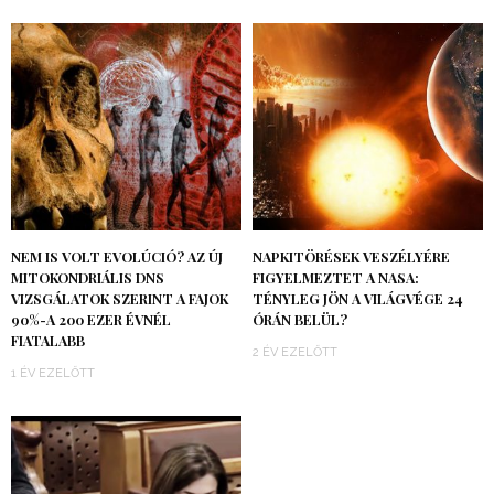
NEM IS VOLT EVOLÚCIÓ? AZ ÚJ
NAPKITÖRÉSEK VESZÉLYÉRE
MITOKONDRIÁLIS DNS
FIGYELMEZTET A NASA:
VIZSGÁLATOK SZERINT A FAJOK
TÉNYLEG JÖN A VILÁGVÉGE 24
90%-A 200 EZER ÉVNÉL
ÓRÁN BELÜL?
FIATALABB
2 ÉV EZELŐTT
1 ÉV EZELŐTT