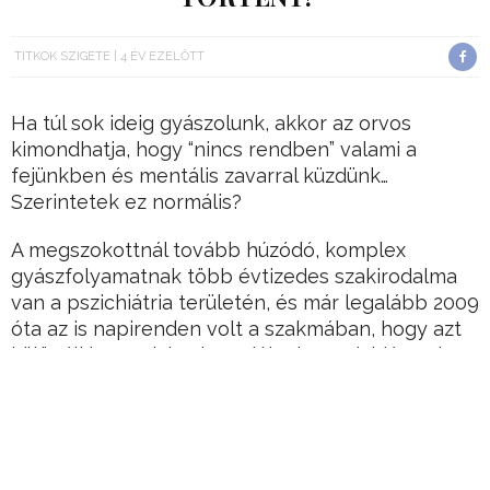
TITKOK SZIGETE
4 ÉV EZELŐTT
Ha túl sok ideig gyászolunk, akkor az orvos
kimondhatja, hogy “nincs rendben” valami a
fejünkben és mentális zavarral küzdünk…
Szerintetek ez normális?
A megszokottnál tovább húzódó, komplex
gyászfolyamatnak több évtizedes szakirodalma
van a pszichiátria területén, és már legalább 2009
óta az is napirenden volt a szakmában, hogy azt
különálló zavarként ismerjék el a pszichiáterek
bibliájaként szolgáló DSM-ben, vagyis a Mentális
Zavarok Diagnosztikai és Statisztikai
Kézikönyvében. Idén célba ért a kutatók
küzdelme.