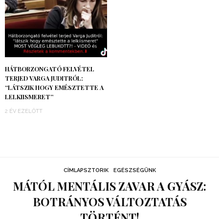
HÁTBORZONGATÓ FELVÉTEL
TERJED VARGA JUDITRÓL:
“LÁTSZIK HOGY EMÉSZTETTE A
LELKIISMERET”
2 ÉV EZELŐTT
CÍMLAPSZTORIK
EGÉSZSÉGÜNK
MÁTÓL MENTÁLIS ZAVAR A GYÁSZ:
BOTRÁNYOS VÁLTOZTATÁS
TÖRTÉNT!