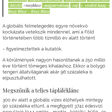
#közélet
#roxyblaze
#magyarvalóság
#rajz
♬ eredeti hang –
Roxy Blaze - Roxy Blaze
A globális felmelegedés egyre növekvő
kockázata vetekszik mindennel, ami a Föld
történetében több tízmillió év alatt történt
– figyelmeztettek a kutatók.
A körülmények nagyon hasonlítanak a 250 millió
éve történt tömeges kihaláshoz. Ekkor a bolygó
tengeri állatvilágának akár 96 százaléka is
elpusztulhatott.
Megszűnik a teljes tápláléklánc
300 év alatt a globális vizes élőhelyek mintegy
90 százaléka eltűnt, a megfigyelt 3741 édesvízi
populáció (944 emlős-, madár-, kétéltű, hüllő- és