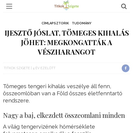
CÍMLAPSZTORIK
TUDOMÁNY
IJESZTŐ JÓSLAT, TÖMEGES KIHALÁS
JÖHET: MEGKONGATTÁK A
VÉSZHARANGOT
TITKOK SZIGETE
4 ÉV EZELŐTT
Tömeges tengeri kihalás veszélye áll fenn,
összeomlóban van a Föld összes életfenntartó
rendszere.
Nagy a baj, elkezdett összeomlani minden
A világ tengervizének hőmérséklete