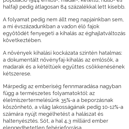
halfaj) pedig átlagosan 84 százalékkal lett kisebb.
A folyamat pedig nem állt meg napjainkban sem,
a mi évszázadunkban a vadon élő fajok
egyötödét fenyegeti a kihalás az éghajlatváltozás
következtében.
A növények kihalási kockázata szintén hatalmas:
a dokumentált növényfaj-kihalás az emlősök, a
madarak és a kétéltűek együttes csökkenésének
kétszerese.
Márpedig az emberiség fennmaradása nagyban
függ a természetes folyamatoktól: az
élelmiszertermelésünk 35%-a a beporzásnak
köszönhető, a világ lakosságának pedig 10-12%-a
számára nyújt megélhetést a halászat és
haltenyésztés. Sőt, a hal 4,3 milliárd ember
elengedhetetlen fehérjeforrása.