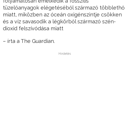
folyamatosan emelkedik a fosszilis
tüzelőanyagok elégetéséből származó többlethő
miatt, miközben az óceán oxigénszintje csökken
és a víz savasodik a légkörből származó szén-
dioxid felszívódása miatt
– írta a The Guardian.
Hirdetés