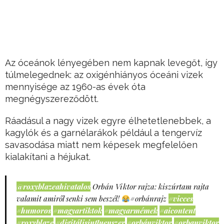
Az óceánok lényegében nem kapnak levegőt, így
túlmelegednek: az oxigénhiányos óceáni vizek
mennyisége az 1960-as évek óta
megnégyszereződött.
Ráadásul a nagy vizek egyre élhetetlenebbek, a
kagylók és a garnélarákok például a tengervíz
savasodása miatt nem képesek megfelelően
kialakítani a héjukat.
@roxyblazeahivatalos
Orbán Viktor rajza: kiszúrtam rajta
valamit amiről senki sem beszél!
#orbánrajz
#vicces
#humoros
#magyartiktok
#magyarmémek
#aicontent
#roxyblaze
#digitálisinfluenszer
#orbánviktor
#orbanviktor