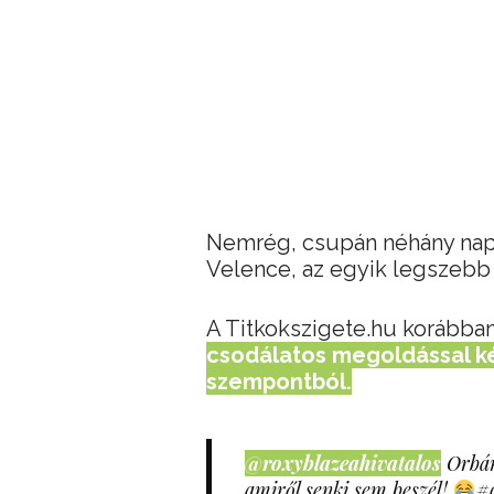
Nemrég, csupán néhány napja 
Velence, az egyik legszebb 
A Titkokszigete.hu korábban
csodálatos megoldással ké
szempontból.
@roxyblazeahivatalos
Orbán
amiről senki sem beszél!
#