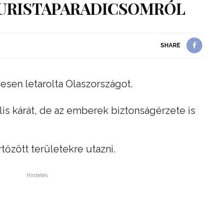
TURISTAPARADICSOMRÓL
SHARE
ljesen letarolta Olaszországot.
lis kárát, de az emberek biztonságérzete is
tőzött területekre utazni.
Hirdetés