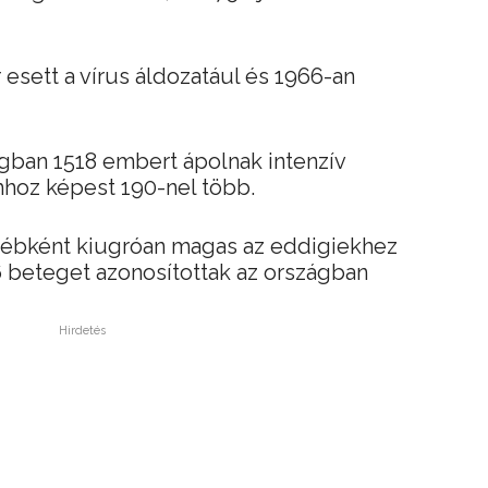
sett a vírus áldozatául és 1966-an
gban 1518 embert ápolnak intenzív
mhoz képest 190-nel több.
yébként kiugróan magas az eddigiekhez
 beteget azonosítottak az országban
Hirdetés