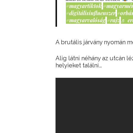
#magyartiktok
#magyarmé
#digitálisinfluenszer
#orbá
#magyarvalóság
#rajz
♬ er
A brutális járvány nyomán mo
Alig látni néhány az utcán l
helyieket találni…