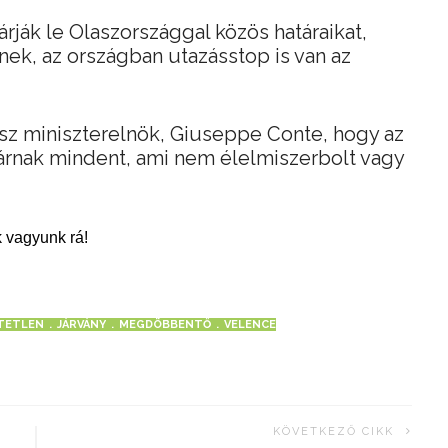
rják le Olaszországgal közös határaikat,
ek, az országban utazásstop is van az
asz miniszterelnök, Giuseppe Conte, hogy az
árnak mindent, ami nem élelmiszerbolt vagy
 vagyunk rá!
TETLEN
JÁRVÁNY
MEGDÖBBENTŐ
VELENCE
KÖVETKEZŐ CIKK