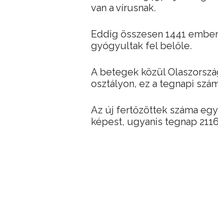
van a vírusnak.
Eddig összesen 1441 ember e
gyógyultak fel belőle.
A betegek közül Olaszorszá
osztályon, ez a tegnapi szá
Az új fertőzöttek száma eg
képest, ugyanis tegnap 2116