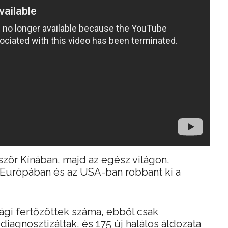
ször Kínában, majd az egész világon,
 Európában és az USA-ban robbant ki a
zági fertőzöttek száma, ebből csak
iagnosztizáltak, és 175 új halálos áldozata