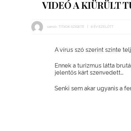
VIDEÓ A KIÜRÜLT 
szerző:
TITKOK SZIGETE
6 ÉV EZELŐTT
A vírus szó szerint szinte te
Ennek a turizmus látta brutá
jelentős kárt szenvedett…
Senki sem akar ugyanis a fer