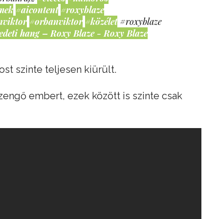
mek
#aicontent
#roxyblaze
nviktor
#orbanviktor
#közélet
#roxyblaze
edeti hang – Roxy Blaze - Roxy Blaze
st szinte teljesen kiürült.
ézengő embert, ezek között is szinte csak