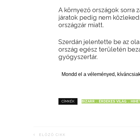
A környező országok sorra zá
járatok pedig nem közlekedn
országzár miatt.
Szerdán jelentette be az ol
ország egész területén bez
gyógyszertár.
Mondd el a véleményed, kíváncsiak
BIZARR
ÉRDEKES VILÁG
HIHE
CÍMKÉK
ELŐZŐ CIKK