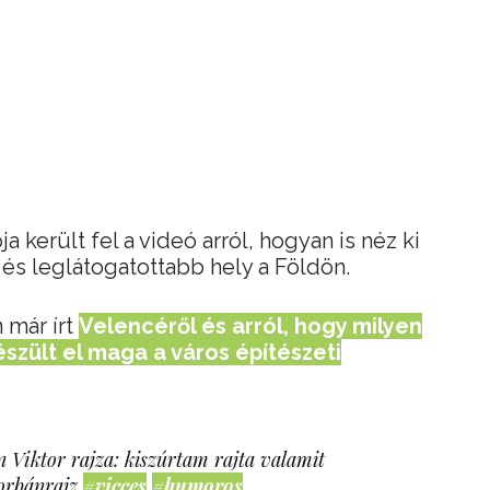
került fel a videó arról, hogyan is néz ki
és leglátogatottabb hely a Földön.
 már írt
Velencéről és arról, hogy milyen
szült el maga a város építészeti
 Viktor rajza: kiszúrtam rajta valamit
orbánrajz
#vicces
#humoros