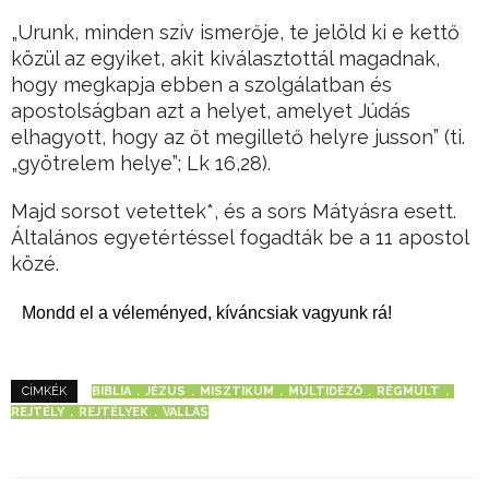
„Urunk, minden szív ismerője, te jelöld ki e kettő
közül az egyiket, akit kiválasztottál magadnak,
hogy megkapja ebben a szolgálatban és
apostolságban azt a helyet, amelyet Júdás
elhagyott, hogy az őt megillető helyre jusson” (ti.
„gyötrelem helye”; Lk 16,28).
Majd sorsot vetettek*, és a sors Mátyásra esett.
Általános egyetértéssel fogadták be a 11 apostol
közé.
Mondd el a véleményed, kíváncsiak vagyunk rá!
BIBLIA
JÉZUS
MISZTIKUM
MÚLTIDÉZŐ
RÉGMÚLT
CÍMKÉK
REJTÉLY
REJTÉLYEK
VALLÁS