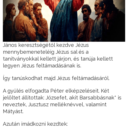
János keresztségétől kezdve Jézus
mennybemeneteléig Jézus sal és a
tanítványokkal kellett járjon, és tanúja kellett
legyen Jézus feltámadásának is.
Így tanúskodhat majd Jézus feltámadásáról.
A gyűlés elfogadta Péter elképzeléseit. Két
jelöltet állítottak: Józsefet, akit Barsabbásnak* is
neveztek, Jusztusz melléknévvel, valamint
Mátyást.
Azután imádkozni kezdtek: