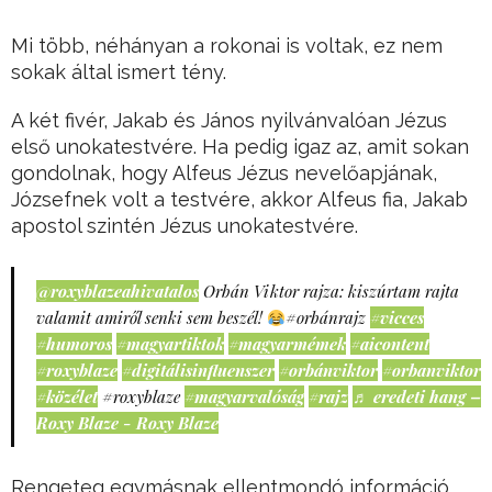
Mi több, néhányan a rokonai is voltak, ez nem
sokak által ismert tény.
A két fivér, Jakab és János nyilvánvalóan Jézus
első unokatestvére. Ha pedig igaz az, amit sokan
gondolnak, hogy Alfeus Jézus nevelőapjának,
Józsefnek volt a testvére, akkor Alfeus fia, Jakab
apostol szintén Jézus unokatestvére.
@roxyblazeahivatalos
Orbán Viktor rajza: kiszúrtam rajta
valamit amiről senki sem beszél!
#orbánrajz
#vicces
#humoros
#magyartiktok
#magyarmémek
#aicontent
#roxyblaze
#digitálisinfluenszer
#orbánviktor
#orbanviktor
#közélet
#roxyblaze
#magyarvalóság
#rajz
♬ eredeti hang –
Roxy Blaze - Roxy Blaze
Rengeteg egymásnak ellentmondó információ