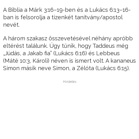
A Biblia a Márk 3:16–19-ben és a Lukács 6:13–16-
ban is felsorolja a tizenkét tanítvány/apostol
nevét.
A három szakasz összevetésével néhány apróbb
eltérést találunk. Úgy tűnik, hogy Taddeus még
„Júdás, a Jakab fia” (Lukács 6:16) és Lebbeus
(Máté 10:3, Károli) néven is ismert volt. A kananeus
Simon másik neve Simon, a Zélóta (Lukács 6:15).
Hirdetés