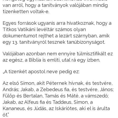
van arról, hogy a tanítványok valójában mindig
tizenketten voltak-e.
Egyes források ugyanis arra hivatkoznak, hogy a
Titkos Vatikáni levéltár számos olyan
dokumentumot rejthet a lezárt szárnyban, amik
egy 13. tanítványról tesznek tanúbizonyságot.
Valójában azonban nem ennyire túlmisztifikált ez
az egész, a Biblia is említi, utal rá egy ízben.
„A tizenkét apostol neve pedig ez:
Az első Simon, akit Péternek hívnak, és testvére,
András; Jakab, a Zebedeus fia, és testvére, János;
Fülöp és Bertalan, Tamás és Máté, a vámszedő;
Jakab, az Alfeus fia és Taddeus, Simon, a
Kananeus, és Júdás, az Iskáriótes, aki el is árulta
őt.”