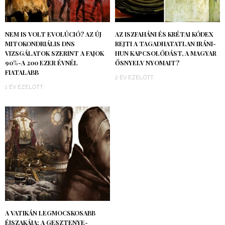
NEM IS VOLT EVOLÚCIÓ? AZ ÚJ
AZ ISZFAHÁNI ÉS KRÉTAI KÓDEX
MITOKONDRIÁLIS DNS
REJTI A TAGADHATATLAN IRÁNI-
VIZSGÁLATOK SZERINT A FAJOK
HUN KAPCSOLÓDÁST, A MAGYAR
90%-A 200 EZER ÉVNÉL
ŐSNYELV NYOMAIT?
FIATALABB
2 ÉV EZELŐTT
1 ÉV EZELŐTT
A VATIKÁN LEGMOCSKOSABB
ÉJSZAKÁJA: A GESZTENYE-