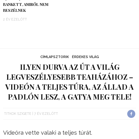
BANKETT, AMIRŐL NEM
BESZÉLNEK
2 ÉV EZELŐTT
CÍMLAPSZTORIK
ÉRDEKES VILÁG
ILYEN DURVA AZ ÚT A VILÁG
LEGVESZÉLYESEBB TEAHÁZÁHOZ –
VIDEÓN A TELJES TÚRA, AZ ÁLLAD A
PADLÓN LESZ, A GATYA MEG TELE!
TITKOK SZIGETE
7 ÉV EZELŐTT
Videóra vette valaki a teljes túrát.