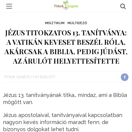
MISZTIKUM
MÚLTIDÉZŐ
JÉZUS TITOKZATOS 13. TANÍTVÁNYA:
A VATIKÁN KEVESET BESZÉL RÓLA,
AKÁRCSAK A BIBLIA, PEDIG JÚDÁST,
AZ ÁRULÓT HELYETTESÍTETTE
TITKOK SZIGETE
7 ÉV EZELŐTT
Jézus 13. tanítványának titka… mindaz, ami a Biblia
mögött van.
Jézus apostolaival, tanítványaival kapcsolatban
nagyon kevés információ maradt fenn, de
bizonyos dolgokat lehet tudni.