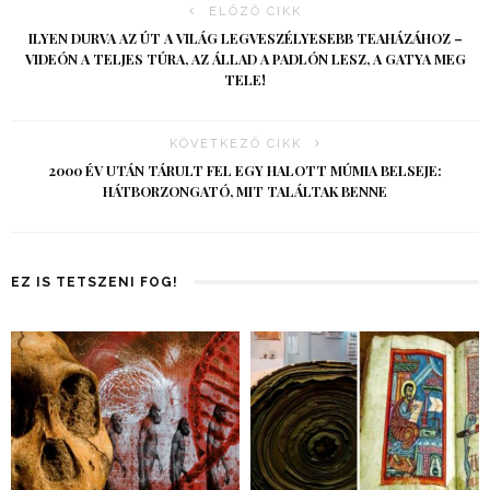
ELŐZŐ CIKK
ILYEN DURVA AZ ÚT A VILÁG LEGVESZÉLYESEBB TEAHÁZÁHOZ –
VIDEÓN A TELJES TÚRA, AZ ÁLLAD A PADLÓN LESZ, A GATYA MEG
TELE!
KÖVETKEZŐ CIKK
2000 ÉV UTÁN TÁRULT FEL EGY HALOTT MÚMIA BELSEJE:
HÁTBORZONGATÓ, MIT TALÁLTAK BENNE
EZ IS TETSZENI FOG!