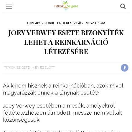
CÍMLAPSZTORIK
ÉRDEKES VILÁG
MISZTIKUM
JOEY VERWEY ESETE BIZONYÍTÉK
LEHET A REINKARNÁCIÓ
LÉTEZÉSÉRE
TITKOK SZIGETE
5 ÉV EZELŐTT
Akik nem hisznek a reinkarnációban, azok mivel
magyarázzák ennek a lánynak esetét?
Joey Verwey esetében a mesék, amelyekről
feltételezhetően álmodott, messze nem voltak
közönségesek.