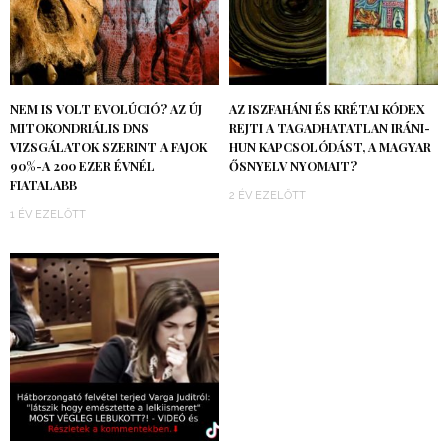
NEM IS VOLT EVOLÚCIÓ? AZ ÚJ
AZ ISZFAHÁNI ÉS KRÉTAI KÓDEX
MITOKONDRIÁLIS DNS
REJTI A TAGADHATATLAN IRÁNI-
VIZSGÁLATOK SZERINT A FAJOK
HUN KAPCSOLÓDÁST, A MAGYAR
90%-A 200 EZER ÉVNÉL
ŐSNYELV NYOMAIT?
FIATALABB
2 ÉV EZELŐTT
1 ÉV EZELŐTT