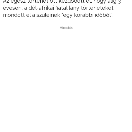
Az egész történet ott kezdődött el, hogy alig 3
évesen, a dél-afrikai fiatal lány történeteket
mondott el a szüleinek “egy korábbi időből”.
Hirdetés