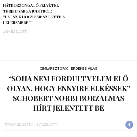
HÁTBORZONGATÓ FELVÉTEL
TERJED VARGA JUDITRÓL:
“LÁTSZIK HOGY EMÉSZTETTE A
LELKIISMERET”
2 ÉV EZELŐTT
CÍMLAPSZTORIK
ÉRDEKES VILÁG
“SOHA NEM FORDULT VELEM ELŐ
OLYAN, HOGY ENNYIRE ELKÉSSEK”
SCHOBERT NORBI BORZALMAS
HÍRT JELENTETT BE
TITKOK SZIGETE
5 ÉV EZELŐTT