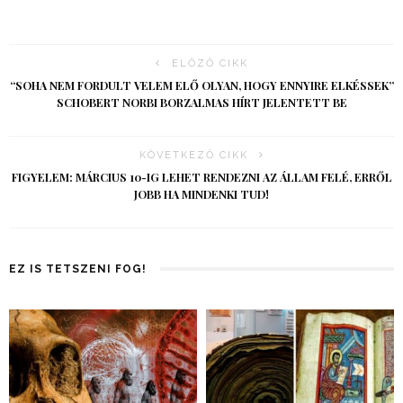
ELŐZŐ CIKK
“SOHA NEM FORDULT VELEM ELŐ OLYAN, HOGY ENNYIRE ELKÉSSEK”
SCHOBERT NORBI BORZALMAS HÍRT JELENTETT BE
KÖVETKEZŐ CIKK
FIGYELEM: MÁRCIUS 10-IG LEHET RENDEZNI AZ ÁLLAM FELÉ, ERRŐL
JOBB HA MINDENKI TUD!
EZ IS TETSZENI FOG!