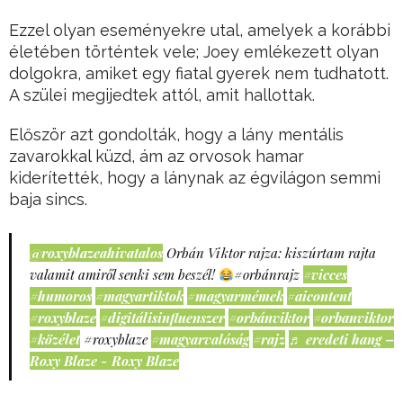
Ezzel olyan eseményekre utal, amelyek a korábbi
életében történtek vele; Joey emlékezett olyan
dolgokra, amiket egy fiatal gyerek nem tudhatott.
A szülei megijedtek attól, amit hallottak.
Először azt gondolták, hogy a lány mentális
zavarokkal küzd, ám az orvosok hamar
kiderítették, hogy a lánynak az égvilágon semmi
baja sincs.
@roxyblazeahivatalos
Orbán Viktor rajza: kiszúrtam rajta
valamit amiről senki sem beszél!
#orbánrajz
#vicces
#humoros
#magyartiktok
#magyarmémek
#aicontent
#roxyblaze
#digitálisinfluenszer
#orbánviktor
#orbanviktor
#közélet
#roxyblaze
#magyarvalóság
#rajz
♬ eredeti hang –
Roxy Blaze - Roxy Blaze