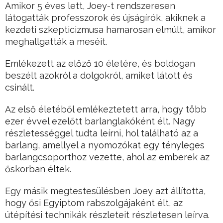
Amikor 5 éves lett, Joey-t rendszeresen
látogatták professzorok és újságírók, akiknek a
kezdeti szkepticizmusa hamarosan elmúlt, amikor
meghallgatták a meséit.
Emlékezett az előző 10 életére, és boldogan
beszélt azokról a dolgokról, amiket látott és
csinált.
Az első életéből emlékeztetett arra, hogy több
ezer évvel ezelőtt barlanglakóként élt. Nagy
részletességgel tudta leírni, hol található az a
barlang, amellyel a nyomozókat egy tényleges
barlangcsoporthoz vezette, ahol az emberek az
őskorban éltek.
Egy másik megtestesülésben Joey azt állította,
hogy ősi Egyiptom rabszolgájaként élt, az
útépítési technikák részleteit részletesen leírva.