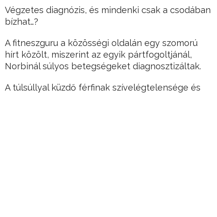
Végzetes diagnózis, és mindenki csak a csodában
bízhat…?
A fitneszguru a közösségi oldalán egy szomorú
hírt közölt, miszerint az egyik pártfogoltjánál,
Norbinál súlyos betegségeket diagnosztizáltak.
A túlsúllyal küzdő férfinak szívelégtelensége és
hasnyálmirigyrákja is van.
Hirdetés