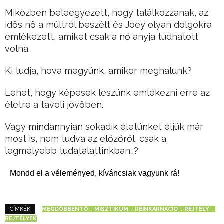
Miközben beleegyezett, hogy találkozzanak, az
idős nő a múltról beszélt és Joey olyan dolgokra
emlékezett, amiket csak a nő anyja tudhatott
volna.
Ki tudja, hova megyünk, amikor meghalunk?
Lehet, hogy képesek leszünk emlékezni erre az
életre a távoli jövőben.
Vagy mindannyian sokadik életünket éljük már
most is, nem tudva az előzőről, csak a
legmélyebb tudatalattinkban…?
Mondd el a véleményed, kíváncsiak vagyunk rá!
MEGDÖBBENTŐ
MISZTIKUM
REINKARNÁCIÓ
REJTÉLY
CÍMKÉK
REJTÉLYEK